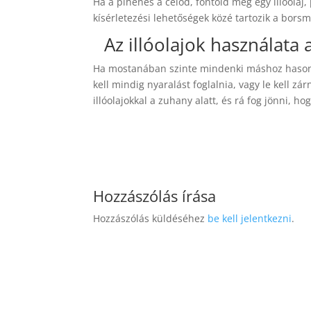
Ha a pihenés a célod, fontold meg egy illóolaj
kísérletezési lehetőségek közé tartozik a bors
Az illóolajok használata 
Ha mostanában szinte mindenki máshoz hasonlít
kell mindig nyaralást foglalnia, vagy le kell z
illóolajokkal a zuhany alatt, és rá fog jönni, 
Hozzászólás írása
Hozzászólás küldéséhez
be kell jelentkezni
.