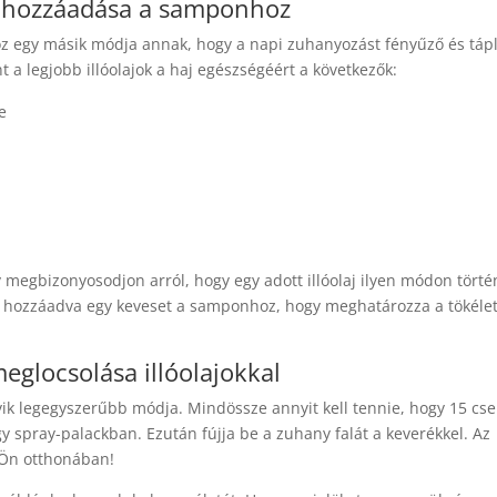
ok hozzáadása a samponhoz
oz egy másik módja annak, hogy a napi zuhanyozást fényűző és táp
 a legjobb illóolajok a haj egészségéért a következők:
e
y megbizonyosodjon arról, hogy egy adott illóolaj ilyen módon törté
n, hozzáadva egy keveset a samponhoz, hogy meghatározza a tökéle
meglocsolása illóolajokkal
gyik legegyszerűbb módja. Mindössze annyit kell tennie, hogy 15 cs
egy spray-palackban. Ezután fújja be a zuhany falát a keverékkel. Az
 Ön otthonában!