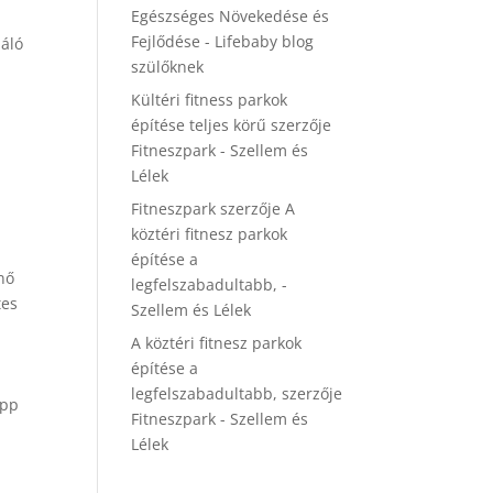
Egészséges Növekedése és
Fejlődése - Lifebaby blog
láló
szülőknek
Kültéri fitness parkok
építése teljes körű
szerzője
Fitneszpark - Szellem és
Lélek
Fitneszpark
szerzője
A
köztéri fitnesz parkok
építése a
nő
legfelszabadultabb, -
tes
Szellem és Lélek
A köztéri fitnesz parkok
építése a
legfelszabadultabb,
szerzője
epp
Fitneszpark - Szellem és
Lélek