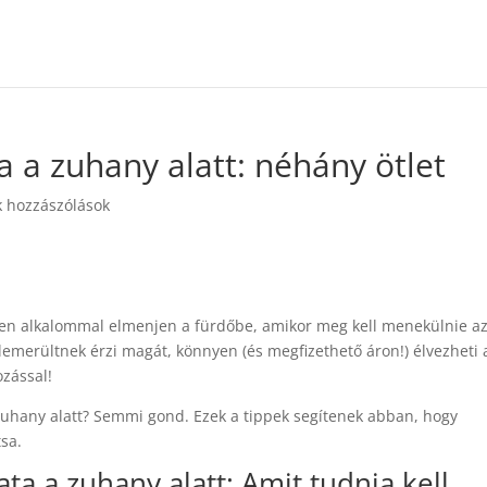
ta a zuhany alatt: néhány ötlet
 hozzászólások
n alkalommal elmenjen a fürdőbe, amikor meg kell menekülnie a
lemerültnek érzi magát, könnyen (és megfizethető áron!) élvezheti 
ozással!
 zuhany alatt? Semmi gond. Ezek a tippek segítenek abban, hogy
sa.
ata a zuhany alatt: Amit tudnia kell