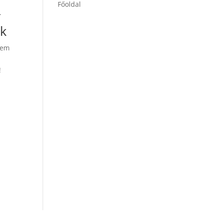
a
Főoldal
.
ek
nem
!