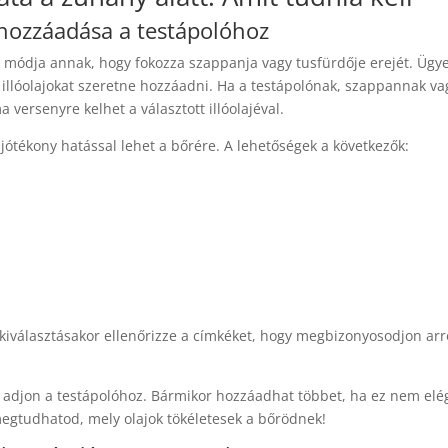
 hozzáadása a testápolóhoz
erű módja annak, hogy fokozza szappanja vagy tusfürdője erejét. Ügy
a illóolajokat szeretne hozzáadni. Ha a testápolónak, szappannak va
 versenyre kelhet a választott illóolajéval.
y jótékony hatással lehet a bőrére. A lehetőségek a következők:
ok kiválasztásakor ellenőrizze a címkéket, hogy megbizonyosodjon arr
t adjon a testápolóhoz. Bármikor hozzáadhat többet, ha ez nem elé
egtudhatod, mely olajok tökéletesek a bőrödnek!