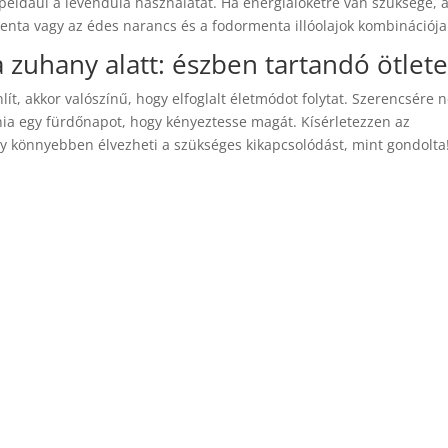
, például a levendula használatát. Ha energialöketre van szüksége, 
menta vagy az édes narancs és a fodormenta illóolajok kombinációja
a zuhany alatt: észben tartandó ötlet
, akkor valószínű, hogy elfoglalt életmódot folytat. Szerencsére 
árnia egy fürdőnapot, hogy kényeztesse magát. Kísérletezzen az
hogy könnyebben élvezheti a szükséges kikapcsolódást, mint gondolta