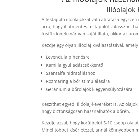
Illóolajok
A testápoló illóolajokkal való átitatása egysz
arra, hogy illatmentes testápolót válasszon, h
tusfürdőnek már van saját illata, akkor az aroma
Kezdje egy olyan illóolaj kiválasztásával, amel
Levendula pihenésre
Kamilla gyulladáscsökkentő
Szantálfa hidratáláshoz
Rozmaring a bőr stimulálására
Geránium a bőrolajok kiegyensúlyozására
Készíthet egyedi illóolaj-keveréket is. Az olaj
hogy biztonságosan használhatók a bőrén.
Kezdje azzal, hogy körülbelül 5-10 csepp olaja
Minél többet kísérletezel, annál könnyebben m