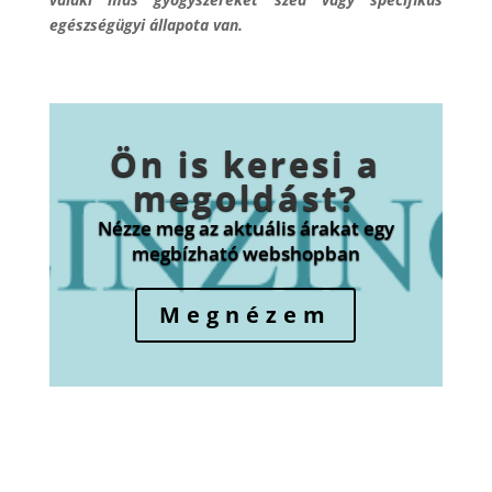
egészségügyi állapota van.
Ön is keresi a
megoldást?
Nézze meg az aktuális árakat egy
megbízható webshopban
Megnézem