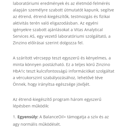
laboratóriumi eredmények és az életmód-felmérés
alapján személyre szabott útmutatót kapunk, segítve
az étrend, étrend-kiegészítők, testmozgás és fizikai
aktivitás terén való eligazodásban. Az egyéni
igényekre szabott ajánlásokat a Vitas Analytical
Services AS, egy vezető laboratóriumi szolgáltató, a
Zinzino előírásai szerint dolgozza fel.
A szárított vércsepp teszt egyszerű és kényelmes, a
minta könnyen postázható. Ez a teljes körű Zinzino
HbA1c teszt kulcsfontosságú információkat szolgáltat
a vércukorszint szabályozásához, lehetővé téve
Önnek, hogy irányítsa egészsége jövőjét.
Az étrend-kiegészítő program három egyszerű
lépésben működik:
Egyensúly:
A BalanceOil+ támogatja a szív és az
agy normális működését.