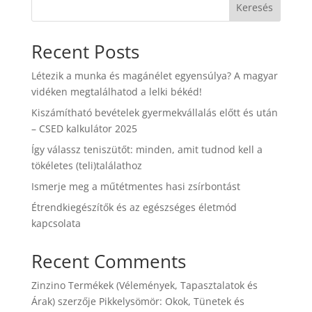
Keresés
Recent Posts
Létezik a munka és magánélet egyensúlya? A magyar
vidéken megtalálhatod a lelki békéd!
Kiszámítható bevételek gyermekvállalás előtt és után
– CSED kalkulátor 2025
Így válassz teniszütőt: minden, amit tudnod kell a
tökéletes (teli)találathoz
Ismerje meg a műtétmentes hasi zsírbontást
Étrendkiegészítők és az egészséges életmód
kapcsolata
Recent Comments
Zinzino Termékek (Vélemények, Tapasztalatok és
Árak)
szerzője
Pikkelysömör: Okok, Tünetek és