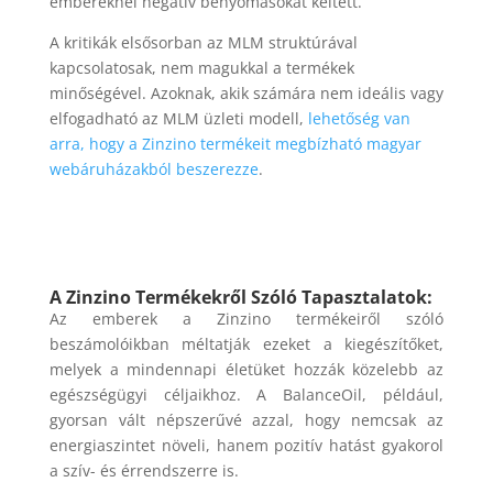
embereknél negatív benyomásokat keltett.
A kritikák elsősorban az MLM struktúrával
kapcsolatosak, nem magukkal a termékek
minőségével. Azoknak, akik számára nem ideális vagy
elfogadható az MLM üzleti modell,
lehetőség van
arra, hogy a Zinzino termékeit megbízható magyar
webáruházakból beszerezze
.
A Zinzino Termékekről Szóló Tapasztalatok:
Az emberek a Zinzino termékeiről szóló
beszámolóikban méltatják ezeket a kiegészítőket,
melyek a mindennapi életüket hozzák közelebb az
egészségügyi céljaikhoz. A BalanceOil, például,
gyorsan vált népszerűvé azzal, hogy nemcsak az
energiaszintet növeli, hanem pozitív hatást gyakorol
a szív- és érrendszerre is.