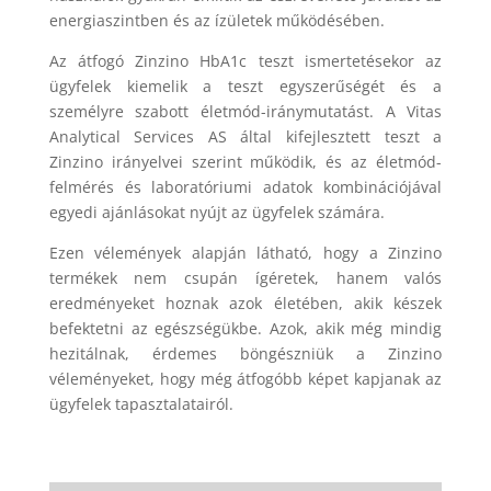
energiaszintben és az ízületek működésében.
Az átfogó Zinzino HbA1c teszt ismertetésekor az
ügyfelek kiemelik a teszt egyszerűségét és a
személyre szabott életmód-iránymutatást. A Vitas
Analytical Services AS által kifejlesztett teszt a
Zinzino irányelvei szerint működik, és az életmód-
felmérés és laboratóriumi adatok kombinációjával
egyedi ajánlásokat nyújt az ügyfelek számára.
Ezen vélemények alapján látható, hogy a Zinzino
termékek nem csupán ígéretek, hanem valós
eredményeket hoznak azok életében, akik készek
befektetni az egészségükbe. Azok, akik még mindig
hezitálnak, érdemes böngészniük a Zinzino
véleményeket, hogy még átfogóbb képet kapjanak az
ügyfelek tapasztalatairól.