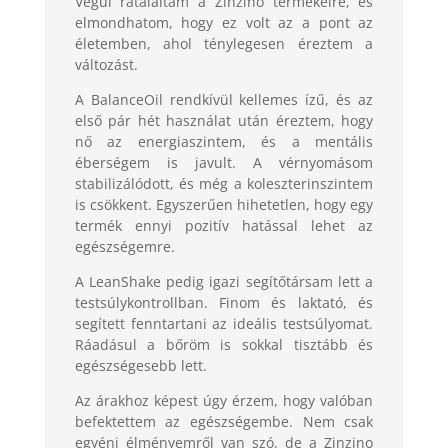
Végül rátaláltam a Zinzino termékeire, és
elmondhatom, hogy ez volt az a pont az
életemben, ahol ténylegesen éreztem a
változást.
A BalanceOil rendkívül kellemes ízű, és az
első pár hét használat után éreztem, hogy
nő az energiaszintem, és a mentális
éberségem is javult. A vérnyomásom
stabilizálódott, és még a koleszterinszintem
is csökkent. Egyszerűen hihetetlen, hogy egy
termék ennyi pozitív hatással lehet az
egészségemre.
A LeanShake pedig igazi segítőtársam lett a
testsúlykontrollban. Finom és laktató, és
segített fenntartani az ideális testsúlyomat.
Ráadásul a bőröm is sokkal tisztább és
egészségesebb lett.
Az árakhoz képest úgy érzem, hogy valóban
befektettem az egészségembe. Nem csak
egyéni élményemről van szó, de a Zinzino