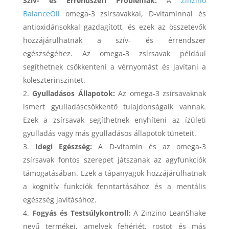
Szív- és Érrendszeri Problémák:
A
Zinzino
BalanceOil
omega-3 zsírsavakkal, D-vitaminnal és
antioxidánsokkal gazdagított, és ezek az összetevők
hozzájárulhatnak a szív- és érrendszer
egészségéhez. Az omega-3 zsírsavak például
segíthetnek csökkenteni a vérnyomást és javítani a
koleszterinszintet.
Gyulladásos Állapotok:
Az omega-3 zsírsavaknak
ismert gyulladáscsökkentő tulajdonságaik vannak.
Ezek a zsírsavak segíthetnek enyhíteni az ízületi
gyulladás vagy más gyulladásos állapotok tüneteit.
Idegi Egészség:
A D-vitamin és az omega-3
zsírsavak fontos szerepet játszanak az agyfunkciók
támogatásában. Ezek a tápanyagok hozzájárulhatnak
a kognitív funkciók fenntartásához és a mentális
egészség javításához.
Fogyás és Testsúlykontroll:
A Zinzino LeanShake
nevű termékei, amelyek fehérjét, rostot és más