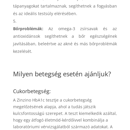
tápanyagokat tartalmaznak, segíthetnek a fogyásban
és az ideális testsúly elérésében.
Bőrproblémák:
Az omega-3 zsírsavak és az
antioxidánsok segíthetnek a bőr egészségének
javításában, beleértve az akné és más bőrproblémák
kezelését.
Milyen betegség esetén ajánljuk?
Cukorbetegség:
A Zinzino HbA1c tesztje a cukorbetegség
megelőzésének alapja, ahol a tudás játszik
kulcsfontosságú szerepet. A teszt kiemelkedik azáltal,
hogy egy átfogó életmód-kérdőívvel kombinálja a
laboratóriumi vérvizsgálatból származó adatokat. A