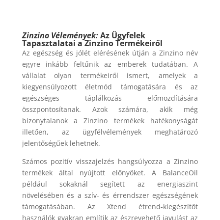
Zinzino Vélemények:
Az Ügyfelek
Tapasztalatai a Zinzino Termékeiről
Az egészség és jólét elérésének útján a Zinzino név
egyre inkább feltűnik az emberek tudatában. A
vállalat olyan termékeiről ismert, amelyek a
kiegyensúlyozott életmód támogatására és az
egészséges táplálkozás előmozdítására
összpontosítanak. Azok számára, akik még
bizonytalanok a Zinzino termékek hatékonyságát
illetően, az ügyfélvélemények meghatározó
jelentőségűek lehetnek.
Számos pozitív visszajelzés hangsúlyozza a Zinzino
termékek által nyújtott előnyöket. A BalanceOil
például sokaknál segített az energiaszint
növelésében és a szív- és érrendszer egészségének
támogatásában. Az Xtend étrend-kiegészítőt
használók gyakran említik az észrevehető javulást az