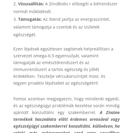
Visszaállítás:
A ZinoBiotic+ elősegíti a bélrendszer
normál működését.
Támogatás:
Az Xtend javítja az energiaszintet,
valamint támogatja a csontok és az ízületek
egészségét.
Ezen lépések együttesen segítenek helyreállítani a
szervezet omega-6:3 egyensúlyát, valamint
támogatják az emésztőrendszert és az
immunrendszert a tartós egészség és jóllét
érdekében. Tesztelje vércukorszintjét most, és
tegyen proaktív lépéseket az egészségéért!
Fontos azonban megjegyezni, hogy mindenki egyedi,
és az egészségügyi problémák kezelése során mindig
ajánlott konzultálni egy szakemberrel.
A Zinzino
termékek használata előtt érdemes orvosával vagy
egészségügyi szakemberrel konzultálni, különösen, ha
valaki más gyógyszereket szed vagy specifikus