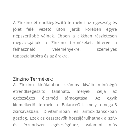
A Zinzino étrendkiegészítő termékei az egészség és
jólét felé vezető úton járók körében egyre
népszerűbbé válnak. Ebben a cikkben részletesen
megvizsgáljuk a Zinzino termékeket, kitérve a
felhasználói véleményekre, személyes
tapasztalatokra és az árakra.
Zinzino Termékek:
A Zinzino kínálatában számos kiváló minőségű
étrendkiegészítő található, melyek célja az
egészséges életmód támogatása. Az egyik
kiemelkedő termék a BalanceOil, mely omega-3
zsírsavakban, D-vitaminban és antioxidánsokban
gazdag. Ezek az összetevők hozzájárulhatnak a szív-
és érrendszer egészségéhez, valamint más