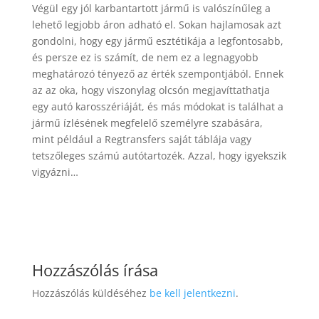
Végül egy jól karbantartott jármű is valószínűleg a
lehető legjobb áron adható el. Sokan hajlamosak azt
gondolni, hogy egy jármű esztétikája a legfontosabb,
és persze ez is számít, de nem ez a legnagyobb
meghatározó tényező az érték szempontjából. Ennek
az az oka, hogy viszonylag olcsón megjavíttathatja
egy autó karosszériáját, és más módokat is találhat a
jármű ízlésének megfelelő személyre szabására,
mint például a Regtransfers saját táblája vagy
tetszőleges számú autótartozék. Azzal, hogy igyekszik
vigyázni…
Hozzászólás írása
Hozzászólás küldéséhez
be kell jelentkezni
.