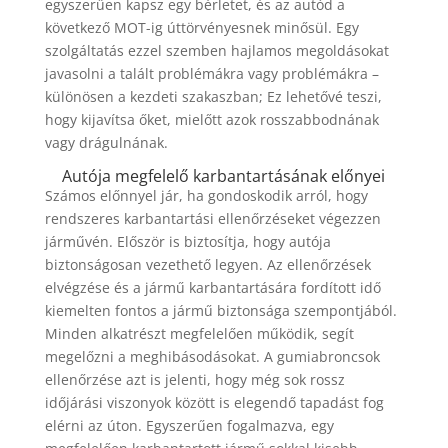
egyszerűen kapsz egy bérletet, és az autód a
következő MOT-ig úttörvényesnek minősül. Egy
szolgáltatás ezzel szemben hajlamos megoldásokat
javasolni a talált problémákra vagy problémákra –
különösen a kezdeti szakaszban; Ez lehetővé teszi,
hogy kijavítsa őket, mielőtt azok rosszabbodnának
vagy drágulnának.
Autója megfelelő karbantartásának előnyei
Számos előnnyel jár, ha gondoskodik arról, hogy
rendszeres karbantartási ellenőrzéseket végezzen
járművén. Először is biztosítja, hogy autója
biztonságosan vezethető legyen. Az ellenőrzések
elvégzése és a jármű karbantartására fordított idő
kiemelten fontos a jármű biztonsága szempontjából.
Minden alkatrészt megfelelően működik, segít
megelőzni a meghibásodásokat. A gumiabroncsok
ellenőrzése azt is jelenti, hogy még sok rossz
időjárási viszonyok között is elegendő tapadást fog
elérni az úton. Egyszerűen fogalmazva, egy