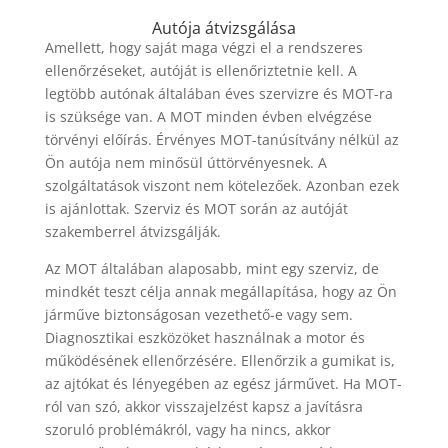
Autója átvizsgálása
Amellett, hogy saját maga végzi el a rendszeres
ellenőrzéseket, autóját is ellenőriztetnie kell. A
legtöbb autónak általában éves szervizre és MOT-ra
is szüksége van. A MOT minden évben elvégzése
törvényi előírás. Érvényes MOT-tanúsítvány nélkül az
Ön autója nem minősül úttörvényesnek. A
szolgáltatások viszont nem kötelezőek. Azonban ezek
is ajánlottak. Szerviz és MOT során az autóját
szakemberrel átvizsgálják.
Az MOT általában alaposabb, mint egy szerviz, de
mindkét teszt célja annak megállapítása, hogy az Ön
járműve biztonságosan vezethető-e vagy sem.
Diagnosztikai eszközöket használnak a motor és
működésének ellenőrzésére. Ellenőrzik a gumikat is,
az ajtókat és lényegében az egész járművet. Ha MOT-
ról van szó, akkor visszajelzést kapsz a javításra
szoruló problémákról, vagy ha nincs, akkor