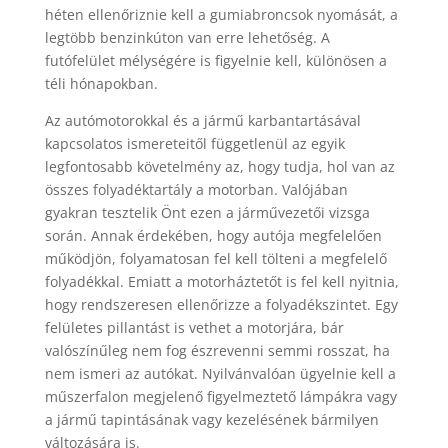
héten ellenőriznie kell a gumiabroncsok nyomását, a
legtöbb benzinkúton van erre lehetőség. A
futófelület mélységére is figyelnie kell, különösen a
téli hónapokban.
Az autómotorokkal és a jármű karbantartásával
kapcsolatos ismereteitől függetlenül az egyik
legfontosabb követelmény az, hogy tudja, hol van az
összes folyadéktartály a motorban. Valójában
gyakran tesztelik Önt ezen a járművezetői vizsga
során. Annak érdekében, hogy autója megfelelően
működjön, folyamatosan fel kell tölteni a megfelelő
folyadékkal. Emiatt a motorháztetőt is fel kell nyitnia,
hogy rendszeresen ellenőrizze a folyadékszintet. Egy
felületes pillantást is vethet a motorjára, bár
valószínűleg nem fog észrevenni semmi rosszat, ha
nem ismeri az autókat. Nyilvánvalóan ügyelnie kell a
műszerfalon megjelenő figyelmeztető lámpákra vagy
a jármű tapintásának vagy kezelésének bármilyen
változására is.