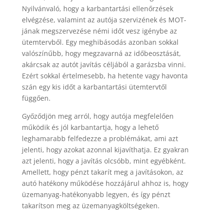
Nyilvánvaló, hogy a karbantartási ellenőrzések
elvégzése, valamint az autója szervizének és MOT-
jának megszervezése némi időt vesz igénybe az
ütemtervből. Egy meghibásodás azonban sokkal
valószínűbb, hogy megzavarná az időbeosztását,
akárcsak az autót javítás céljából a garázsba vinni.
Ezért sokkal értelmesebb, ha hetente vagy havonta
szán egy kis időt a karbantartási ütemtervtől
függően.
Győződjön meg arról, hogy autója megfelelően
működik és jól karbantartja, hogy a lehető
leghamarabb felfedezze a problémákat, ami azt
jelenti, hogy azokat azonnal kijavíthatja. Ez gyakran
azt jelenti, hogy a javítás olcsóbb, mint egyébként.
Amellett, hogy pénzt takarít meg a javításokon, az
autó hatékony működése hozzájárul ahhoz is, hogy
üzemanyag-hatékonyabb legyen, és így pénzt
takarítson meg az üzemanyagköltségeken.