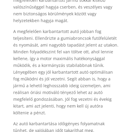
megfelelően karbantartott jármű sokkal kisebb
valószínűséggel hagyja cserben, és veszélyes vagy
nem biztonságos körülmények között vagy
helyzetekben hagyja magát.
A megfelelően karbantartott autó jobban fog
teljesíteni. Ellenőrizte a gumiabroncsok futófelületét
és nyomását, ami nagyobb tapadást jelent az utakon.
Minden folyadékszint fel van töltve ott, ahol lennie
kellene, így a motor maximális hatékonysággal
működik, és a kormányzás stabilabbnak tűnik.
Lényegében egy jól karbantartott autó optimálisan
fog működni és jól vezetni. Segít abban is, hogy a
jármű a lehető leghosszabb ideig üzemeljen, ami
reálisan óriási motiváló tényező lehet az autó
megfelelő gondozásában. Jól fog vezetni és évekig
kitart, ami azt jelenti, hogy nem kell új autóra
költenie a pénzt.
Az autó karbantartása időigényes folyamatnak
tűnhet, de valójában időt takaríthat meg.