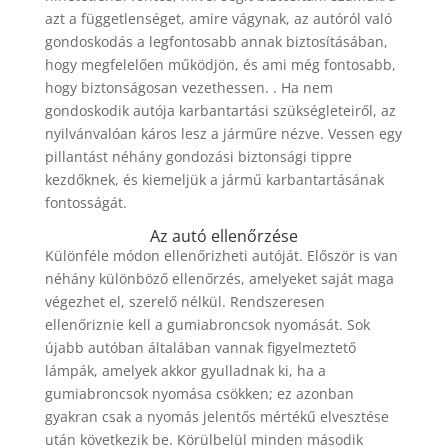
azt a függetlenséget, amire vágynak, az autóról való
gondoskodás a legfontosabb annak biztosításában,
hogy megfelelően működjön, és ami még fontosabb,
hogy biztonságosan vezethessen. . Ha nem
gondoskodik autója karbantartási szükségleteiről, az
nyilvánvalóan káros lesz a járműre nézve. Vessen egy
pillantást néhány gondozási biztonsági tippre
kezdőknek, és kiemeljük a jármű karbantartásának
fontosságát.
Az autó ellenőrzése
Különféle módon ellenőrizheti autóját. Először is van
néhány különböző ellenőrzés, amelyeket saját maga
végezhet el, szerelő nélkül. Rendszeresen
ellenőriznie kell a gumiabroncsok nyomását. Sok
újabb autóban általában vannak figyelmeztető
lámpák, amelyek akkor gyulladnak ki, ha a
gumiabroncsok nyomása csökken; ez azonban
gyakran csak a nyomás jelentős mértékű elvesztése
után következik be. Körülbelül minden második