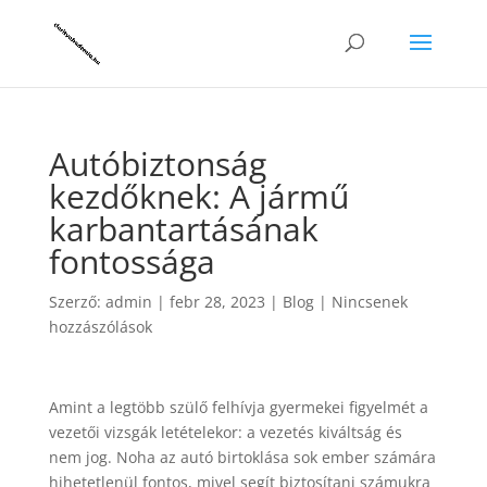
Autóbiztonság
kezdőknek: A jármű
karbantartásának
fontossága
Szerző:
admin
|
febr 28, 2023
|
Blog
|
Nincsenek
hozzászólások
Amint a legtöbb szülő felhívja gyermekei figyelmét a
vezetői vizsgák letételekor: a vezetés kiváltság és
nem jog. Noha az autó birtoklása sok ember számára
hihetetlenül fontos, mivel segít biztosítani számukra