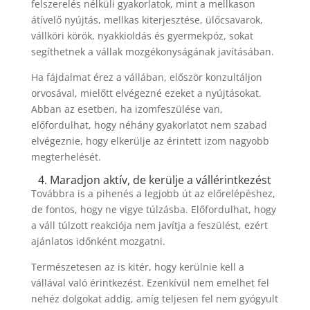
felszerelés nélküli gyakorlatok, mint a mellkason
átívelő nyújtás, mellkas kiterjesztése, ülőcsavarok,
vállköri körök, nyakkioldás és gyermekpóz, sokat
segíthetnek a vállak mozgékonyságának javításában.
Ha fájdalmat érez a vállában, először konzultáljon
orvosával, mielőtt elvégezné ezeket a nyújtásokat.
Abban az esetben, ha izomfeszülése van,
előfordulhat, hogy néhány gyakorlatot nem szabad
elvégeznie, hogy elkerülje az érintett izom nagyobb
megterhelését.
4. Maradjon aktív, de kerülje a vállérintkezést
Továbbra is a pihenés a legjobb út az előrelépéshez,
de fontos, hogy ne vigye túlzásba. Előfordulhat, hogy
a váll túlzott reakciója nem javítja a feszülést, ezért
ajánlatos időnként mozgatni.
Természetesen az is kitér, hogy kerülnie kell a
vállával való érintkezést. Ezenkívül nem emelhet fel
nehéz dolgokat addig, amíg teljesen fel nem gyógyult