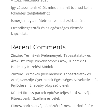
– CSED kalkulátor 2025
Így válassz teniszütőt: minden, amit tudnod kell a
tökéletes (teli)találathoz
Ismerje meg a műtétmentes hasi zsírbontást
Étrendkiegészítők és az egészséges életmód
kapcsolata
Recent Comments
Zinzino Termékek (Vélemények, Tapasztalatok és
Árak)
szerzője
Pikkelysömör: Okok, Tünetek és
Hatékony Kezelési Módok
Zinzino Termékek (Vélemények, Tapasztalatok és
Árak)
szerzője
Gyermekek Egészséges Növekedése és
Fejlődése - Lifebaby blog szülőknek
Kültéri fitness parkok építése teljes körű
szerzője
Fitneszpark - Szellem és Lélek
Fitneszpark
szerzője
A köztéri fitnesz parkok építése