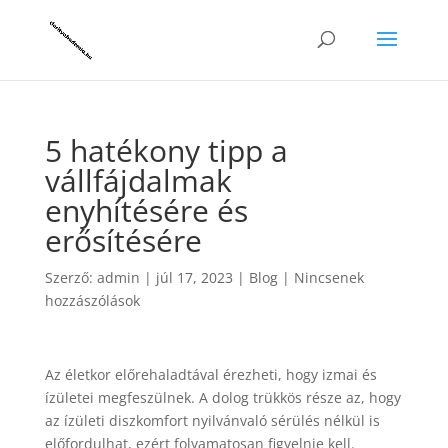
5 hatékony tipp a
vállfájdalmak
enyhítésére és
erősítésére
Szerző:
admin
|
júl 17, 2023
|
Blog
|
Nincsenek
hozzászólások
Az életkor előrehaladtával érezheti, hogy izmai és
ízületei megfeszülnek. A dolog trükkös része az, hogy
az ízületi diszkomfort nyilvánvaló sérülés nélkül is
előfordulhat, ezért folyamatosan figyelnie kell.