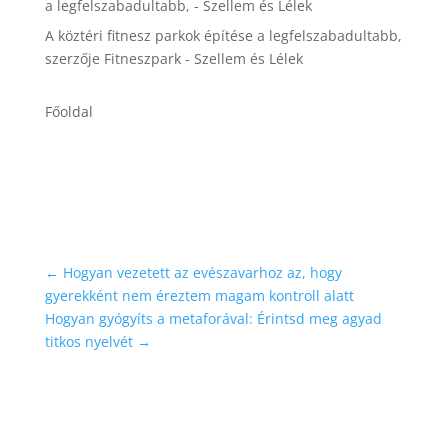
a legfelszabadultabb, - Szellem és Lélek
A köztéri fitnesz parkok építése a legfelszabadultabb,
szerzője
Fitneszpark - Szellem és Lélek
Főoldal
←
Hogyan vezetett az evészavarhoz az, hogy
gyerekként nem éreztem magam kontroll alatt
Hogyan gyógyíts a metaforával: Érintsd meg agyad
titkos nyelvét
→