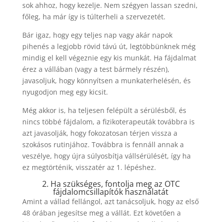
sok ahhoz, hogy kezelje. Nem szégyen lassan szedni,
főleg, ha már így is túlterheli a szervezetét.
Bár igaz, hogy egy teljes nap vagy akár napok
pihenés a legjobb rövid távú út, legtöbbünknek még
mindig el kell végeznie egy kis munkát. Ha fájdalmat
érez a vállában (vagy a test bármely részén),
javasoljuk, hogy könnyítsen a munkaterhelésén, és
nyugodjon meg egy kicsit.
Még akkor is, ha teljesen felépült a sérülésből, és
nincs többé fájdalom, a fizikoterapeuták továbbra is
azt javasolják, hogy fokozatosan térjen vissza a
szokásos rutinjához. Továbbra is fennáll annak a
veszélye, hogy újra súlyosbítja vállsérülését, így ha
ez megtörténik, visszatér az 1. lépéshez.
2. Ha szükséges, fontolja meg az OTC
fájdalomcsillapítók használatát
Amint a vállad fellángol, azt tanácsoljuk, hogy az első
48 órában jegesítse meg a vállát. Ezt követően a