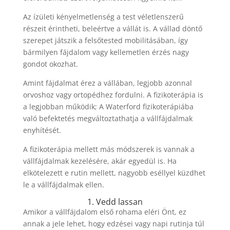
Az ízületi kényelmetlenség a test véletlenszerű
részeit érintheti, beleértve a vállát is. A vállad döntő
szerepet játszik a felsőtested mobilitásában, így
bármilyen fájdalom vagy kellemetlen érzés nagy
gondot okozhat.
Amint fájdalmat érez a vállában, legjobb azonnal
orvoshoz vagy ortopédhez fordulni. A fizikoterápia is
a legjobban működik; A Waterford fizikoterápiába
való befektetés megváltoztathatja a vállfájdalmak
enyhítését.
A fizikoterápia mellett más módszerek is vannak a
vállfájdalmak kezelésére, akár egyedül is. Ha
elkötelezett e rutin mellett, nagyobb eséllyel küzdhet
le a vállfájdalmak ellen.
1. Vedd lassan
Amikor a vállfájdalom első rohama eléri Önt, ez
annak a jele lehet, hogy edzései vagy napi rutinja túl