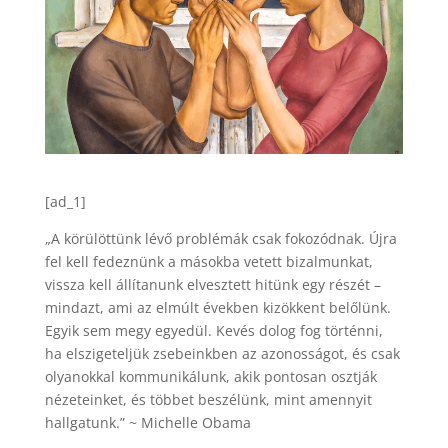
[ad_1]
„A körülöttünk lévő problémák csak fokozódnak. Újra
fel kell fedeznünk a másokba vetett bizalmunkat,
vissza kell állítanunk elvesztett hitünk egy részét –
mindazt, ami az elmúlt években kizökkent belőlünk.
Egyik sem megy egyedül. Kevés dolog fog történni,
ha elszigeteljük zsebeinkben az azonosságot, és csak
olyanokkal kommunikálunk, akik pontosan osztják
nézeteinket, és többet beszélünk, mint amennyit
hallgatunk.” ~ Michelle Obama