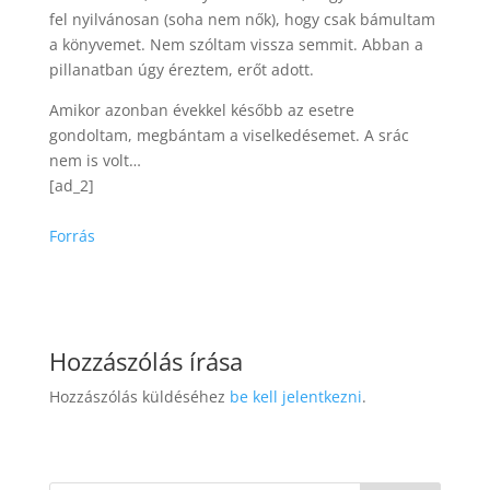
fel nyilvánosan (soha nem nők), hogy csak bámultam
a könyvemet. Nem szóltam vissza semmit. Abban a
pillanatban úgy éreztem, erőt adott.
Amikor azonban évekkel később az esetre
gondoltam, megbántam a viselkedésemet. A srác
nem is volt…
[ad_2]
Forrás
Hozzászólás írása
Hozzászólás küldéséhez
be kell jelentkezni
.