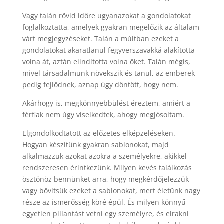
Vagy talán rövid időre ugyanazokat a gondolatokat
foglalkoztatta, amelyek gyakran megelőzik az általam
várt megjegyzéseket. Talán a múltban ezeket a
gondolatokat akaratlanul fegyverszavakká alakította
volna át, aztán elindította volna őket. Talán mégis,
mivel társadalmunk növekszik és tanul, az emberek
pedig fejlődnek, aznap úgy döntött, hogy nem.
Akárhogy is, megkönnyebbülést éreztem, amiért a
férfiak nem úgy viselkedtek, ahogy megjósoltam.
Elgondolkodtatott az előzetes elképzeléseken.
Hogyan készítünk gyakran sablonokat, majd
alkalmazzuk azokat azokra a személyekre, akikkel
rendszeresen érintkezünk. Milyen kevés találkozás
ösztönöz bennünket arra, hogy megkérdőjelezzük
vagy bővítsük ezeket a sablonokat, mert életünk nagy
része az ismerősség köré épül. És milyen könnyű
egyetlen pillantást vetni egy személyre, és elrakni