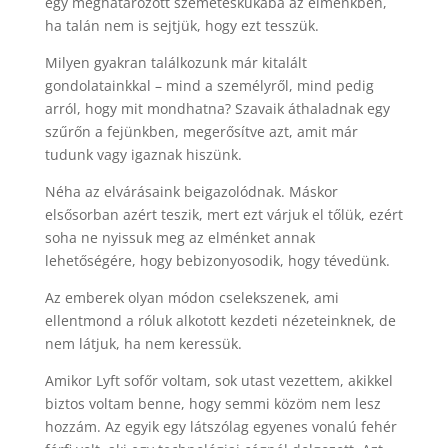
egy meghatározott szemeteskukába az elménkben,
ha talán nem is sejtjük, hogy ezt tesszük.
Milyen gyakran találkozunk már kitalált
gondolatainkkal – mind a személyről, mind pedig
arról, hogy mit mondhatna? Szavaik áthaladnak egy
szűrőn a fejünkben, megerősítve azt, amit már
tudunk vagy igaznak hiszünk.
Néha az elvárásaink beigazolódnak. Máskor
elsősorban azért teszik, mert ezt várjuk el tőlük, ezért
soha ne nyissuk meg az elménket annak
lehetőségére, hogy bebizonyosodik, hogy tévedünk.
Az emberek olyan módon cselekszenek, ami
ellentmond a róluk alkotott kezdeti nézeteinknek, de
nem látjuk, ha nem keressük.
Amikor Lyft sofőr voltam, sok utast vezettem, akikkel
biztos voltam benne, hogy semmi közöm nem lesz
hozzám. Az egyik egy látszólag egyenes vonalú fehér