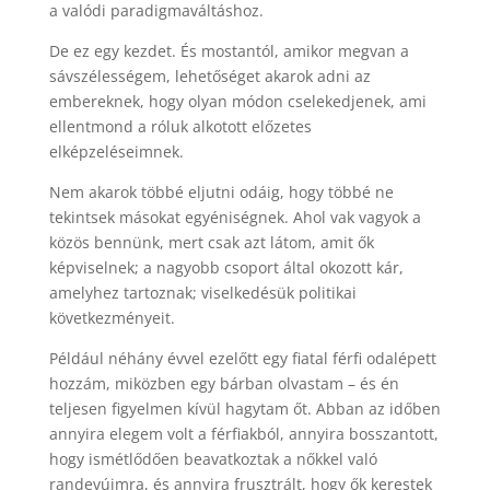
a valódi paradigmaváltáshoz.
De ez egy kezdet. És mostantól, amikor megvan a
sávszélességem, lehetőséget akarok adni az
embereknek, hogy olyan módon cselekedjenek, ami
ellentmond a róluk alkotott előzetes
elképzeléseimnek.
Nem akarok többé eljutni odáig, hogy többé ne
tekintsek másokat egyéniségnek. Ahol vak vagyok a
közös bennünk, mert csak azt látom, amit ők
képviselnek; a nagyobb csoport által okozott kár,
amelyhez tartoznak; viselkedésük politikai
következményeit.
Például néhány évvel ezelőtt egy fiatal férfi odalépett
hozzám, miközben egy bárban olvastam – és én
teljesen figyelmen kívül hagytam őt. Abban az időben
annyira elegem volt a férfiakból, annyira bosszantott,
hogy ismétlődően beavatkoztak a nőkkel való
randevúimra, és annyira frusztrált, hogy ők kerestek