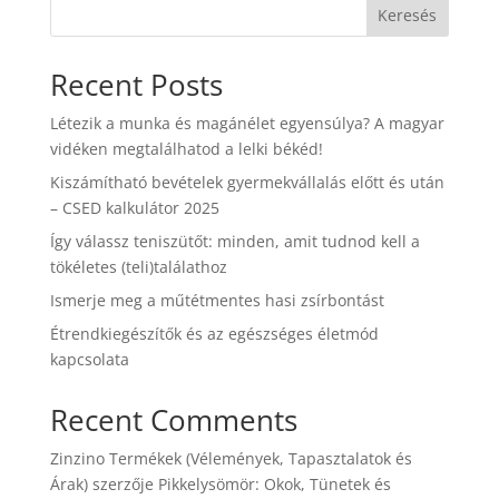
Keresés
Recent Posts
Létezik a munka és magánélet egyensúlya? A magyar
vidéken megtalálhatod a lelki békéd!
Kiszámítható bevételek gyermekvállalás előtt és után
– CSED kalkulátor 2025
Így válassz teniszütőt: minden, amit tudnod kell a
tökéletes (teli)találathoz
Ismerje meg a műtétmentes hasi zsírbontást
Étrendkiegészítők és az egészséges életmód
kapcsolata
Recent Comments
Zinzino Termékek (Vélemények, Tapasztalatok és
Árak)
szerzője
Pikkelysömör: Okok, Tünetek és