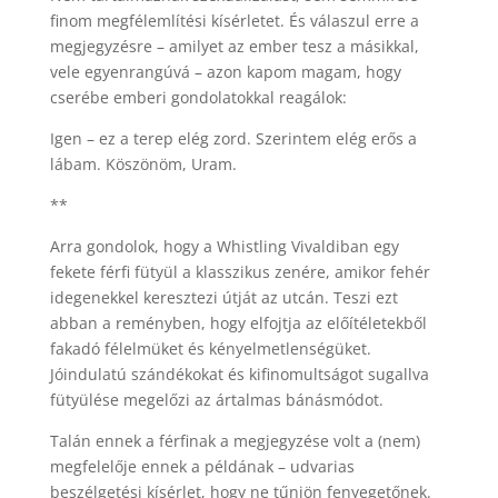
finom megfélemlítési kísérletet. És válaszul erre a
megjegyzésre – amilyet az ember tesz a másikkal,
vele egyenrangúvá – azon kapom magam, hogy
cserébe emberi gondolatokkal reagálok:
Igen – ez a terep elég zord. Szerintem elég erős a
lábam. Köszönöm, Uram.
**
Arra gondolok, hogy a Whistling Vivaldiban egy
fekete férfi fütyül a klasszikus zenére, amikor fehér
idegenekkel keresztezi útját az utcán. Teszi ezt
abban a reményben, hogy elfojtja az előítéletekből
fakadó félelmüket és kényelmetlenségüket.
Jóindulatú szándékokat és kifinomultságot sugallva
fütyülése megelőzi az ártalmas bánásmódot.
Talán ennek a férfinak a megjegyzése volt a (nem)
megfelelője ennek a példának – udvarias
beszélgetési kísérlet, hogy ne tűnjön fenyegetőnek.