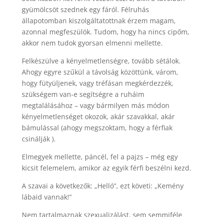
gyümölcsöt szednek egy fáról. Félruhás
állapotomban kiszolgáltatottnak érzem magam,
azonnal megfeszülök. Tudom, hogy ha nincs cipőm,
akkor nem tudok gyorsan elmenni mellette.
Felkészülve a kényelmetlenségre, tovább sétálok.
Ahogy egyre szűkül a távolság közöttünk, várom,
hogy fütyüljenek, vagy tréfásan megkérdezzék,
szükségem van-e segítségre a ruháim
megtalálásához – vagy bármilyen más módon
kényelmetlenséget okozok, akár szavakkal, akár
bámulással (ahogy megszoktam, hogy a férfiak
csinálják ).
Elmegyek mellette, páncél, fel a pajzs – még egy
kicsit felemelem, amikor az egyik férfi beszélni kezd.
A szavai a következők: „Helló”, ezt követi: „Kemény
lábaid vannak!”
Nem tartalmaznak szexualizálást, sem semmiféle