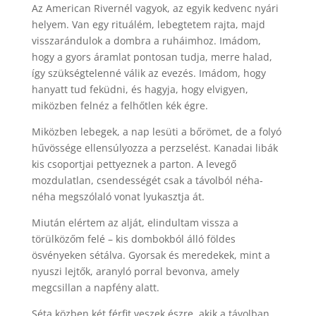
Az American Rivernél vagyok, az egyik kedvenc nyári
helyem. Van egy rituálém, lebegtetem rajta, majd
visszarándulok a dombra a ruháimhoz. Imádom,
hogy a gyors áramlat pontosan tudja, merre halad,
így szükségtelenné válik az evezés. Imádom, hogy
hanyatt tud feküdni, és hagyja, hogy elvigyen,
miközben felnéz a felhőtlen kék égre.
Miközben lebegek, a nap lesüti a bőrömet, de a folyó
hűvössége ellensúlyozza a perzselést. Kanadai libák
kis csoportjai pettyeznek a parton. A levegő
mozdulatlan, csendességét csak a távolból néha-
néha megszólaló vonat lyukasztja át.
Miután elértem az alját, elindultam vissza a
törülközőm felé – kis dombokból álló földes
ösvényeken sétálva. Gyorsak és meredekek, mint a
nyuszi lejtők, aranyló porral bevonva, amely
megcsillan a napfény alatt.
Séta közben két férfit veszek észre, akik a távolban