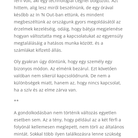
férfi volt, aki egy technológiai cégnél dolgozott. Azt
hittem, alig lesz miről beszélnünk, de egy órával
később az In ‘N Out-ban ettünk, és mindent
megbeszéltünk az országunk gyors megoldásától az
érzelmek kezeléséig, odáig, hogy bátyja megjelenése
hogyan változtatta meg a kapcsolatukat az egyensúly
megtalálásáig a hatásos munka között. és a
számlákat kifizető állás.
Oly gyakran úgy döntünk, hogy egy személy egy
bizonyos módon. Az elménk bezárul. Ezt követően
valóban nem sikerül kapcsolódnunk. De nem a
különbségek miatt, hanem az, hogy nincs kapcsolat,
ha a szív és az elme zárva van.
**
A gondolkodásban nem történik változás egyetlen
esetben sem. Az a tény, hogy például az a két férfi a
folyónál kellemesen meglepett, nem törli az általános
mintát. Sokkal több ilyen találkozásra lenne szükség