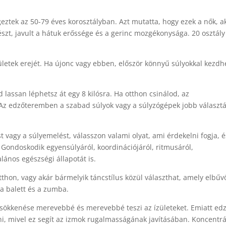
eztek az 50-79 éves korosztályban. Azt mutatta, hogy ezek a nők, a
észt, javult a hátuk erőssége és a gerinc mozgékonysága. 20 osztály
zületek erejét. Ha újonc vagy ebben, először könnyű súlyokkal kezdhe
d lassan léphetsz át egy 8 kilósra. Ha otthon csinálod, az
z. Az edzőteremben a szabad súlyok vagy a súlyzógépek jobb választá
 vagy a súlyemelést, válasszon valami olyat, ami érdekelni fogja, é
? Gondoskodik egyensúlyáról, koordinációjáról, ritmusáról,
alános egészségi állapotát is.
hon, vagy akár bármelyik táncstílus közül választhat, amely elbűvö
 a balett és a zumba.
csökkenése merevebbé és merevebbé teszi az ízületeket. Emiatt ed
ni, mivel ez segít az izmok rugalmasságának javításában. Koncentrá