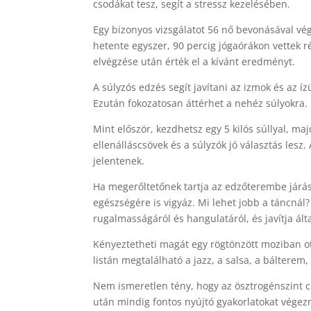
csodákat tesz, segít a stressz kezelésében.
Egy bizonyos vizsgálatot 56 nő bevonásával vég
hetente egyszer, 90 percig jógaórákon vettek r
elvégzése után érték el a kívánt eredményt.
A súlyzós edzés segít javítani az izmok és az í
Ezután fokozatosan áttérhet a nehéz súlyokra.
Mint először, kezdhetsz egy 5 kilós súllyal, maj
ellenálláscsövek és a súlyzók jó választás les
jelentenek.
Ha megerőltetőnek tartja az edzőterembe járást
egészségére is vigyáz. Mi lehet jobb a táncnál
rugalmasságáról és hangulatáról, és javítja ált
Kényeztetheti magát egy rögtönzött moziban ott
listán megtalálható a jazz, a salsa, a bálterem,
Nem ismeretlen tény, hogy az ösztrogénszint 
után mindig fontos nyújtó gyakorlatokat végez