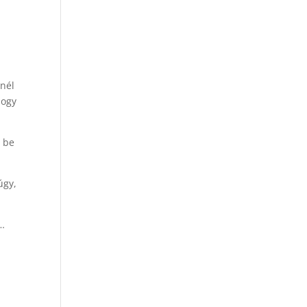
inél
hogy
z be
úgy,
a…