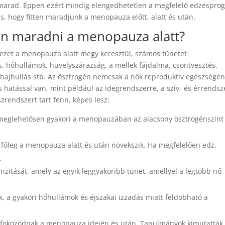
tt marad. Éppen ezért mindig elengedhetetlen a megfelelő edzéspro
s, hogy fitten maradjunk a menopauza előtt, alatt és után.
ten maradni a menopauza alatt?
ezet a menopauza alatt megy keresztül, számos tünetet
s, hőhullámok, hüvelyszárazság, a mellek fájdalma, csontvesztés,
 hajhullás stb. Az ösztrogén nemcsak a nők reproduktív egészségé
 hatással van, mint például az idegrendszerre, a szív- és érrendsz
zrendszert tart fenn, képes lesz:
 meglehetősen gyakori a menopauzában az alacsony ösztrogénszint
 főleg a menopauza alatt és után növekszik. Ha megfelelően edz,
.
zitását, amely az egyik leggyakoribb tünet, amellyel a legtöbb nő
ek, a gyakori hőhullámok és éjszakai izzadás miatt feldobható a
k fokozódnak a menopauza idején és után. Tanulmányok kimutatták