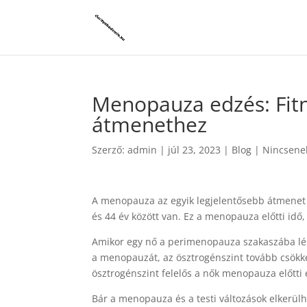
Menopauza edzés: Fitn
átmenethez
Szerző:
admin
|
júl 23, 2023
|
Blog
|
Nincsene
A menopauza az egyik legjelentősebb átmenet a
és 44 év között van. Ez a menopauza előtti i
Amikor egy nő a perimenopauza szakaszába lép,
a menopauzát, az ösztrogénszint tovább csökken
ösztrogénszint felelős a nők menopauza előtti és 
Bár a menopauza és a testi változások elkerü