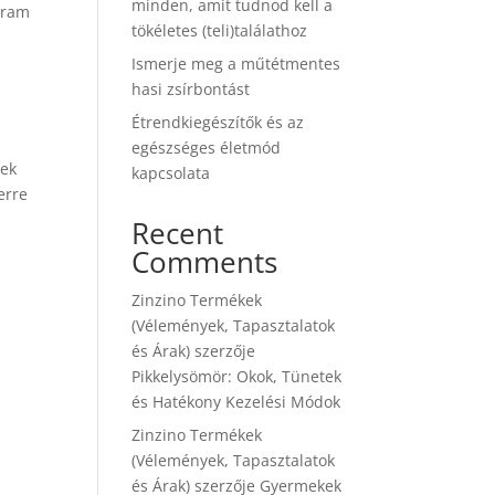
minden, amit tudnod kell a
gram
tökéletes (teli)találathoz
Ismerje meg a műtétmentes
hasi zsírbontást
Étrendkiegészítők és az
egészséges életmód
nek
kapcsolata
erre
Recent
Comments
Zinzino Termékek
(Vélemények, Tapasztalatok
és Árak)
szerzője
Pikkelysömör: Okok, Tünetek
és Hatékony Kezelési Módok
Zinzino Termékek
(Vélemények, Tapasztalatok
és Árak)
szerzője
Gyermekek
,