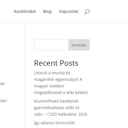
Kezdőoldal
Blog
Kapcsolat
Keresés
Recent Posts
Létezik a munka és
magánélet egyensúlya? A
 40
magyar vidéken
megtalálhatod a lelki békéd!
léri
Kiszámítható bevételek
gyermekvállalás előtt és
után – CSED kalkulátor 2025
Így válassz teniszütőt: