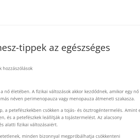
esz-tippek az egészséges
k hozzászólások
 nő életében. A fizikai változások akkor kezdődnek, amikor egy nő
dő, más néven perimenopauza vagy menopauza átmeneti szakasza.
 a petefészkekben csökken a tojás- és ösztrogéntermelés. Amint e
, és a petefészkek leállítják a tojástermelést. Az alacsony
alatti fizikai változásaiért.
lhetetlenek, minden bizonnyal megpróbálhatja csökkenteni