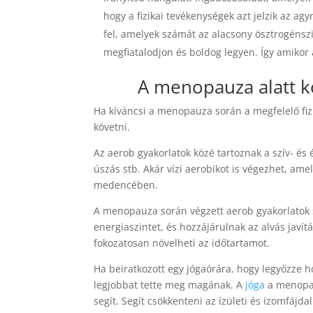
hogy a fizikai tevékenységek azt jelzik az a
fel, amelyek számát az alacsony ösztrogénszi
megfiatalodjon és boldog legyen. Így amikor
A menopauza alatt 
Ha kíváncsi a menopauza során a megfelelő fi
követni.
Az aerob gyakorlatok közé tartoznak a szív- és
úszás stb. Akár vízi aerobikot is végezhet, ame
medencében.
A menopauza során végzett aerob gyakorlatok s
energiaszintet, és hozzájárulnak az alvás javí
fokozatosan növelheti az időtartamot.
Ha beiratkozott egy jógaórára, hogy legyőzze hő
legjobbat tette meg magának. A
jóga
a menopau
segít. Segít csökkenteni az ízületi és izomfájd