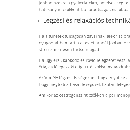
jobban azokra a gyakorlatokra, amelyek segíten
hatékonyan csökkentik a fáradtságot, és jobba
Légzési és relaxációs technik
Ha a tünetek túlságosan zavarnak, akkor az ór
nyugodtabban tartja a testét, annál jobban érz
stresszmentesen tartsd magad.
Ha úgy érzi, kapkodó és rövid lélegzetet vesz,
ötig, és lélegezz ki ötig. Ettől sokkal nyugodt
Akár mély légzést is végezhet, hogy enyhítse a 
hogy megtölti a hasát levegővel. Ezután lélege
Amikor az ösztrogénszint csökken a perimeno