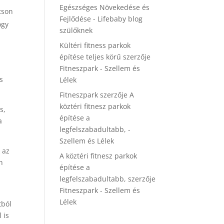
Egészséges Növekedése és
tson
Fejlődése - Lifebaby blog
ogy
szülőknek
Kültéri fitness parkok
építése teljes körű
szerzője
Fitneszpark - Szellem és
s
Lélek
Fitneszpark
szerzője
A
köztéri fitnesz parkok
s,
építése a
a
legfelszabadultabb, -
Szellem és Lélek
 az
A köztéri fitnesz parkok
n
építése a
legfelszabadultabb,
szerzője
Fitneszpark - Szellem és
Lélek
tból
 is