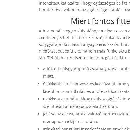
intenzitásukat azáltal, hogy egészséges és fi
fenntartása, valamint az egészséges táplálkozá
Miért fontos fit
A hormonális egyensúlyhiány, amelyen a szerv
eredményezhet. Ide tartozik az éjszakai izzadá
súlygyarapodás, lassú anyagcsere, száraz bőr,
megőrzését segíti elő, hanem más funkciókra is
stb. Tehát, ha rendszeres testmozgást és fitnes
A túlzott súlygyarapodás szabályozása, ami
miatt.
Csökkentse a csontvesztés kockázatát, amely
kisebb a csontritkulás és a törések kockázata
Csökkentse a hőhullámok súlyosságát és inten
szembesül a menopauza alatt és után.
Javítsa az alvást, ami a változó hormonszint
menopauza idején és utána.
Irányítsd hangulati ingadozásaidat, amelye