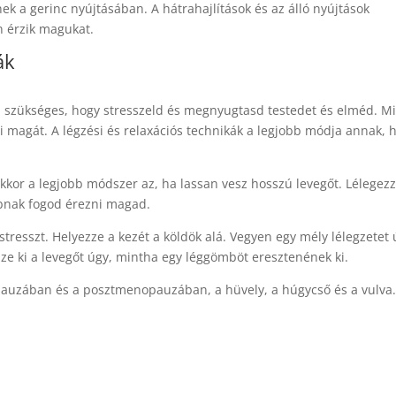
ek a gerinc nyújtásában. A hátrahajlítások és az álló nyújtások
n érzik magukat.
ák
a szükséges, hogy stresszeld és megnyugtasd testedet és elméd. M
i magát. A légzési és relaxációs technikák a legjobb módja annak, 
 akkor a legjobb módszer az, ha lassan vesz hosszú levegőt. Lélegez
abbnak fogod érezni magad.
stresszt. Helyezze a kezét a köldök alá. Vegyen egy mély lélegzetet 
zze ki a levegőt úgy, mintha egy léggömböt eresztenének ki.
pauzában és a posztmenopauzában, a hüvely, a húgycső és a vulv