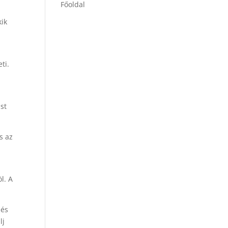
Főoldal
kik
ti.
st
s az
l. A
zés
lj