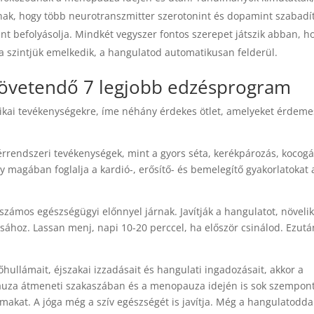
gynak, hogy több neurotranszmitter szerotonint és dopamint szabadí
nt befolyásolja. Mindkét vegyszer fontos szerepet játszik abban, h
 a szintjük emelkedik, a hangulatod automatikusan felderül.
követendő 7 legjobb edzésprogram
zikai tevékenységekre, íme néhány érdekes ötlet, amelyeket érdeme
 érrendszeri tevékenységek, mint a gyors séta, kerékpározás, kocogá
ly magában foglalja a kardió-, erősítő- és bemelegítő gyakorlatokat 
zámos egészségügyi előnnyel járnak. Javítják a hangulatot, növelik
tásához. Lassan menj, napi 10-20 perccel, ha először csinálod. Ezutá
hullámait, éjszakai izzadásait és hangulati ingadozásait, akkor a
za átmeneti szakaszában és a menopauza idején is sok szempon
almakat. A jóga még a szív egészségét is javítja. Még a hangulatoddal