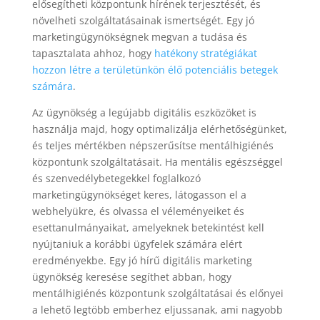
elősegítheti központunk hírének terjesztését, és
növelheti szolgáltatásainak ismertségét. Egy jó
marketingügynökségnek megvan a tudása és
tapasztalata ahhoz, hogy
hatékony stratégiákat
hozzon létre a területünkön élő potenciális betegek
számára
.
Az ügynökség a legújabb digitális eszközöket is
használja majd, hogy optimalizálja elérhetőségünket,
és teljes mértékben népszerűsítse mentálhigiénés
központunk szolgáltatásait. Ha mentális egészséggel
és szenvedélybetegekkel foglalkozó
marketingügynökséget keres, látogasson el a
webhelyükre, és olvassa el véleményeiket és
esettanulmányaikat, amelyeknek betekintést kell
nyújtaniuk a korábbi ügyfelek számára elért
eredményekbe. Egy jó hírű digitális marketing
ügynökség keresése segíthet abban, hogy
mentálhigiénés központunk szolgáltatásai és előnyei
a lehető legtöbb emberhez eljussanak, ami nagyobb