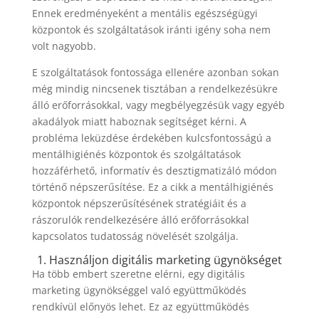
Ennek eredményeként a mentális egészségügyi
központok és szolgáltatások iránti igény soha nem
volt nagyobb.
E szolgáltatások fontossága ellenére azonban sokan
még mindig nincsenek tisztában a rendelkezésükre
álló erőforrásokkal, vagy megbélyegzésük vagy egyéb
akadályok miatt haboznak segítséget kérni. A
probléma leküzdése érdekében kulcsfontosságú a
mentálhigiénés központok és szolgáltatások
hozzáférhető, informatív és desztigmatizáló módon
történő népszerűsítése. Ez a cikk a mentálhigiénés
központok népszerűsítésének stratégiáit és a
rászorulók rendelkezésére álló erőforrásokkal
kapcsolatos tudatosság növelését szolgálja.
1. Használjon digitális marketing ügynökséget
Ha több embert szeretne elérni, egy digitális
marketing ügynökséggel való együttműködés
rendkívül előnyös lehet. Ez az együttműködés