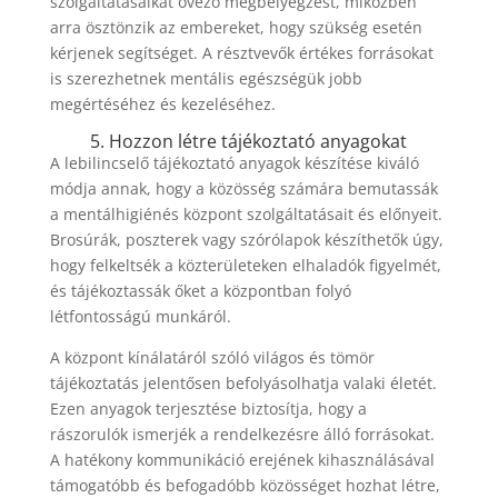
szolgáltatásaikat övező megbélyegzést, miközben
arra ösztönzik az embereket, hogy szükség esetén
kérjenek segítséget. A résztvevők értékes forrásokat
is szerezhetnek mentális egészségük jobb
megértéséhez és kezeléséhez.
5. Hozzon létre tájékoztató anyagokat
A lebilincselő tájékoztató anyagok készítése kiváló
módja annak, hogy a közösség számára bemutassák
a mentálhigiénés központ szolgáltatásait és előnyeit.
Brosúrák, poszterek vagy szórólapok készíthetők úgy,
hogy felkeltsék a közterületeken elhaladók figyelmét,
és tájékoztassák őket a központban folyó
létfontosságú munkáról.
A központ kínálatáról szóló világos és tömör
tájékoztatás jelentősen befolyásolhatja valaki életét.
Ezen anyagok terjesztése biztosítja, hogy a
rászorulók ismerjék a rendelkezésre álló forrásokat.
A hatékony kommunikáció erejének kihasználásával
támogatóbb és befogadóbb közösséget hozhat létre,