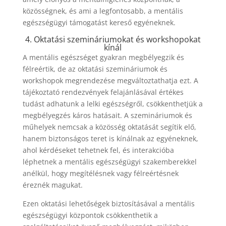
közösségnek, és ami a legfontosabb, a mentális
egészségügyi támogatást kereső egyéneknek.
4. Oktatási szemináriumokat és workshopokat
kínál
A mentális egészséget gyakran megbélyegzik és
félreértik, de az oktatási szemináriumok és
workshopok megrendezése megváltoztathatja ezt. A
tájékoztató rendezvények felajánlásával értékes
tudást adhatunk a lelki egészségről, csökkenthetjük a
megbélyegzés káros hatásait. A szemináriumok és
műhelyek nemcsak a közösség oktatását segítik elő,
hanem biztonságos teret is kínálnak az egyéneknek,
ahol kérdéseket tehetnek fel, és interakcióba
léphetnek a mentális egészségügyi szakemberekkel
anélkül, hogy megítélésnek vagy félreértésnek
éreznék magukat.
Ezen oktatási lehetőségek biztosításával a mentális
egészségügyi központok csökkenthetik a