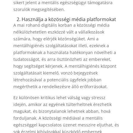
sikert jelent a mentális egészségügyi támogatásra
szorulók megsegítésében.
2. Használja a közösségi média platformokat
A mai rohanó digitális korban a közösségi média
nélkülözhetetlen eszközzé vált a vállalkozások
számára, hogy elérjék közönségüket. Ami a
mentálhigiénés szolgáltatásokat illeti, ezeknek a
platformoknak a használata hatékonyan növelheti a
tudatosságot, és arra ösztönözheti az embereket,
hogy segítséget kérjenek. A mentálhigiénés központ
szolgáltatásait kiemelő, vonzó bejegyzések
létrehozásával a potenciális ügyfelek jobban
megérthetik a rendelkezésre álló erőforrásokat.
Ez különösen kritikus lehet válság vagy stressz
idején, amikor az egyének túlterheltnek érezhetik
magukat, és bizonytalanok lehetnek abban, hová
forduljanak. A közösségi médiával a mentális
egészséggel kapcsolatos üzenet messzire eljuthat, és
sok érzelmi kihívásokkal küszködő embernek