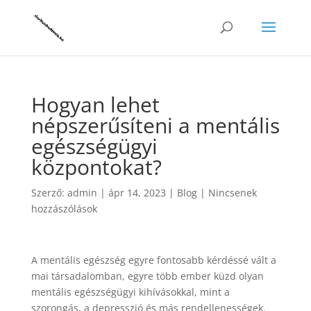
Hogyan lehet
népszerűsíteni a mentális
egészségügyi
központokat?
Szerző:
admin
|
ápr 14, 2023
|
Blog
|
Nincsenek
hozzászólások
A mentális egészség egyre fontosabb kérdéssé vált a
mai társadalomban, egyre több ember küzd olyan
mentális egészségügyi kihívásokkal, mint a
szorongás, a depresszió és más rendellenességek.