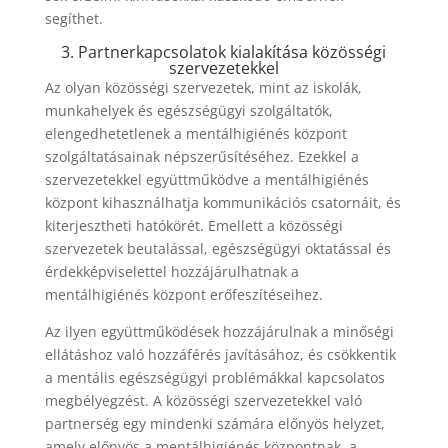
segíthet.
3. Partnerkapcsolatok kialakítása közösségi
szervezetekkel
Az olyan közösségi szervezetek, mint az iskolák,
munkahelyek és egészségügyi szolgáltatók,
elengedhetetlenek a mentálhigiénés központ
szolgáltatásainak népszerűsítéséhez. Ezekkel a
szervezetekkel együttműködve a mentálhigiénés
központ kihasználhatja kommunikációs csatornáit, és
kiterjesztheti hatókörét. Emellett a közösségi
szervezetek beutalással, egészségügyi oktatással és
érdekképviselettel hozzájárulhatnak a
mentálhigiénés központ erőfeszítéseihez.
Az ilyen együttműködések hozzájárulnak a minőségi
ellátáshoz való hozzáférés javításához, és csökkentik
a mentális egészségügyi problémákkal kapcsolatos
megbélyegzést. A közösségi szervezetekkel való
partnerség egy mindenki számára előnyös helyzet,
amely előnyös a mentálhigiénés központnak, a