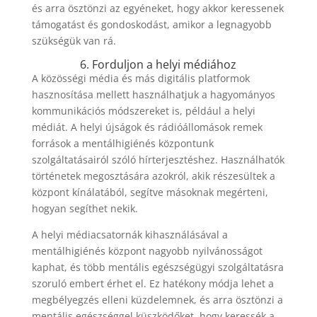
és arra ösztönzi az egyéneket, hogy akkor keressenek
támogatást és gondoskodást, amikor a legnagyobb
szükségük van rá.
6. Forduljon a helyi médiához
A közösségi média és más digitális platformok
hasznosítása mellett használhatjuk a hagyományos
kommunikációs módszereket is, például a helyi
médiát. A helyi újságok és rádióállomások remek
források a mentálhigiénés központunk
szolgáltatásairól szóló hírterjesztéshez. Használhatók
történetek megosztására azokról, akik részesültek a
központ kínálatából, segítve másoknak megérteni,
hogyan segíthet nekik.
A helyi médiacsatornák kihasználásával a
mentálhigiénés központ nagyobb nyilvánosságot
kaphat, és több mentális egészségügyi szolgáltatásra
szoruló embert érhet el. Ez hatékony módja lehet a
megbélyegzés elleni küzdelemnek, és arra ösztönzi a
mentális egészséggel küszködőket, hogy keressék a