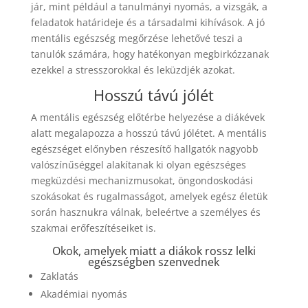
jár, mint például a tanulmányi nyomás, a vizsgák, a
feladatok határideje és a társadalmi kihívások. A jó
mentális egészség megőrzése lehetővé teszi a
tanulók számára, hogy hatékonyan megbirkózzanak
ezekkel a stresszorokkal és leküzdjék azokat.
Hosszú távú jólét
A mentális egészség előtérbe helyezése a diákévek
alatt megalapozza a hosszú távú jólétet. A mentális
egészséget előnyben részesítő hallgatók nagyobb
valószínűséggel alakítanak ki olyan egészséges
megküzdési mechanizmusokat, öngondoskodási
szokásokat és rugalmasságot, amelyek egész életük
során hasznukra válnak, beleértve a személyes és
szakmai erőfeszítéseiket is.
Okok, amelyek miatt a diákok rossz lelki
egészségben szenvednek
Zaklatás
Akadémiai nyomás