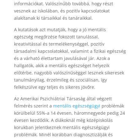
információkat. Valószínűbb továbbá, hogy részt
vesznek az iskolában, és pozitív kapcsolatokat
alakítanak ki társaikkal és tanáraikkal.
A kutatások azt mutatják, hogy a jó mentális
egészség megőrzése fokozott tanulással,
kreativitással és termelékenységgel, pozitív
társadalmi kapcsolatokkal, valamint a fizikai egészség
és a várható élettartam javulásával jár. Azok a
hallgatók, akik a mentális egészséget helyezik
előtérbe, nagyobb valószínűséggel lesznek sikeresek
tanulmányilag, érzelmileg és szociálisan, így
felkészülve egy teljes és sikeres jövőre.
Az Amerikai Pszichiátriai Társaság által végzett
felmérés szerint a
mentális egészségügyi
problémák
körülbelül 55%-a 14 évesen, háromnegyede pedig 24
évesen kezdődik. A diákoknál még középiskolás
korukban jelentkeznek mentális egészségügyi
problémák. Minél korábban diagnosztizálják és