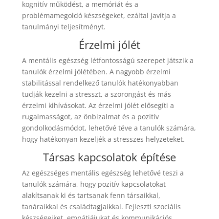
kognitív működést, a memóriát és a
problémamegoldó készségeket, ezáltal javítja a
tanulmányi teljesítményt.
Érzelmi jólét
A mentális egészség létfontosságú szerepet játszik a
tanulók érzelmi jólétében. A nagyobb érzelmi
stabilitással rendelkező tanulók hatékonyabban
tudják kezelni a stresszt, a szorongást és más
érzelmi kihívásokat. Az érzelmi jólét elősegíti a
rugalmasságot, az önbizalmat és a pozitív
gondolkodásmódot, lehetővé téve a tanulók számára,
hogy hatékonyan kezeljék a stresszes helyzeteket.
Társas kapcsolatok építése
Az egészséges mentális egészség lehetővé teszi a
tanulók számára, hogy pozitív kapcsolatokat
alakítsanak ki és tartsanak fenn társaikkal,
tanáraikkal és családtagjaikkal. Fejleszti szociális
készségeiket, empátiájukat és kommunikációs