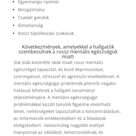
Egyenrangú nyomás
Mozgáshiány
Családi gondok
Álmatlanság
Rossz táplálkozási szokások
Következmények, amelyekkel a hallgatók
szembesülnek a rossz mentális egészségük
miatt
Sok diák különféle okok miatt rossz mentális
egészséget tapasztal, és küzd depresszióval,
szorongással, stresszel és agresszív viselkedéssel. A
mentális egészségügyi problémák jelentős negatív
hatással lehetnek a hallgató tanulmányi
teljesítményére. A mentális egészségügyi
problémákkal küzdő tanulók figyelme elvonható
lehet, nehézségeket tapasztalhat a koncentrálásban,
az információk emlékezésében és a feladatok
elvégzésében. Valószínűleg nagyobb eséllyel
hiányoznak az iskolából, lemorzsolódnak, és