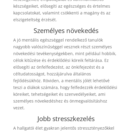
készségeiket, elősegíti az egészséges és értelmes
kapcsolatokat, valamint csökkenti a magány és az
elszigeteltség érzését.
Személyes növekedés
A jó mentális egészséggel rendelkező tanulók
nagyobb valószínűséggel vesznek részt személyes
növekedési tevékenységekben, mint például hobbik,
célok kitűzése és érdeklődési köreik feltárása. Ez
elősegíti az önfelfedezést, az önkifejezést és a
céltudatosságot, hozzájárulva általános
fejlődésükhöz. Röviden, a mentális jólét lehetővé
teszi a diákok számára, hogy felfedezzék érdeklődési
köreiket, tehetségeiket és szenvedélyeiket, ami
személyes növekedéshez és önmegvalósításhoz
vezet.
Jobb stresszkezelés
A hallgatói élet gyakran jelentős stressztényezőkkel