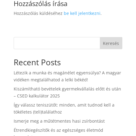
Hozzászólás írása
Hozzászólás küldéséhez
be kell jelentkezni
.
Keresés
Recent Posts
Létezik a munka és magánélet egyensúlya? A magyar
vidéken megtalálhatod a lelki békéd!
Kiszámítható bevételek gyermekvállalás előtt és után
– CSED kalkulátor 2025
Így válassz teniszütőt: minden, amit tudnod kell a
tökéletes (teli)találathoz
Ismerje meg a műtétmentes hasi zsírbontást
Étrendkiegészítők és az egészséges életmód