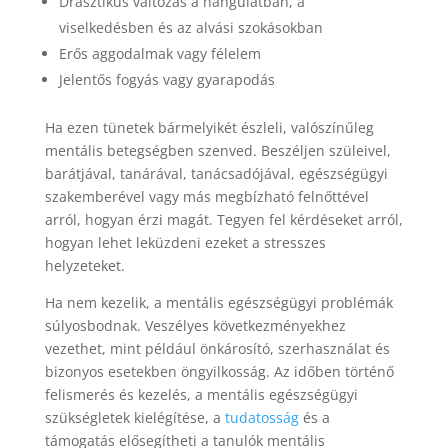
Drasztikus változás a hangulatban, a
viselkedésben és az alvási szokásokban
Erős aggodalmak vagy félelem
Jelentős fogyás vagy gyarapodás
Ha ezen tünetek bármelyikét észleli, valószínűleg
mentális betegségben szenved. Beszéljen szüleivel,
barátjával, tanárával, tanácsadójával, egészségügyi
szakemberével vagy más megbízható felnőttével
arról, hogyan érzi magát. Tegyen fel kérdéseket arról,
hogyan lehet leküzdeni ezeket a stresszes
helyzeteket.
Ha nem kezelik, a mentális egészségügyi problémák
súlyosbodnak. Veszélyes következményekhez
vezethet, mint például önkárosító, szerhasználat és
bizonyos esetekben öngyilkosság. Az időben történő
felismerés és kezelés, a mentális egészségügyi
szükségletek kielégítése, a
tudatosság
és a
támogatás elősegítheti a tanulók mentális