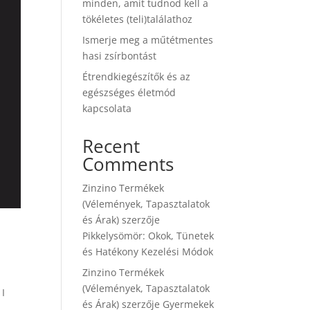
minden, amit tudnod kell a
tökéletes (teli)találathoz
Ismerje meg a műtétmentes
hasi zsírbontást
Étrendkiegészítők és az
egészséges életmód
kapcsolata
Recent
Comments
Zinzino Termékek
(Vélemények, Tapasztalatok
és Árak)
szerzője
Pikkelysömör: Okok, Tünetek
és Hatékony Kezelési Módok
Zinzino Termékek
(Vélemények, Tapasztalatok
 I
és Árak)
szerzője
Gyermekek