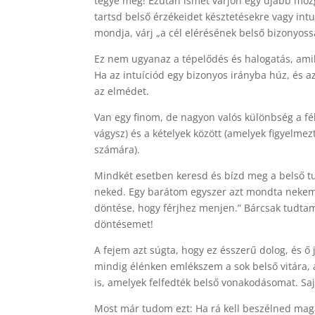
tegye meg! Ezután ismét várjon egy újabb mozgás
tartsd belső érzékeidet késztetésekre vagy intu
mondja, várj „a cél elérésének belső bizonyoss
Ez nem ugyanaz a tépelődés és halogatás, amiko
Ha az intuíciód egy bizonyos irányba húz, és a
az elmédet.
Van egy finom, de nagyon valós különbség a fél
vágysz) és a kételyek között (amelyek figyelme
számára).
Mindkét esetben keresd és bízd meg a belső t
neked. Egy barátom egyszer azt mondta nekem, 
döntése, hogy férjhez menjen.” Bárcsak tudta
döntésemet!
A fejem azt súgta, hogy ez ésszerű dolog, és 
mindig élénken emlékszem a sok belső vitára, 
is, amelyek felfedték belső vonakodásomat. S
Most már tudom ezt: Ha rá kell beszélned magad