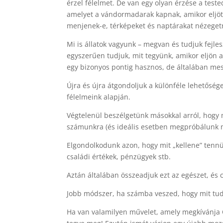
érzel félelmet. De van egy olyan érzése a teste
amelyet a vándormadarak kapnak, amikor eljött
menjenek-e, térképeket és naptárakat nézegetn
Mi is állatok vagyunk – megvan és tudjuk fejle
egyszerűen tudjuk, mit tegyünk, amikor eljön 
egy bizonyos pontig hasznos, de általában me
Újra és újra átgondoljuk a különféle lehetőség
félelmeink alapján.
Végtelenül beszélgetünk másokkal arról, hogy
számunkra (és ideális esetben megpróbálunk m
Elgondolkodunk azon, hogy mit „kellene” tennün
családi értékek, pénzügyek stb.
Aztán általában összeadjuk ezt az egészet, és c
Jobb módszer, ha számba veszed, hogy mit tud
Ha van valamilyen művelet, amely megkívánja Ö