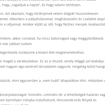
l, hogy „ragadjuk a napot”, és hogy valami történjen.
m. Azt akartam, hogy történjenek velem dolgok! Huszonévesen
temet, elkezdeni a pályafutásomat, megházasodni és családot alapí
ni a céljaimat. Amikor eljött az idő, hogy férjhez menjek, kiválaszt
 hittem, akkor csinálod, ha nincs bátorságod vagy meggyőződésed.
ost már jobban tudom.
 legerősebb eszközünk a kívánt élet megteremtéséhez.
i magát a várakozásban. Ez az a részed, amely eléggé azt kiabálja:
mivel nagyon ego-vezérelt társadalom vagyunk, rengeteg külső hang
 hibázik, mint egyszerűen a „nem tudó” állapotában élni, miközben 
a bizonytalanságot: liminális. Liminális tér a lehetőségek határán va
innen bármilyen irányba indulhatunk. Nincsenek erős fények és