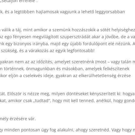
Sétáljon errefelé”.
ek, és a legtöbben hajlamosak vagyunk a lehető leggyorsabban
 válik a táj, mint amikor a szemünk hozzászokik a sötét helyiséghez
z ego fényesen megvilágított szupersztrádát akar a jövőbe, de a va
zünk egy bizonyos irányba, majd egy újabb fordulópont elé nézünk. 
szükség, és a várakozás az egyik legfontosabb!
yakran nem az az időzítés, amelyet szeretnénk (most – vagy talán
nten történnek, önmagunkban és másokban, amelyek felkészítenek
or eljön a cselekvés ideje, gyakran az elkerülhetetlenség érzése
tát. Először is nézze meg, milyen döntéseket kényszerített ki: hogy
kat, amikor csak „tudtad”, hogy mit kell tenned, anélkül, hogy gond
mély érzésére vár.
ogy minden pontosan úgy fog alakulni, ahogy szeretnéd. Vagy hogy