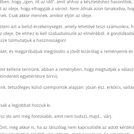
dben, hogy „igen, itt az idő”, amit ahhoz a késztetéshez hasonlítok,
 az ideje, hogy elhagyják a várost. Nem állnak azon tanakodva, ho
ek. Csak akkor mennek, amikor eljön az ideje.
szteni azt a belső érzékenységet, amely lehetővé teszi számunkra, 
az ideje. De ehhez ki kell szabadulnunk az elménkből. A gondolkod
ssze túlmutatjuk a hasznosságon!
eket, és megpróbáljuk megjósolni a jövőt kizárólag a reményeink és
 mit kellene tennünk, abban a reményben, hogy megtudják a válasz
indenkit egyetértésre bírni).
k, tetszőleges külső szempontok alapján: józan ész, erkölcs, vallás
sak a legjobbat hozzuk ki.
sz (és ami még fontosabb, amit nem tudsz), majd… várj.
nt, még akkor is, ha az látszólag nem kapcsolódik az adott kérdés