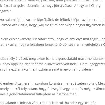
i késztetést. Inkább várj aktívan, mint passzívan. Ez azt jelenti:
íciókra hangolva. Számíts rá, hogy jön a válasz. Ahogy az I Ching
ágával”.
r valami újat akarunk kipróbálni, de félünk kilépni az ismeretlen
z elméd azt kiáltja, hogy „Állj meg!” mindenképp hagyd figyelmen kí
elem érzése (amely visszatart attól, hogy valami olyasmit tegyél, a
ztetnek arra, hogy a felszínen jónak tűnő döntés nem megfelelő az 
udás mély érzését, még akkor is, ha a gondolataid mást mondanak
hogy apja legjobb tanácsa a következő volt neki: „Élete legegysz
m volna ezt, amikor meghoztam a saját (nagyon ambivalens)
ő jó ember. A zsigereim azonban korántsem a fedélzeten voltak. Még
amelyet arról folytattam, hogy feleségül vegyem-e, és még az álma
ajnos a gondolataimmal túlléptem az ösztöneimen.
 valamire, inkább várj. Több is kiderül, ha adsz egy kis időt.