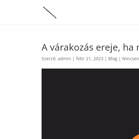
A várakozás ereje, ha 
Szerző:
admin
|
febr 21, 2023
|
Blog
|
Nincsen