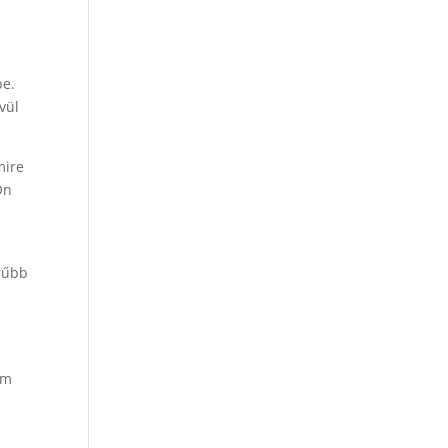
be.
vül
mire
Ön
erűbb
im