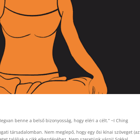
van benne a belső bizonyosság, hogy eléri a célt.” ~I Ching
gati társadalomban. Nem meglepő, hogy egy ősi kínai szöveget (az
etet találjak a cikk elkezdéséhez. Nem szeretünk várni! Sokkal