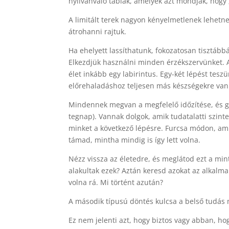
nyilvánvaló táblák, amelyek azt mondják, hogy „
A limitált terek nagyon kényelmetlenek lehetn
átrohanni rajtuk.
Ha ehelyett lassíthatunk, fokozatosan tisztábbá
Elkezdjük használni minden érzékszervünket. A
élet inkább egy labirintus. Egy-két lépést tes
előrehaladáshoz teljesen más készségekre van 
Mindennek megvan a megfelelő időzítése, és g
tegnap). Vannak dolgok, amik tudatalatti szi
minket a következő lépésre. Furcsa módon, amik
támad, mintha mindig is így lett volna.
Nézz vissza az életedre, és meglátod ezt a min
alakultak ezek? Aztán keresd azokat az alkalma
volna rá. Mi történt azután?
A második típusú döntés kulcsa a belső tudás 
Ez nem jelenti azt, hogy biztos vagy abban, h