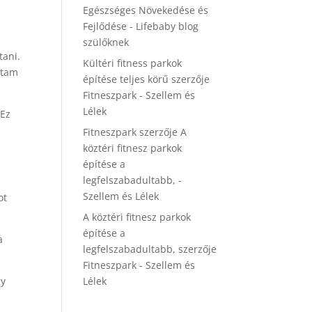
Egészséges Növekedése és
Fejlődése - Lifebaby blog
szülőknek
tani.
Kültéri fitness parkok
ottam
építése teljes körű
szerzője
Fitneszpark - Szellem és
Lélek
 Ez
Fitneszpark
szerzője
A
köztéri fitnesz parkok
építése a
legfelszabadultabb, -
Szellem és Lélek
ot
A köztéri fitnesz parkok
építése a
a
legfelszabadultabb,
szerzője
Fitneszpark - Szellem és
Lélek
gy