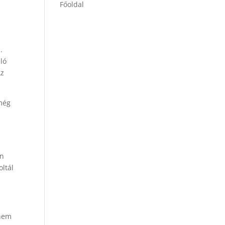
Főoldal
.
ló
Az
 még
an
oltál
 nem