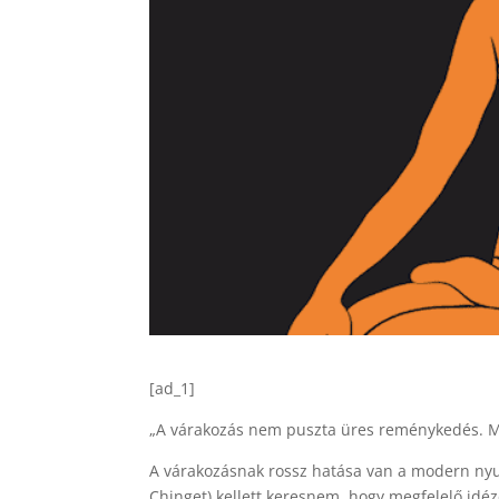
[ad_1]
„A várakozás nem puszta üres reménykedés. Meg
A várakozásnak rossz hatása van a modern nyu
Chinget) kellett keresnem, hogy megfelelő idéz