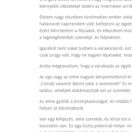
könnyebb idézeteket találni az interneten arró
Életem nagy részében türelmetlen ember volta
határozott napirendem volt: befejezni az egye
Ezért kihirdettem a főszakot, és elkezdtem leüt
a legmegfelelőbb személyt, és folytattam.
Igazából nem sokat tudtam a várakozásról. Azt
csak ürügy volt, hogy ne tegyen lépéseket. m
Azóta megtanultam, hogy a várakozás az egyik
Az ego vagy az elme nagyon kényelmetlenül érz
„Csinálj valamit! Bármi jobb a semminél!” És 
találsz, amelyek alátámasztják ezt az üzenetet.
Az elme gyűlöli a bizonytalanságot, és inkább
helyes út kibontakozik.
Van egy kifejezés, amit szeretek, és leírja ezt 
küszöbén van. Ez egy tiszta potenciál helye: 