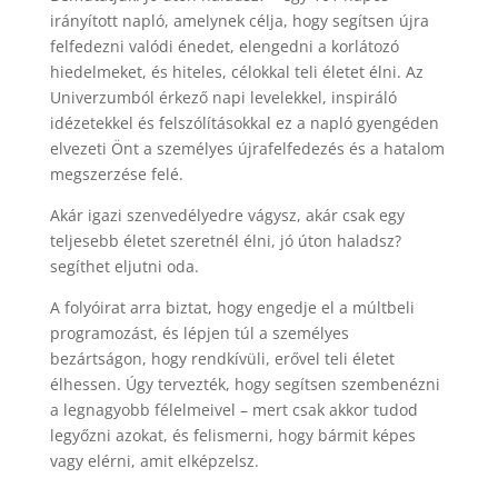
irányított napló, amelynek célja, hogy segítsen újra
felfedezni valódi énedet, elengedni a korlátozó
hiedelmeket, és hiteles, célokkal teli életet élni. Az
Univerzumból érkező napi levelekkel, inspiráló
idézetekkel és felszólításokkal ez a napló gyengéden
elvezeti Önt a személyes újrafelfedezés és a hatalom
megszerzése felé.
Akár igazi szenvedélyedre vágysz, akár csak egy
teljesebb életet szeretnél élni, jó úton haladsz?
segíthet eljutni oda.
A folyóirat arra biztat, hogy engedje el a múltbeli
programozást, és lépjen túl a személyes
bezártságon, hogy rendkívüli, erővel teli életet
élhessen. Úgy tervezték, hogy segítsen szembenézni
a legnagyobb félelmeivel – mert csak akkor tudod
legyőzni azokat, és felismerni, hogy bármit képes
vagy elérni, amit elképzelsz.