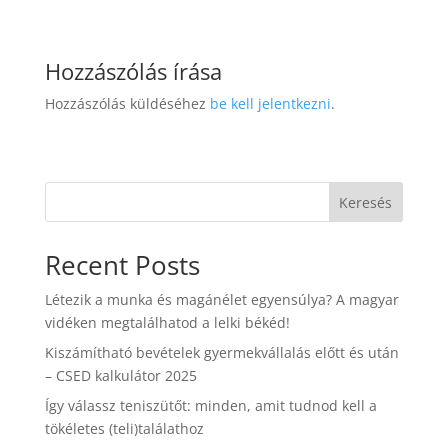
Hozzászólás írása
Hozzászólás küldéséhez
be kell jelentkezni
.
Keresés
Recent Posts
Létezik a munka és magánélet egyensúlya? A magyar
vidéken megtalálhatod a lelki békéd!
Kiszámítható bevételek gyermekvállalás előtt és után
– CSED kalkulátor 2025
Így válassz teniszütőt: minden, amit tudnod kell a
tökéletes (teli)találathoz