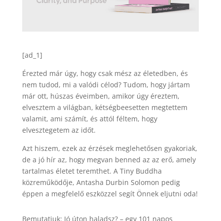
[ad_1]
Érezted már úgy, hogy csak mész az életedben, és
nem tudod, mi a valódi célod? Tudom, hogy jártam
már ott, húszas éveimben, amikor úgy éreztem,
elvesztem a világban, kétségbeesetten megtettem
valamit, ami számít, és attól féltem, hogy
elvesztegetem az időt.
Azt hiszem, ezek az érzések meglehetősen gyakoriak,
de a jó hír az, hogy megvan benned az az erő, amely
tartalmas életet teremthet. A Tiny Buddha
közreműködője, Antasha Durbin Solomon pedig
éppen a megfelelő eszközzel segít Önnek eljutni oda!
Bemutatjuk: Jó úton haladsz? – egy 101 napos