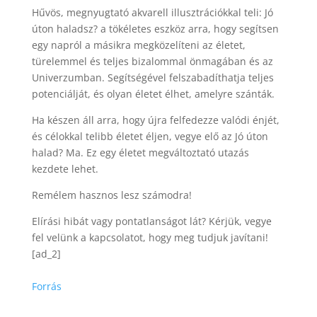
Hűvös, megnyugtató akvarell illusztrációkkal teli: Jó
úton haladsz? a tökéletes eszköz arra, hogy segítsen
egy napról a másikra megközelíteni az életet,
türelemmel és teljes bizalommal önmagában és az
Univerzumban. Segítségével felszabadíthatja teljes
potenciálját, és olyan életet élhet, amelyre szánták.
Ha készen áll arra, hogy újra felfedezze valódi énjét,
és célokkal telibb életet éljen, vegye elő az Jó úton
halad? Ma. Ez egy életet megváltoztató utazás
kezdete lehet.
Remélem hasznos lesz számodra!
Elírási hibát vagy pontatlanságot lát? Kérjük, vegye
fel velünk a kapcsolatot, hogy meg tudjuk javítani!
[ad_2]
Forrás