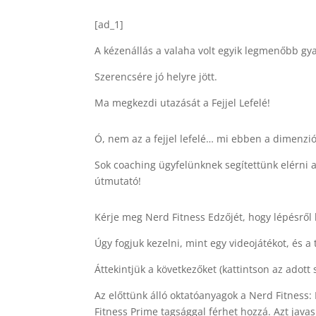
[ad_1]
A kézenállás a valaha volt egyik legmenőbb gya
Szerencsére jó helyre jött.
Ma megkezdi utazását a Fejjel Lefelé!
Ó, nem az a fejjel lefelé… mi ebben a dimenzi
Sok coaching ügyfelünknek segítettünk elérni a
útmutató!
Kérje meg Nerd Fitness Edzőjét, hogy lépésről 
Úgy fogjuk kezelni, mint egy videojátékot, és a
Áttekintjük a következőket (kattintson az adott
Az előttünk álló oktatóanyagok a Nerd Fitne
Fitness Prime tagsággal férhet hozzá. Azt javasl