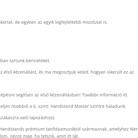
korlat, de egyben az egyik legfejlettebb mozdulat is.
óban tartunk benneteket.
z első kézenállást, és ma megosztjuk veled, hogyan sikerült ez az
lépésre segítsen az első kézenállásban! További információ itt.
 teljes noobból a 6. szint: Handstand Master szintre haladunk.
 szakaszra való lapozáshoz):
ss: Handstands prémium tanfolyamunkból származnak, amelyhez Ne
om, nézze meg, ha tetszik, amit itt lát.