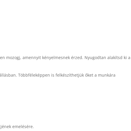
ppen mozogj, amennyit kényelmesnek érzed. Nyugodtan alakítsd ki a
nállásban. Többféleképpen is felkészíthetjük őket a munkára
tjének emelésére.