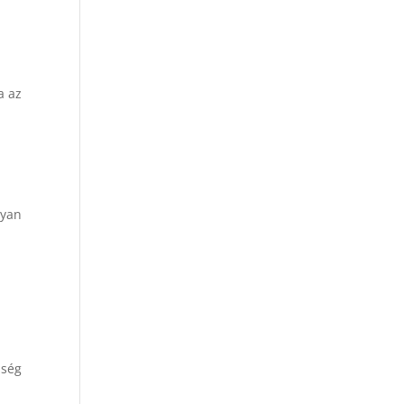
a az
lyan
zség