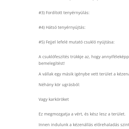
#3) Fordított tenyérnyúlás:
#4) Hátsó tenyérnyújtás:
#5) Fejjel lefelé mutató csukló nyújtása:
A csuklófeszítés trükkje az, hogy annyiféleké
bemelegítést!
A vállak egy másik igénybe vett terület a kéze
Néhány kör ugrásból:
Vagy karköröket
Ez megmozgatja a vért, és kész lesz a terület.
Innen indulunk a kézenállás előrehaladás szin