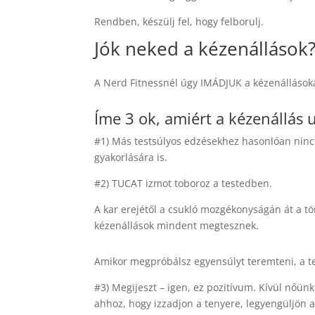
Rendben, készülj fel, hogy felborulj.
Jók neked a kézenállások?
A Nerd Fitnessnél úgy IMÁDJUK a kézenállásokat
Íme 3 ok, amiért a kézenállás 
#1) Más testsúlyos edzésekhez hasonlóan nincs
gyakorlására is.
#2) TUCAT izmot toboroz a testedben.
A kar erejétől a csukló mozgékonyságán át a tö
kézenállások mindent megtesznek.
Amikor megpróbálsz egyensúlyt teremteni, a t
#3) Megijeszt – igen, ez pozitívum. Kívül nőü
ahhoz, hogy izzadjon a tenyere, legyengüljön 