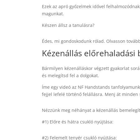
Ezek az apró győzelmek idővel felhalmozódnak,
magunkat.
Készen állsz a tanulásra?
Édes, mi gondoskodunk rólad. Olvasson tovább,
Kézenállás előrehaladási 
Bármilyen kézenálláskor végzett gyakorlat során
és melegítsd fel a dolgokat.
Íme egy videó az NF Handstands tanfolyamunkró
fejjel lefelé történő felállásra. Menj át minden
Nézzünk meg néhányat a kézenállás bemelegítő
#1) Előre és hátra csukló nyújtása:
#2) Felemelt tenyér csukló nyújtása: