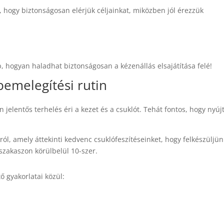
 hogy biztonságosan elérjük céljainkat, miközben jól érezzük
 hogyan haladhat biztonságosan a kézenállás elsajátítása felé!
bemelegítési rutin
 jelentős terhelés éri a kezet és a csuklót. Tehát fontos, hogy nyúj
l, amely áttekinti kedvenc csuklófeszítéseinket, hogy felkészüljün
 szakaszon körülbelül 10-szer.
 gyakorlatai közül: