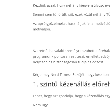
Kezdjük azzal, hogy néhány kiegyensúlyozó gya
Semmi sem túl őrült, sőt, ezek közül néhány 
Az apró győzelmeket használjuk fel a motiváció
motiváljon.
Szeretné, ha valaki személyre szabott előrehal
programunk pontosan ezt teszi, emellett edzőj
helyesen és biztonságosan tudja az edzést.
Kérje meg Nerd Fitness Edzőjét, hogy készítsen
1. szintű kézenállás előr
Lehet, hogy azt gondolja, hogy a kézenállás e
Nem úgy!