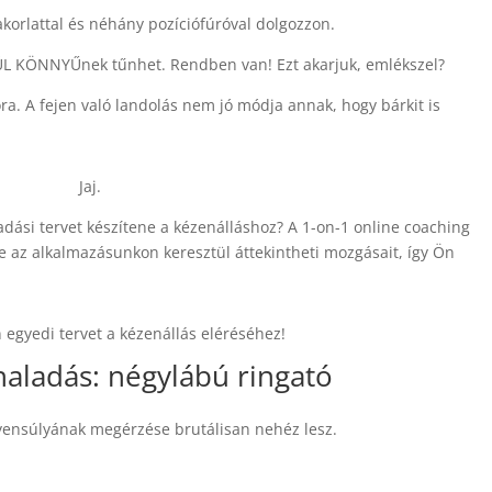
korlattal és néhány pozíciófúróval dolgozzon.
TÚL KÖNNYŰnek tűnhet. Rendben van! Ezt akarjuk, emlékszel?
ra. A fejen való landolás nem jó módja annak, hogy bárkit is
Jaj.
adási tervet készítene a kézenálláshoz? A 1-on-1 online coaching
e az alkalmazásunkon keresztül áttekintheti mozgásait, így Ön
 egyedi tervet a kézenállás eléréséhez!
ehaladás: négylábú ringató
gyensúlyának megérzése brutálisan nehéz lesz.