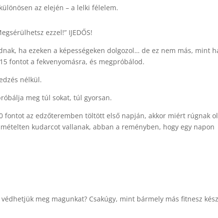
lönösen az elején – a lelki félelem.
egsérülhetsz ezzel!” IJEDŐS!
adnak, ha ezeken a képességeken dolgozol… de ez nem más, mint h
315 fontot a fekvenyomásra, és megpróbálod.
edzés nélkül.
óbálja meg túl sokat, túl gyorsan.
0 fontot az edzőteremben töltött első napján, akkor miért rúgnak o
 ismételten kudarcot vallanak, abban a reményben, hogy egy napon
an védhetjük meg magunkat? Csakúgy, mint bármely más fitnesz kés