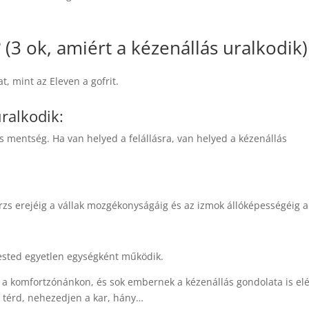
 (3 ok, amiért a kézenállás uralkodik)
, mint az Eleven a gofrit.
uralkodik:
 mentség. Ha van helyed a felállásra, van helyed a kézenállás
rzs erejéig a vállak mozgékonyságáig és az izmok állóképességéig a
ested egyetlen egységként működik.
nk a komfortzónánkon, és sok embernek a kézenállás gondolata is el
a térd, nehezedjen a kar, hány…