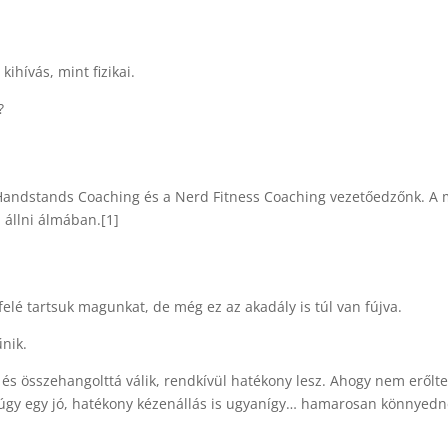
kihívás, mint fizikai.
?
Handstands Coaching és a Nerd Fitness Coaching vezetőedzőnk. A 
n állni álmában.[1]
efelé tartsuk magunkat, de még ez az akadály is túl van fújva.
nik.
és összehangolttá válik, rendkívül hatékony lesz. Ahogy nem erőlte
, úgy egy jó, hatékony kézenállás is ugyanígy… hamarosan könnyed