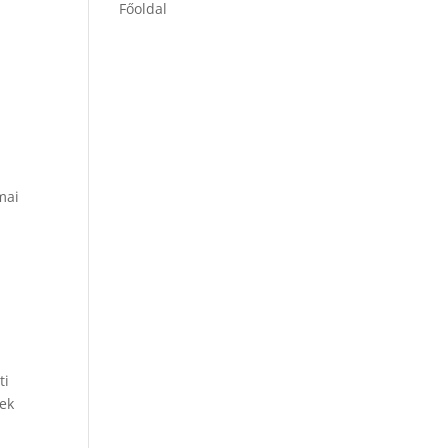
Főoldal
mai
ti
nek