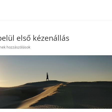
elül első kézenállás
nek hozzászólások