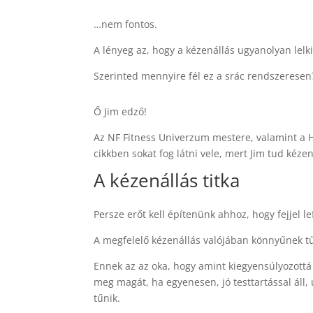
…nem fontos.
A lényeg az, hogy a kézenállás ugyanolyan lelki 
Szerinted mennyire fél ez a srác rendszeresen
Ő Jim edző!
Az NF Fitness Univerzum mestere, valamint a 
cikkben sokat fog látni vele, mert Jim tud kéze
A kézenállás titka
Persze erőt kell építenünk ahhoz, hogy fejjel l
A megfelelő kézenállás valójában könnyűnek tű
Ennek az az oka, hogy amint kiegyensúlyozottá 
meg magát, ha egyenesen, jó testtartással áll
tűnik.