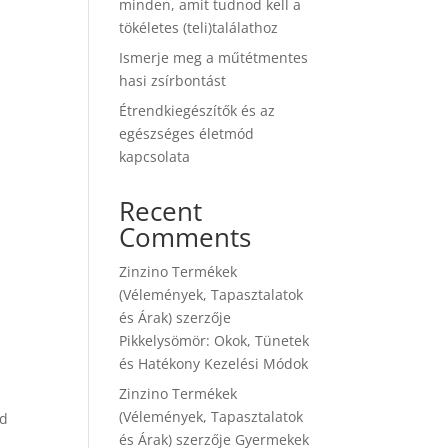
minden, amit tudnod kell a
tökéletes (teli)találathoz
Ismerje meg a műtétmentes
hasi zsírbontást
Étrendkiegészítők és az
egészséges életmód
kapcsolata
Recent
Comments
Zinzino Termékek
(Vélemények, Tapasztalatok
és Árak)
szerzője
Pikkelysömör: Okok, Tünetek
és Hatékony Kezelési Módok
Zinzino Termékek
(Vélemények, Tapasztalatok
rd
és Árak)
szerzője
Gyermekek