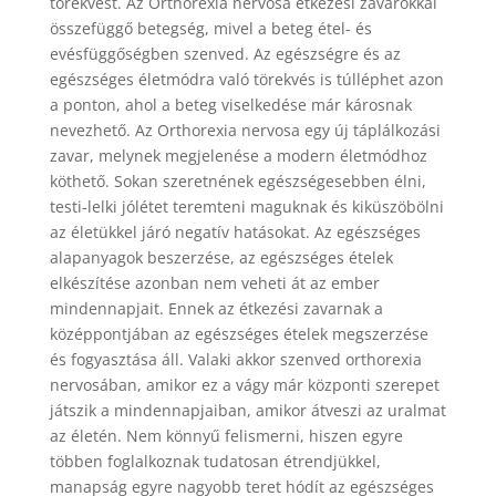
törekvést. Az Orthorexia nervosa étkezési zavarokkal
összefüggő betegség, mivel a beteg étel- és
evésfüggőségben szenved. Az egészségre és az
egészséges életmódra való törekvés is túlléphet azon
a ponton, ahol a beteg viselkedése már károsnak
nevezhető. Az Orthorexia nervosa egy új táplálkozási
zavar, melynek megjelenése a modern életmódhoz
köthető. Sokan szeretnének egészségesebben élni,
testi-lelki jólétet teremteni maguknak és kiküszöbölni
az életükkel járó negatív hatásokat. Az egészséges
alapanyagok beszerzése, az egészséges ételek
elkészítése azonban nem veheti át az ember
mindennapjait. Ennek az étkezési zavarnak a
középpontjában az egészséges ételek megszerzése
és fogyasztása áll. Valaki akkor szenved orthorexia
nervosában, amikor ez a vágy már központi szerepet
játszik a mindennapjaiban, amikor átveszi az uralmat
az életén. Nem könnyű felismerni, hiszen egyre
többen foglalkoznak tudatosan étrendjükkel,
manapság egyre nagyobb teret hódít az egészséges