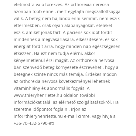
életmódra való törekvés. Az orthorexia nervosa
azonban több ennél, mert egyfajta megszállottsággá
válik. A beteg nem hajlandó enni semmit, nem eszik
éttermekben, csak olyan alapanyagokat, ételeket
eszik, amiket jónak tart. A páciens sok időt fordít
mindennek a megvásárlására, elkészítésére, és sok
energiát fordít arra, hogy minden nap egészségesen
étkezzen. Ha ezt nem tudja elérni, akkor
kényelmetlenül érzi magát. Az orthorexia nervosa-
ban szenvedő beteg környezete észreveheti, hogy a
betegnek szinte nincs más témája. Érdekes módon
az orthorexia nervosa következményei lehetnek
vitaminhiány és abnormális fogyás. A
www.thieryhenriette.hu oldalon további
információkat talál az elérhető szolgáltatásokról. Ha
szeretne időpontot foglalni, írjon az
info@thieryhenriette.hu e-mail címre, vagy hívja a
+36-70-432-5790-et!