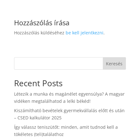
Hozzászólás írása
Hozzászólás küldéséhez
be kell jelentkezni
.
Keresés
Recent Posts
Létezik a munka és magánélet egyensúlya? A magyar
vidéken megtalálhatod a lelki békéd!
Kiszámítható bevételek gyermekvállalás előtt és után
– CSED kalkulátor 2025
Így válassz teniszütőt: minden, amit tudnod kell a
tökéletes (teli)találathoz