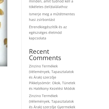
minden, amit tudnod kell a
tökéletes (teli)találathoz
Ismerje meg a műtétmentes
hasi zsírbontást
Étrendkiegészítők és az
egészséges életmód
kapcsolata
Recent
Comments
Zinzino Termékek
(Vélemények, Tapasztalatok
és Árak)
szerzője
Pikkelysömör: Okok, Tünetek
és Hatékony Kezelési Módok
Zinzino Termékek
(Vélemények, Tapasztalatok
és Árak)
szerzője
Gyermekek