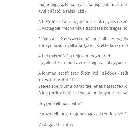
májbetegségek, hallás- és látásproblémák, bőr
gyulladástól a rákig jelzik.
A beöntéssel a vastagbélnek csak egy kis részét
A vastagbél mechanikus tisztítása költséges, i
Szájon át 1-2 desszertkanál speciális lenmaglis
a megmaradt nyálkahártyától, székletkövektől é
A bél mikroflórája teljesen megmarad.
Figyelem! Ez a módszer elősegíti a súly gyors n
A lenmagliszt (frissen őrölni kell!!!) képes kis
koleszterinszintjét.
Széles spektrumú parazitaellenes hatást fejt ki
A len pozitív hatással van a lipidanyagcsere s
Hogyan kell használni?
Parazitaellenes tulajdonságokkal rendelkező é
Vastagbél tisztítás