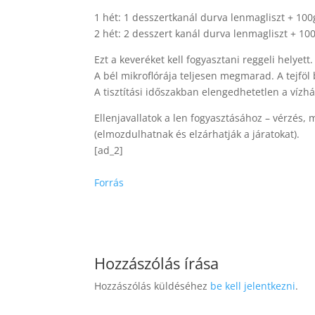
1 hét: 1 desszertkanál durva lenmagliszt + 100g
2 hét: 2 desszert kanál durva lenmagliszt + 100 
Ezt a keveréket kell fogyasztani reggeli helyett
A bél mikroflórája teljesen megmarad. A tejföl 
A tisztítási időszakban elengedhetetlen a vízhá
Ellenjavallatok a len fogyasztásához – vérzés,
(elmozdulhatnak és elzárhatják a járatokat).
[ad_2]
Forrás
Hozzászólás írása
Hozzászólás küldéséhez
be kell jelentkezni
.