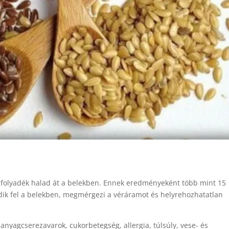
er folyadék halad át a belekben. Ennek eredményeként több mint 15
ik fel a belekben, megmérgezi a véráramot és helyrehozhatatlan
anyagcserezavarok, cukorbetegség, allergia, túlsúly, vese- és