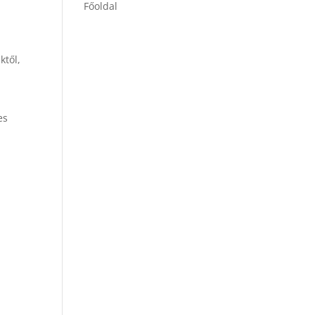
Főoldal
ktől,
es