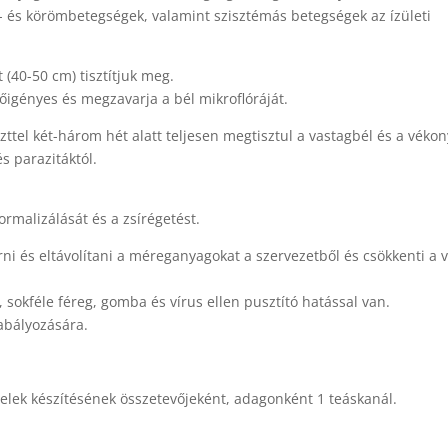
- és körömbetegségek, valamint szisztémás betegségek az ízületi
 (40-50 cm) tisztítjuk meg.
dőigényes és megzavarja a bél mikroflóráját.
zttel két-három hét alatt teljesen megtisztul a vastagbél és a véko
s parazitáktól.
ormalizálását és a zsírégetést.
zűrni és eltávolítani a méreganyagokat a szervezetből és csökkenti a 
, sokféle féreg, gomba és vírus ellen pusztító hatással van.
zabályozására.
telek készítésének összetevőjeként, adagonként 1 teáskanál.