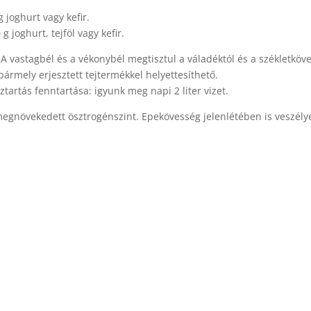
 joghurt vagy kefir.
g joghurt, tejföl vagy kefir.
. A vastagbél és a vékonybél megtisztul a váladéktól és a székletköve
bármely erjesztett tejtermékkel helyettesíthető.
ztartás fenntartása: igyunk meg napi 2 liter vizet.
 megnövekedett ösztrogénszint. Epekövesség jelenlétében is veszély