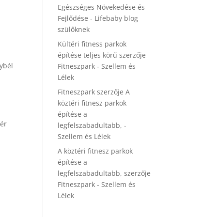
Egészséges Növekedése és
Fejlődése - Lifebaby blog
szülőknek
Kültéri fitness parkok
építése teljes körű
szerzője
nybél
Fitneszpark - Szellem és
Lélek
Fitneszpark
szerzője
A
köztéri fitnesz parkok
építése a
vér
legfelszabadultabb, -
Szellem és Lélek
A köztéri fitnesz parkok
építése a
legfelszabadultabb,
szerzője
Fitneszpark - Szellem és
Lélek