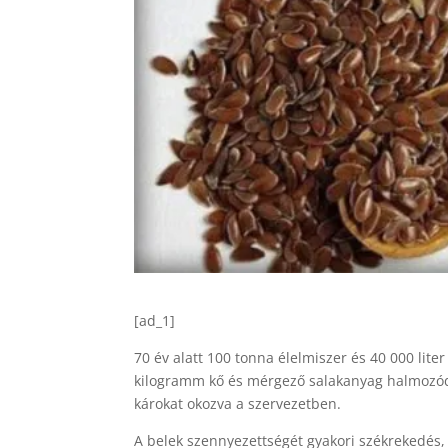
[ad_1]
70 év alatt 100 tonna élelmiszer és 40 000 lit
kilogramm kő és mérgező salakanyag halmozód
károkat okozva a szervezetben.
A belek szennyezettségét gyakori székrekedés, 