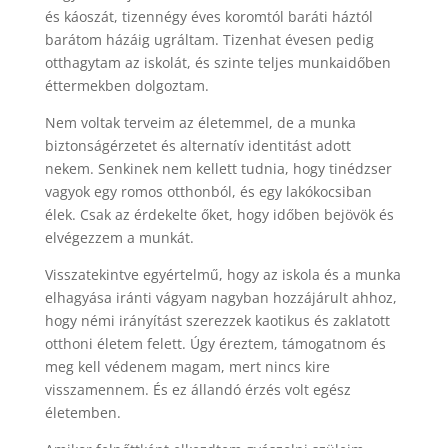
és káoszát, tizennégy éves koromtól baráti háztól
barátom házáig ugráltam. Tizenhat évesen pedig
otthagytam az iskolát, és szinte teljes munkaidőben
éttermekben dolgoztam.
Nem voltak terveim az életemmel, de a munka
biztonságérzetet és alternatív identitást adott
nekem. Senkinek nem kellett tudnia, hogy tinédzser
vagyok egy romos otthonból, és egy lakókocsiban
élek. Csak az érdekelte őket, hogy időben bejövök és
elvégezzem a munkát.
Visszatekintve egyértelmű, hogy az iskola és a munka
elhagyása iránti vágyam nagyban hozzájárult ahhoz,
hogy némi irányítást szerezzek kaotikus és zaklatott
otthoni életem felett. Úgy éreztem, támogatnom és
meg kell védenem magam, mert nincs kire
visszamennem. És ez állandó érzés volt egész
életemben.