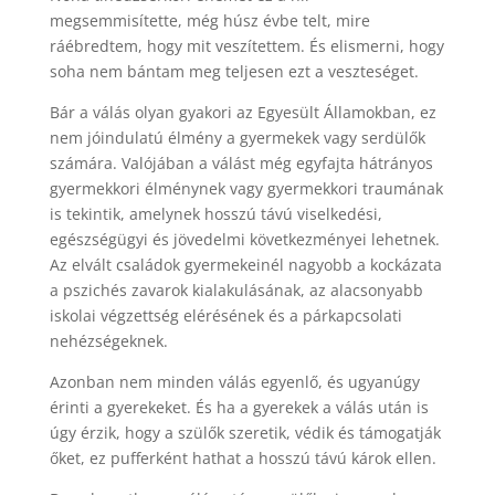
megsemmisítette, még húsz évbe telt, mire
ráébredtem, hogy mit veszítettem. És elismerni, hogy
soha nem bántam meg teljesen ezt a veszteséget.
Bár a válás olyan gyakori az Egyesült Államokban, ez
nem jóindulatú élmény a gyermekek vagy serdülők
számára. Valójában a válást még egyfajta hátrányos
gyermekkori élménynek vagy gyermekkori traumának
is tekintik, amelynek hosszú távú viselkedési,
egészségügyi és jövedelmi következményei lehetnek.
Az elvált családok gyermekeinél nagyobb a kockázata
a pszichés zavarok kialakulásának, az alacsonyabb
iskolai végzettség elérésének és a párkapcsolati
nehézségeknek.
Azonban nem minden válás egyenlő, és ugyanúgy
érinti a gyerekeket. És ha a gyerekek a válás után is
úgy érzik, hogy a szülők szeretik, védik és támogatják
őket, ez pufferként hathat a hosszú távú károk ellen.