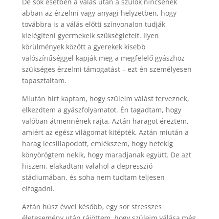
De sok esetben a válás után a szülők nincsenek
abban az érzelmi vagy anyagi helyzetben, hogy
továbbra is a válás előtti színvonalon tudják
kielégíteni gyermekeik szükségleteit. Ilyen
körülmények között a gyerekek kisebb
valószínűséggel kapják meg a megfelelő gyászhoz
szükséges érzelmi támogatást – ezt én személyesen
tapasztaltam.
Miután hírt kaptam, hogy szüleim válást terveznek,
elkezdtem a gyászfolyamatot. Én tagadtam, hogy
valóban átmennének rajta. Aztán haragot éreztem,
amiért az egész világomat kitépték. Aztán miután a
harag lecsillapodott, emlékszem, hogy hetekig
könyörögtem nekik, hogy maradjanak együtt. De azt
hiszem, elakadtam valahol a depresszió
stádiumában, és soha nem tudtam teljesen
elfogadni.
Aztán húsz évvel később, egy sor stresszes
életesemény után rájöttem, hogy szüleim válása még