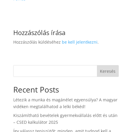
Hozzászólás írása
Hozzászólás küldéséhez
be kell jelentkezni
.
Keresés
Recent Posts
Létezik a munka és magánélet egyensúlya? A magyar
vidéken megtalálhatod a lelki békéd!
Kiszámítható bevételek gyermekvállalás előtt és után
– CSED kalkulátor 2025
Így válassz teniszütőt: minden, amit tudnod kell a