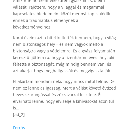
Amikor felnőttként elkezdtem gyászolni szüleim
válását, rájöttem, hogy a világgal és magammal
kapcsolatos hiedelmeim közül mennyi kapcsolódik
ennek a traumatikus élménynek a
következményeihez.
Korai éveim azt a hitet keltették bennem, hogy a világ
nem biztonságos hely – és nem vagyok méltó a
biztonságra vagy a védelemre. És a gyász folyamatán
keresztül jöttem rá, hogy a tizenhárom éves lány, aki
féltette a biztonságát, még mindig bennem van, és
azt akarja, hogy meghallgassák és megvigasztalják.
El akartam mondani neki, hogy nincs mitől félnie. De
nem ez lenne az igazság. Mert a válást követő évtized
heves szorongással és zűrzavarral lesz tele. És
elvárható lenne, hogy elviselje a kihívásokat azon túl
is…
[ad_2]
Forrás