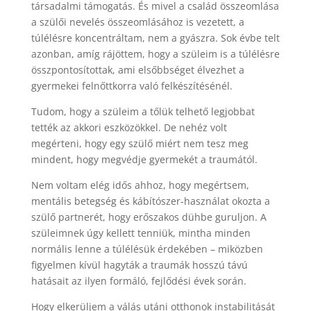
társadalmi támogatás. És mivel a család összeomlása
a szülői nevelés összeomlásához is vezetett, a
túlélésre koncentráltam, nem a gyászra. Sok évbe telt
azonban, amíg rájöttem, hogy a szüleim is a túlélésre
összpontosítottak, ami elsőbbséget élvezhet a
gyermekei felnőttkorra való felkészítésénél.
Tudom, hogy a szüleim a tőlük telhető legjobbat
tették az akkori eszközökkel. De nehéz volt
megérteni, hogy egy szülő miért nem tesz meg
mindent, hogy megvédje gyermekét a traumától.
Nem voltam elég idős ahhoz, hogy megértsem,
mentális betegség és kábítószer-használat okozta a
szülő partnerét, hogy erőszakos dühbe guruljon. A
szüleimnek úgy kellett tenniük, mintha minden
normális lenne a túlélésük érdekében – miközben
figyelmen kívül hagyták a traumák hosszú távú
hatásait az ilyen formáló, fejlődési évek során.
Hogy elkerüljem a válás utáni otthonok instabilitását