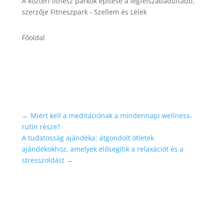
A köztéri fitnesz parkok építése a legfelszabadultabb,
szerzője
Fitneszpark - Szellem és Lélek
Főoldal
←
Miért kell a meditációnak a mindennapi wellness-
rutin része?
A tudatosság ajándéka: átgondolt ötletek
ajándékokhoz, amelyek elősegítik a relaxációt és a
stresszoldást
→