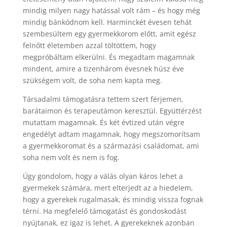
mindig milyen nagy hatással volt rám – és hogy még
mindig bánkódnom kell. Harminckét évesen tehát
szembesültem egy gyermekkorom előtt, amit egész
felnőtt életemben azzal töltöttem, hogy
megpróbáltam elkerülni. És megadtam magamnak
mindent, amire a tizenhárom évesnek húsz éve
szükségem volt, de soha nem kapta meg.
Társadalmi támogatásra tettem szert férjemen,
barátaimon és terapeutámon keresztül. Együttérzést
mutattam magamnak. És két évtized után végre
engedélyt adtam magamnak, hogy megszomorítsam
a gyermekkoromat és a származási családomat, ami
soha nem volt és nem is fog.
Úgy gondolom, hogy a válás olyan káros lehet a
gyermekek számára, mert elterjedt az a hiedelem,
hogy a gyerekek rugalmasak, és mindig vissza fognak
térni. Ha megfelelő támogatást és gondoskodást
nyújtanak, ez igaz is lehet. A gyerekeknek azonban