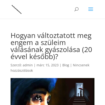
Hogyan változtatott meg
engem a szüleim
válásának gyászolása (20
évvel később)?
Szerző:
admin
|
márc 15, 2023
|
Blog
|
Nincsenek
hozzászólások