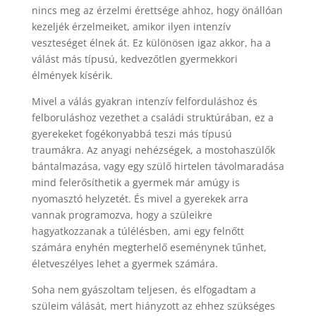
nincs meg az érzelmi érettsége ahhoz, hogy önállóan
kezeljék érzelmeiket, amikor ilyen intenzív
veszteséget élnek át. Ez különösen igaz akkor, ha a
válást más típusú, kedvezőtlen gyermekkori
élmények kísérik.
Mivel a válás gyakran intenzív felforduláshoz és
felboruláshoz vezethet a családi struktúrában, ez a
gyerekeket fogékonyabbá teszi más típusú
traumákra. Az anyagi nehézségek, a mostohaszülők
bántalmazása, vagy egy szülő hirtelen távolmaradása
mind felerősíthetik a gyermek már amúgy is
nyomasztó helyzetét. És mivel a gyerekek arra
vannak programozva, hogy a szüleikre
hagyatkozzanak a túlélésben, ami egy felnőtt
számára enyhén megterhelő eseménynek tűnhet,
életveszélyes lehet a gyermek számára.
Soha nem gyászoltam teljesen, és elfogadtam a
szüleim válását, mert hiányzott az ehhez szükséges