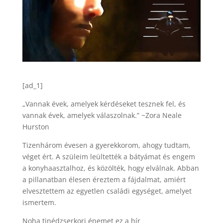
[ad_1]
„Vannak évek, amelyek kérdéseket tesznek fel, és
vannak évek, amelyek válaszolnak.” ~Zora Neale
Hurston
Tizenhárom évesen a gyerekkorom, ahogy tudtam,
véget ért. A szüleim leültették a bátyámat és engem
a konyhaasztalhoz, és közölték, hogy elválnak. Abban
a pillanatban élesen éreztem a fájdalmat, amiért
elvesztettem az egyetlen családi egységet, amelyet
ismertem.
Noha tinédzserkori énemet ez a hír