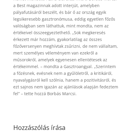
a Best magazinnak adott interjút, amelyben
pályafutásáról beszélt, és bár ő az ország egyik
legsikeresebb gasztronómusa, eddig egyetlen főzős
valóságban sem láthattuk, mint mondta, nem az
értékeivel összeegyeztethető. „Sok megkeresés
érkezett már hozzám, gyakorlatilag az összes
főzőversenyen meghívtak zsűrizni, de nem vállaltam,
mert személyes véleményem van ezekről a
műsorokról, amelyek egyenesen ellentétesek az
értékeimmel. – mondta a Gasztroangyal. „Szerintem
a főzésnek, evésnek nem a gyűlöletről, a kritikáról,
nyavalygásról kell szólnia, hanem a pozitivitásról, és
ezt sajnos nem igazán az ajánlások alapján fedeztem
fel” – tette hozzá Borbás Marcsi.
Hozzászólás írása