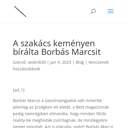
A szakács keményen
bírálta Borbás Marcsit
Szerző:
seolink30
|
jan 9, 2023
|
Blog
|
Nincsenek
hozzászólások
[ad_1]
Borbás Marcsi a Gasztroangyallal vált ismertté,
jelenleg az Şrségben éli életét, a Best magazinnak
pedig nemrégiben elmondta, hogy minden főzős
reality-be meghívták zsűritagnak, de mindegyikre
nemet mondott. Azt is elárulta, miért! Borbás Marcsi