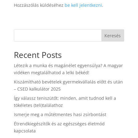
Hozzászólás küldéséhez
be kell jelentkezni
.
Keresés
Recent Posts
Létezik a munka és magánélet egyensúlya? A magyar
vidéken megtalálhatod a lelki békéd!
Kiszámítható bevételek gyermekvállalás előtt és után
– CSED kalkulátor 2025
Így válassz teniszütőt: minden, amit tudnod kell a
tökéletes (teli)találathoz
Ismerje meg a műtétmentes hasi zsírbontást
Étrendkiegészítők és az egészséges életmód
kapcsolata