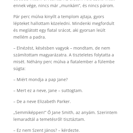
ennek vége, nincs már „munkám”, és nincs párom.
Pár perc múlva kinyílt a templom ajtaja, gyors
lépteket hallottam közeledni. Mindenki megfordult
és meglátott egy fiatal srácot, aki gyorsan leült
mellém a padra.
– Elnézést, késésben vagyok – mondtam, de nem
számítottam magyarázatra. A tiszteletes folytatta a
misét. Néhány perc múlva a fiatalember a fülembe
súgta:
– Miért mondja a pap Jane?
– Mert ez a neve, Jane – suttogtam.
– De a neve Elizabeth Parker.
„Semmiképpen!” Ő Jane Smith, az anyám. Szerintem
lemaradtál a temetésről! tisztáztam.
– Ez nem Szent János? – kérdezte.