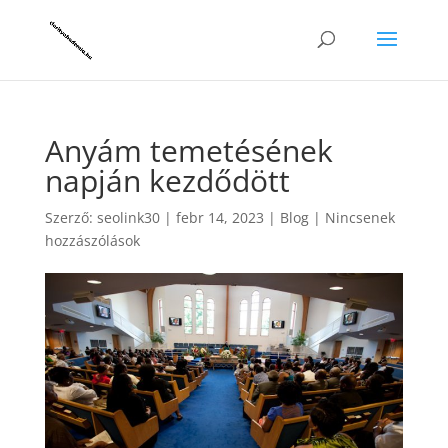
Anyám temetésének
napján kezdődött
Szerző:
seolink30
|
febr 14, 2023
|
Blog
|
Nincsenek
hozzászólások