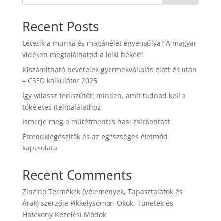
Recent Posts
Létezik a munka és magánélet egyensúlya? A magyar
vidéken megtalálhatod a lelki békéd!
Kiszámítható bevételek gyermekvállalás előtt és után
– CSED kalkulátor 2025
Így válassz teniszütőt: minden, amit tudnod kell a
tökéletes (teli)találathoz
Ismerje meg a műtétmentes hasi zsírbontást
Étrendkiegészítők és az egészséges életmód
kapcsolata
Recent Comments
Zinzino Termékek (Vélemények, Tapasztalatok és
Árak)
szerzője
Pikkelysömör: Okok, Tünetek és
Hatékony Kezelési Módok