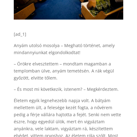
[ad_1]
Anyám utolsó mosolya – Megható történet, amely
mindannyiunkat elgondolkodtat!
– Örökre elvesztettem – mondtam magamban a
templomban ülve, anyám temetésén. A rák végül
győzött, elvitte tőlem.
– És most mi következik, istenem? – Megkérdeztem.
Életem egyik legnehezebb napja volt. A bátyám
mellettem ült, a felesége kezét fogta, a nővérem
pedig a férje vállára hajtotta a fejét. Senki nem vette
észre, hogy egyedül ülök, mert én vigyáztam
anyánkra, vele laktam, vigyáztam rá, készítettem
ebédet, vittem orvoshoz. Az életem róla szólt. Most