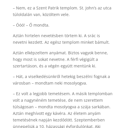
– Nem, ez a Szent Patrik templom. St. John’s az utca
túloldalán van, közöltem vele.
– Óóó! – Ő mondta.
Aztán hirtelen nevetésben törtem ki. A srác is
nevetni kezdett. Az egész templom minket bámult.
Aztán elképzeltem anyámat. Biztos vagyok benne,
hogy most is sokat nevetne. A férfi végigült a
szertartáson, és a végén együtt mentünk ki.
– Hát, a viselkedésünkről hetekig beszélni fognak a
városban – mondtam neki mosolyogva.
– Ez volt a legjobb temetésem. A másik templomban
volt a nagynéném temetése, de nem szerettem
túlságosan – mondta mosolyogva a szája sarkában.
Aztán meghívott egy kávéra. Az életem anyám
temetésének napján kezdődött. Szeptemberben
ünnepeljük a 10. házassági évfordulónkat. Aki