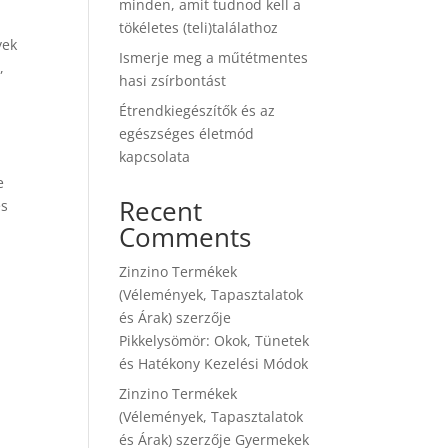
minden, amit tudnod kell a
g
tökéletes (teli)találathoz
yek
Ismerje meg a műtétmentes
,
hasi zsírbontást
Étrendkiegészítők és az
egészséges életmód
kapcsolata
e
Recent
és
Comments
Zinzino Termékek
(Vélemények, Tapasztalatok
és Árak)
szerzője
Pikkelysömör: Okok, Tünetek
és Hatékony Kezelési Módok
Zinzino Termékek
(Vélemények, Tapasztalatok
és Árak)
szerzője
Gyermekek