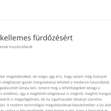
 a kellemes fürdőzésért
enek hozzászólások
ai megoldásokkal, de mégis úgy érzi, hogy valami még hiányzik
tti világítással igazán hangulatossá teheted a medence használatát,
választott lámpa kell, ismerd meg a lehetőségeket! Ahogy a
 estékhez, úgy a megfelelő világítással is meghitt, meghitt hangul
alról is megvilágítható, de ha izgalmasabb látványt szeretne
ldást. A modern technológiai megoldásoknak köszönhetően a víz alat
ár utólag is felszerelhetők. Amit fontos tudni, hogy a lámpákat és