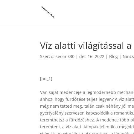
Víz alatti világítással
Szerző:
seolink30
|
dec 16, 2022
|
Blog
|
Nincs
[ad_1]
Van saját medencéje a legmodernebb mechanik
ahhoz, hogy fürdőzése teljes legyen? A víz ala
még nem tetted meg, talán csak néhány jól meg
gyertyafény szervesen kapcsolódik a romantikus
teremthetsz a fürdőzéshez. A medence több old
teremteni, a víz alatti lámpák jelentik a mego
világítás maximálisan biztonságos, a lámpák ak