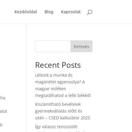
Kezdőoldal
Blog
Kapcsolat
Keresés
Recent Posts
Létezik a munka és
magánélet egyensúlya? A
magyar vidéken
megtalálhatod a lelki békéd!
 ha
Kiszámítható bevételek
gyermekvállalás előtt és
atot
után – CSED kalkulátor 2025
ti
Így válassz teniszütőt: