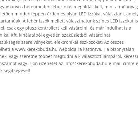
a hagyományos betonmedencéhez más megoldás kell, mint a műanya
t illetően mindenképpen érdemes olyan LED izzókat választani, amel
artamúak. A fehér izzók mellett választhatunk színes LED izzókat is
, csak egy plusz kontrollert kell vásárolni, és már indulhat is a
ai Kft. kínálatából egyetlen szaküzletből vásárolhat
zükséges szerelvényeket, elektronikai eszközöket! Az összes
lheti a www.kerexobuda.hu weboldalra kattintva. Ha bizonytalan
ek, vagy szeretne többet megtudni a kiválasztott lámpáról, keress
fonszámot vagy írjon üzenetet az info@kerexobuda.hu e-mail címre 
k segítségével!