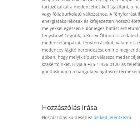
tartozékaikat a medencéhez kell igazítani, 
vagy fóliaburkolatú változathoz. A fényforrás
energiatakarékosak és kifejezetten hosszú élett
melyekkel egészen különleges hatást érhetünk el
fényshow! Cégünk, a Kerex-Óbuda Uszodatechnik
medencelámpákat, fényforrásokat, valamint a s
medencevilágító berendezést online megrende
abban, hogy melyik típust válassza medencéjén
szakértőinket. Hívja a +36-1-436-0120-as tele
gondoskodjon a hangulatvilágításról termékein
Hozzászólás írása
Hozzászólás küldéséhez
be kell jelentkezni
.