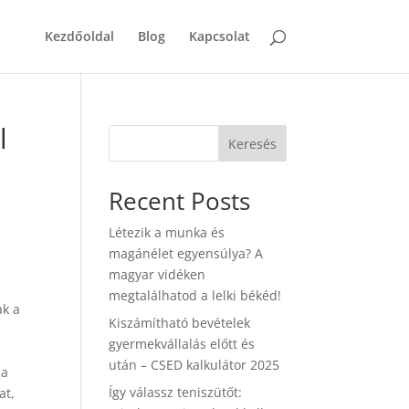
Kezdőoldal
Blog
Kapcsolat
l
Keresés
Recent Posts
Létezik a munka és
magánélet egyensúlya? A
magyar vidéken
megtalálhatod a lelki békéd!
ak a
Kiszámítható bevételek
gyermekvállalás előtt és
után – CSED kalkulátor 2025
ba
Így válassz teniszütőt:
at,