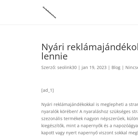
Nyári reklámajándékok
lennie
Szerző:
seolink30
|
jan 19, 2023
|
Blog
|
Nincs
[ad_1]
Nyári reklámajándékokkal is meglepheti a stra
nyaralók körében! A nyaraláshoz szükséges stra
szezonális termékek nagyon népszerűek, külön
kiegészítők, mint a napernyők és a napozóágya
kapott vagy nyert napernyő viszont sokkal meg