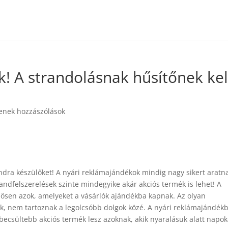
! A strandolásnak hűsítőnek kel
enek hozzászólások
ndra készülőket! A nyári reklámajándékok mindig nagy sikert aratn
ndfelszerelések szinte mindegyike akár akciós termék is lehet! A
ösen azok, amelyeket a vásárlók ajándékba kapnak. Az olyan
k, nem tartoznak a legolcsóbb dolgok közé. A nyári reklámajándék
becsültebb akciós termék lesz azoknak, akik nyaralásuk alatt napok