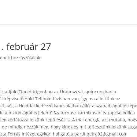
. február 27
enek hozzászólások
ek adjuk (Tihold trigonban az Uránusszal, quincunxban a
ét képviselő Hold Telihold fázisban van, így ma a lelkünk az
ít, sőt, a Holddal kedvező kapcsolatban álló, a szabadságot jelkép
 de a biztonságot is jelentő Szaturnusz karmikusan is kapcsolódik a
leg korlátozza lelkünk repülését is. A mai energia azt mutatja, hog
 de mindig nézzük meg, hogy kinek és mit terjesztünk lelkünk suga
szta Forrás Intézet egykori hallgatója pardi.petra02@gmail.com