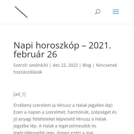
Napi horoszkóp – 2021.
február 26
Szerző:
seolink30
|
dec 22, 2022
|
Blog
|
Nincsenek
hozzászólások
[ad_1]
Érzékeny szerelem (a Vénusz a Halak jegyébe lép)
Ezen a napon a szerelmet, harmóniát, szépséget és
jó anyagi feltételeket képviselő Vénusz a Halak
jegyébe lép. A Halak a legérzelmesebb és
legérzékenyebb jegy, éppen ezért a mai