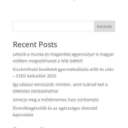
Keresés
Recent Posts
Létezik a munka és magánélet egyensúlya? A magyar
vidéken megtalálhatod a lelki békéd!
Kiszámítható bevételek gyermekvállalás előtt és után
– CSED kalkulátor 2025
Így válassz teniszütőt: minden, amit tudnod kell a
tökéletes (teli)találathoz
Ismerje meg a műtétmentes hasi zsírbontást
Étrendkiegészítők és az egészséges életmód
kapcsolata