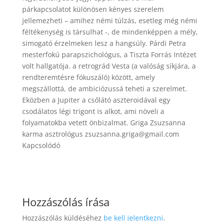
párkapcsolatot különösen kényes szerelem
jellemezheti – amihez némi túlzás, esetleg még némi
féltékenység is társulhat -, de mindenképpen a mély,
simogató érzelmeken lesz a hangsúly. Párdi Petra
mesterfokú parapszichológus, a Tiszta Forrás Intézet
volt hallgatója. a retrográd Vesta (a valóság síkjára, a
rendteremtésre fókuszáló) között, amely
megszállottá, de ambiciózussá teheti a szerelmet.
Eközben a Jupiter a csőlátó aszteroidával egy
csodálatos légi trigont is alkot, ami növeli a
folyamatokba vetett önbizalmat. Griga Zsuzsanna
karma asztrológus zsuzsanna.griga@gmail.com
Kapcsolódó
Hozzászólás írása
Hozzászólás küldéséhez
be kell jelentkezni
.