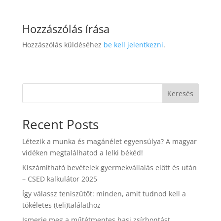
Hozzászólás írása
Hozzászólás küldéséhez
be kell jelentkezni
.
Keresés
Recent Posts
Létezik a munka és magánélet egyensúlya? A magyar
vidéken megtalálhatod a lelki békéd!
Kiszámítható bevételek gyermekvállalás előtt és után
– CSED kalkulátor 2025
Így válassz teniszütőt: minden, amit tudnod kell a
tökéletes (teli)találathoz
Ismerje meg a műtétmentes hasi zsírbontást