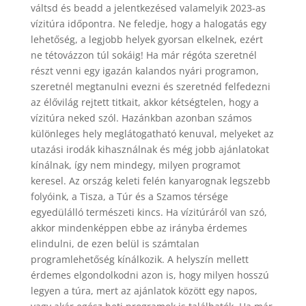
váltsd és beadd a jelentkezésed valamelyik 2023-as
vízitúra időpontra. Ne feledje, hogy a halogatás egy
lehetőség, a legjobb helyek gyorsan elkelnek, ezért
ne tétovázzon túl sokáig! Ha már régóta szeretnél
részt venni egy igazán kalandos nyári programon,
szeretnél megtanulni evezni és szeretnéd felfedezni
az élővilág rejtett titkait, akkor kétségtelen, hogy a
vízitúra neked szól. Hazánkban azonban számos
különleges hely meglátogatható kenuval, melyeket az
utazási irodák kihasználnak és még jobb ajánlatokat
kínálnak, így nem mindegy, milyen programot
keresel. Az ország keleti felén kanyarognak legszebb
folyóink, a Tisza, a Túr és a Szamos térsége
egyedülálló természeti kincs. Ha vízitúráról van szó,
akkor mindenképpen ebbe az irányba érdemes
elindulni, de ezen belül is számtalan
programlehetőség kínálkozik. A helyszín mellett
érdemes elgondolkodni azon is, hogy milyen hosszú
legyen a túra, mert az ajánlatok között egy napos,