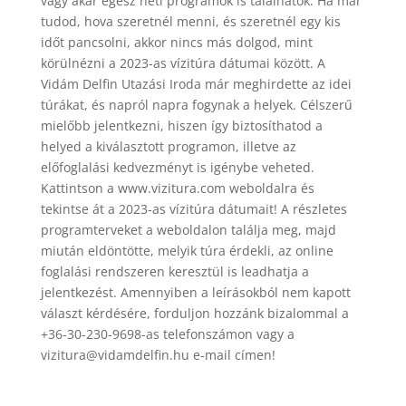
vagy akár egész heti programok is találhatók. Ha már
tudod, hova szeretnél menni, és szeretnél egy kis
időt pancsolni, akkor nincs más dolgod, mint
körülnézni a 2023-as vízitúra dátumai között. A
Vidám Delfin Utazási Iroda már meghirdette az idei
túrákat, és napról napra fogynak a helyek. Célszerű
mielőbb jelentkezni, hiszen így biztosíthatod a
helyed a kiválasztott programon, illetve az
előfoglalási kedvezményt is igénybe veheted.
Kattintson a www.vizitura.com weboldalra és
tekintse át a 2023-as vízitúra dátumait! A részletes
programterveket a weboldalon találja meg, majd
miután eldöntötte, melyik túra érdekli, az online
foglalási rendszeren keresztül is leadhatja a
jelentkezést. Amennyiben a leírásokból nem kapott
választ kérdésére, forduljon hozzánk bizalommal a
+36-30-230-9698-as telefonszámon vagy a
vizitura@vidamdelfin.hu e-mail címen!