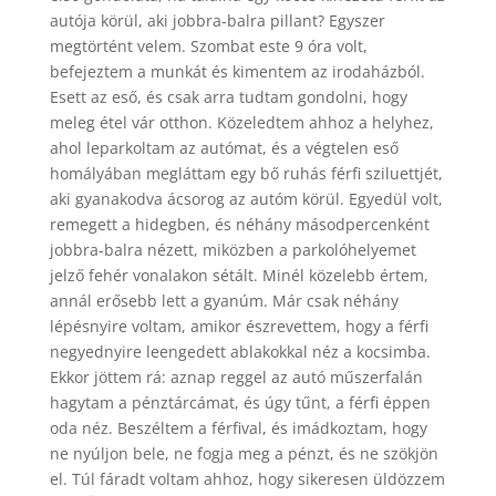
autója körül, aki jobbra-balra pillant? Egyszer
megtörtént velem. Szombat este 9 óra volt,
befejeztem a munkát és kimentem az irodaházból.
Esett az eső, és csak arra tudtam gondolni, hogy
meleg étel vár otthon. Közeledtem ahhoz a helyhez,
ahol leparkoltam az autómat, és a végtelen eső
homályában megláttam egy bő ruhás férfi sziluettjét,
aki gyanakodva ácsorog az autóm körül. Egyedül volt,
remegett a hidegben, és néhány másodpercenként
jobbra-balra nézett, miközben a parkolóhelyemet
jelző fehér vonalakon sétált. Minél közelebb értem,
annál erősebb lett a gyanúm. Már csak néhány
lépésnyire voltam, amikor észrevettem, hogy a férfi
negyednyire leengedett ablakokkal néz a kocsimba.
Ekkor jöttem rá: aznap reggel az autó műszerfalán
hagytam a pénztárcámat, és úgy tűnt, a férfi éppen
oda néz. Beszéltem a férfival, és imádkoztam, hogy
ne nyúljon bele, ne fogja meg a pénzt, és ne szökjön
el. Túl fáradt voltam ahhoz, hogy sikeresen üldözzem