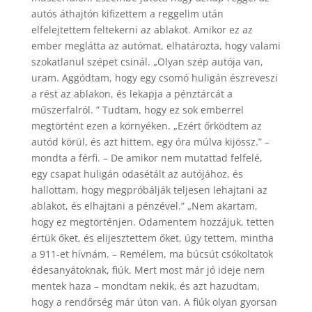
autós áthajtón kifizettem a reggelim után
elfelejtettem feltekerni az ablakot. Amikor ez az
ember meglátta az autómat, elhatározta, hogy valami
szokatlanul szépet csinál. „Olyan szép autója van,
uram. Aggódtam, hogy egy csomó huligán észreveszi
a rést az ablakon, és lekapja a pénztárcát a
műszerfalról. ” Tudtam, hogy ez sok emberrel
megtörtént ezen a környéken. „Ezért őrködtem az
autód körül, és azt hittem, egy óra múlva kijössz.” –
mondta a férfi. – De amikor nem mutattad felfelé,
egy csapat huligán odasétált az autójához, és
hallottam, hogy megpróbálják teljesen lehajtani az
ablakot, és elhajtani a pénzével.” „Nem akartam,
hogy ez megtörténjen. Odamentem hozzájuk, tetten
értük őket, és elijesztettem őket, úgy tettem, mintha
a 911-et hívnám. – Remélem, ma búcsút csókoltatok
édesanyátoknak, fiúk. Mert most már jó ideje nem
mentek haza – mondtam nekik, és azt hazudtam,
hogy a rendőrség már úton van. A fiúk olyan gyorsan