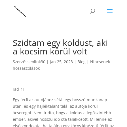
Szidtam egy koldust, aki
a kocsim körül volt
Szerző:
seolink30
|
jan 25, 2023
|
Blog
|
Nincsenek
hozzászólások
[ad_1]
Egy férfi az autójához sétál egy hosszú munkanap
után, és egy hajléktalant talál az autója körül
ácsorogni. Nem tudta, hogy a koldus a legőszintébb
ember, akivel hosszú idő óta találkozott. Mi lenne az
első gondolata, ha találna egy kócos kinézetű férfit az