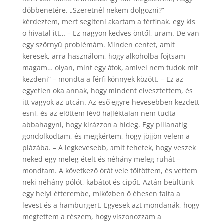
döbbenetére. „Szeretnél nekem dolgozni?”
kérdeztem, mert segíteni akartam a férfinak. egy kis
o hivatal itt… – Ez nagyon kedves öntől, uram. De van
egy szörnyű problémám. Minden centet, amit
keresek, arra használom, hogy alkoholba fojtsam
magam… olyan, mint egy átok, amivel nem tudok mit
kezdeni” – mondta a férfi könnyek között. – Ez az
egyetlen oka annak, hogy mindent elvesztettem, és
itt vagyok az utcán. Az eső egyre hevesebben kezdett
esni, és az előttem lévő hajléktalan nem tudta
abbahagyni, hogy kirázzon a hideg. Egy pillanatig
gondolkodtam, és megkértem, hogy jöjjön velem a
plázába. – A legkevesebb, amit tehetek, hogy veszek
neked egy meleg ételt és néhány meleg ruhát –
mondtam. A következő órát vele töltöttem, és vettem
neki néhány pólót, kabátot és cipőt. Aztán beültünk
egy helyi étterembe, miközben ő éhesen falta a
levest és a hamburgert. Egyesek azt mondanák, hogy
megtettem a részem, hogy viszonozzam a