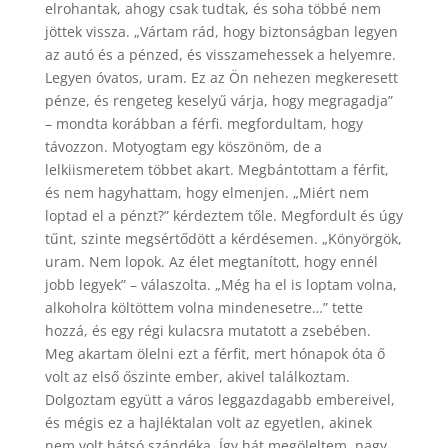
elrohantak, ahogy csak tudtak, és soha többé nem
jöttek vissza. „Vártam rád, hogy biztonságban legyen
az autó és a pénzed, és visszamehessek a helyemre.
Legyen óvatos, uram. Ez az Ön nehezen megkeresett
pénze, és rengeteg keselyű várja, hogy megragadja”
– mondta korábban a férfi. megfordultam, hogy
távozzon. Motyogtam egy köszönöm, de a
lelkiismeretem többet akart. Megbántottam a férfit,
és nem hagyhattam, hogy elmenjen. „Miért nem
loptad el a pénzt?” kérdeztem tőle. Megfordult és úgy
tűnt, szinte megsértődött a kérdésemen. „Könyörgök,
uram. Nem lopok. Az élet megtanított, hogy ennél
jobb legyek” – válaszolta. „Még ha el is loptam volna,
alkoholra költöttem volna mindenesetre…” tette
hozzá, és egy régi kulacsra mutatott a zsebében.
Meg akartam ölelni ezt a férfit, mert hónapok óta ő
volt az első őszinte ember, akivel találkoztam.
Dolgoztam együtt a város leggazdagabb embereivel,
és mégis ez a hajléktalan volt az egyetlen, akinek
nem volt hátsó szándéka. Így hát megöleltem, nagy