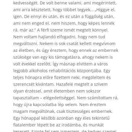
kedvességét. De volt benne valami, ami megérintett,
ami arra késztetett, hogy többet tegyek… „Higgye el,
igen. De ennyi év után, és ez után a függőség után,
ami nem enged el, nem hiszem, hogy képes lennék
rá. már az.” A férfi szeme ismét megtelt könnyel.
Nem voltam hajlandó elfogadni, hogy nem tud
megváltozni. Nekem is sok csatát kellett megvívnom
az életben, és úgy éreztem, hogy ennek az embernek
szüksége van egy kis támogatásra, ahogy nekem is
volt évekkel ezelőtt. Így másnap elvittem a város
legjobb alkoholos rehabilitációs központjába. Egy
teljes hónapra előre fizettem neki, megöleltem és
szerencsét kívántam. Hazafelé megtelt a szívem
olyan érzéssel, amit életemben nem sokszor
tapasztaltam – elégedettséggel. Nem számítottam rá,
hogy újra kapcsolatba lép velem. Nem éreztem
magam megváltónak, csak tisztességes embernek.
Egy hónappal később azonban egy éles tekintetű
fiatalember lépett be az irodámba, és munkát
keresett. Szinte fel sem ismertem, de kedves szemei ​​