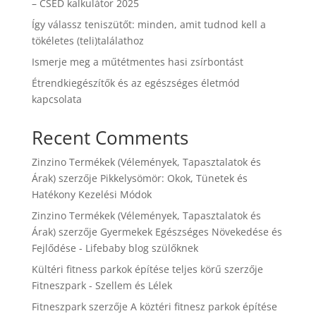
– CSED kalkulátor 2025
Így válassz teniszütőt: minden, amit tudnod kell a
tökéletes (teli)találathoz
Ismerje meg a műtétmentes hasi zsírbontást
Étrendkiegészítők és az egészséges életmód
kapcsolata
Recent Comments
Zinzino Termékek (Vélemények, Tapasztalatok és
Árak)
szerzője
Pikkelysömör: Okok, Tünetek és
Hatékony Kezelési Módok
Zinzino Termékek (Vélemények, Tapasztalatok és
Árak)
szerzője
Gyermekek Egészséges Növekedése és
Fejlődése - Lifebaby blog szülőknek
Kültéri fitness parkok építése teljes körű
szerzője
Fitneszpark - Szellem és Lélek
Fitneszpark
szerzője
A köztéri fitnesz parkok építése