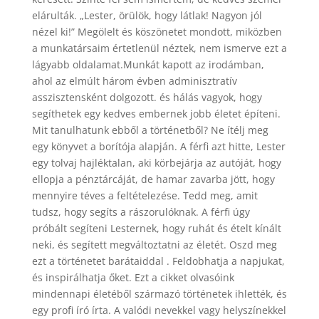
elárulták. „Lester, örülök, hogy látlak! Nagyon jól
nézel ki!” Megölelt és köszönetet mondott, miközben
a munkatársaim értetlenül néztek, nem ismerve ezt a
lágyabb oldalamat.Munkát kapott az irodámban,
ahol az elmúlt három évben adminisztratív
asszisztensként dolgozott. és hálás vagyok, hogy
segíthetek egy kedves embernek jobb életet építeni.
Mit tanulhatunk ebből a történetből? Ne ítélj meg
egy könyvet a borítója alapján. A férfi azt hitte, Lester
egy tolvaj hajléktalan, aki körbejárja az autóját, hogy
ellopja a pénztárcáját, de hamar zavarba jött, hogy
mennyire téves a feltételezése. Tedd meg, amit
tudsz, hogy segíts a rászorulóknak. A férfi úgy
próbált segíteni Lesternek, hogy ruhát és ételt kínált
neki, és segített megváltoztatni az életét. Oszd meg
ezt a történetet barátaiddal . Feldobhatja a napjukat,
és inspirálhatja őket. Ezt a cikket olvasóink
mindennapi életéből származó történetek ihlették, és
egy profi író írta. A valódi nevekkel vagy helyszínekkel