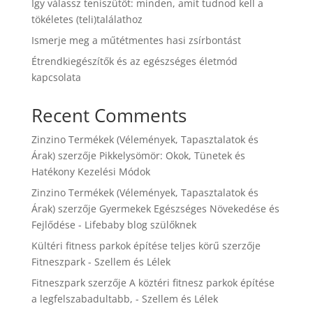
Így válassz teniszütőt: minden, amit tudnod kell a
tökéletes (teli)találathoz
Ismerje meg a műtétmentes hasi zsírbontást
Étrendkiegészítők és az egészséges életmód
kapcsolata
Recent Comments
Zinzino Termékek (Vélemények, Tapasztalatok és
Árak)
szerzője
Pikkelysömör: Okok, Tünetek és
Hatékony Kezelési Módok
Zinzino Termékek (Vélemények, Tapasztalatok és
Árak)
szerzője
Gyermekek Egészséges Növekedése és
Fejlődése - Lifebaby blog szülőknek
Kültéri fitness parkok építése teljes körű
szerzője
Fitneszpark - Szellem és Lélek
Fitneszpark
szerzője
A köztéri fitnesz parkok építése
a legfelszabadultabb, - Szellem és Lélek