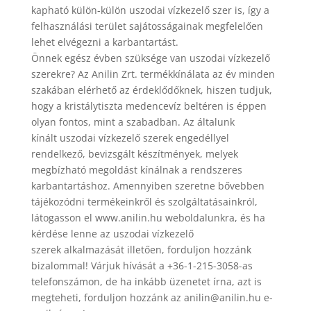
kapható külön-külön uszodai vízkezelő szer is, így a
felhasználási terület sajátosságainak megfelelően
lehet elvégezni a karbantartást.
Önnek egész évben szüksége van uszodai vízkezelő
szerekre? Az Anilin Zrt. termékkínálata az év minden
szakában elérhető az érdeklődőknek, hiszen tudjuk,
hogy a kristálytiszta medencevíz beltéren is éppen
olyan fontos, mint a szabadban. Az általunk
kínált uszodai vízkezelő szerek engedéllyel
rendelkező, bevizsgált készítmények, melyek
megbízható megoldást kínálnak a rendszeres
karbantartáshoz. Amennyiben szeretne bővebben
tájékozódni termékeinkről és szolgáltatásainkról,
látogasson el www.anilin.hu weboldalunkra, és ha
kérdése lenne az uszodai vízkezelő
szerek alkalmazását illetően, forduljon hozzánk
bizalommal! Várjuk hívását a +36-1-215-3058-as
telefonszámon, de ha inkább üzenetet írna, azt is
megteheti, forduljon hozzánk az anilin@anilin.hu e-