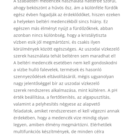
A szabadtéri medencék használata háttérbe szorul,
ahogy beköszönt a hűvös ősz, ám a különféle fürdők
egész évben fogadják az érdeklődőket, hiszen ezeken
a helyeken beltéri medencékből sincs hiány. Ez
egészen más élményt nyújt a fürdőzőknek, abban
azonban nincs különbség, hogy a kristálytiszta
vízben esik jól megmártózni, és csakis ilyen
körülmények között egészséges. Az uszodai vízkezelő
szerek használata tehát beltéren sem maradhat el!
A beltéri medencék esetében nem kell gondoskodni
a vízbe hulló falevelek, termések és hasonló
szennyeződések eltávolításáról, mégis ugyanolyan
nagy jelentőséggel bír az uszodai vízkezelő
szerek rendszeres alkalmazása, mint kültéren. A pH
érték beállítása, a fertőtlenítés, az algapusztítás,
valamint a pelyhesítés négyese az alapvető
feladatok, amiket rendszeresen el kell végezni annak
érdekében, hogy a medencék vize mindig olyan
legyen, amiben élmény megmártózni. Elérhetőek
multifunkciós készítmények, de minden célra