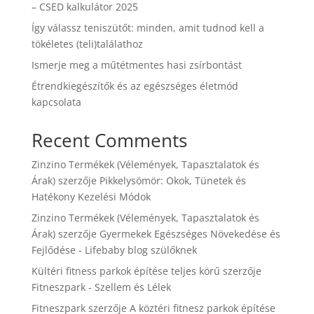
– CSED kalkulátor 2025
Így válassz teniszütőt: minden, amit tudnod kell a
tökéletes (teli)találathoz
Ismerje meg a műtétmentes hasi zsírbontást
Étrendkiegészítők és az egészséges életmód
kapcsolata
Recent Comments
Zinzino Termékek (Vélemények, Tapasztalatok és
Árak)
szerzője
Pikkelysömör: Okok, Tünetek és
Hatékony Kezelési Módok
Zinzino Termékek (Vélemények, Tapasztalatok és
Árak)
szerzője
Gyermekek Egészséges Növekedése és
Fejlődése - Lifebaby blog szülőknek
Kültéri fitness parkok építése teljes körű
szerzője
Fitneszpark - Szellem és Lélek
Fitneszpark
szerzője
A köztéri fitnesz parkok építése