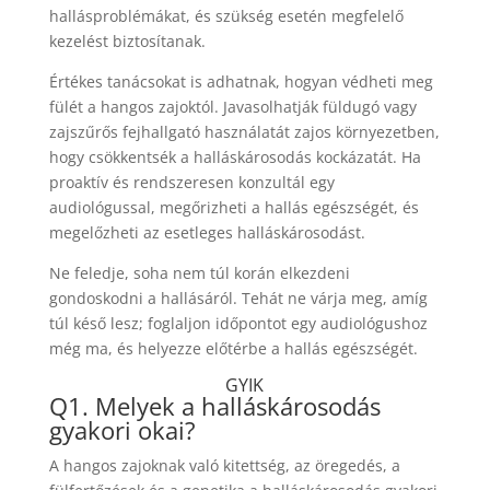
hallásproblémákat, és szükség esetén megfelelő
kezelést biztosítanak.
Értékes tanácsokat is adhatnak, hogyan védheti meg
fülét a hangos zajoktól. Javasolhatják füldugó vagy
zajszűrős fejhallgató használatát zajos környezetben,
hogy csökkentsék a halláskárosodás kockázatát. Ha
proaktív és rendszeresen konzultál egy
audiológussal, megőrizheti a hallás egészségét, és
megelőzheti az esetleges halláskárosodást.
Ne feledje, soha nem túl korán elkezdeni
gondoskodni a hallásáról. Tehát ne várja meg, amíg
túl késő lesz; foglaljon időpontot egy audiológushoz
még ma, és helyezze előtérbe a hallás egészségét.
GYIK
Q1. Melyek a halláskárosodás
gyakori okai?
A hangos zajoknak való kitettség, az öregedés, a