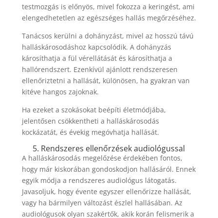
testmozgás is előnyös, mivel fokozza a keringést, ami
elengedhetetlen az egészséges hallás megőrzéséhez.
Tanácsos kerülni a dohányzást, mivel az hosszú távú
halláskárosodáshoz kapcsolódik. A dohányzás
károsíthatja a fül vérellátását és károsíthatja a
hallórendszert. Ezenkívül ajánlott rendszeresen
ellenőriztetni a hallását, különösen, ha gyakran van
kitéve hangos zajoknak.
Ha ezeket a szokásokat beépíti életmódjába,
jelentősen csökkentheti a halláskárosodás
kockázatát, és évekig megóvhatja hallását.
5. Rendszeres ellenőrzések audiológussal
A halláskárosodás megelőzése érdekében fontos,
hogy már kiskorában gondoskodjon hallásáról. Ennek
egyik módja a rendszeres audiológus látogatás.
Javasoljuk, hogy évente egyszer ellenőrizze hallását,
vagy ha bármilyen változást észlel hallásában. Az
audiológusok olyan szakértők, akik korán felismerik a