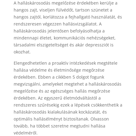
A halláskárosodás megelőzése érdekében kerülje a
hangos zajt, viseljen fülvédőt, tartson szünetet a
hangos zajtól, korlátozza a fejhallgató használatát, és
rendszeresen végezzen hallásvizsgálatot. A
halláskárosodás jelentősen befolyásolhatja a
mindennapi életet, kommunikációs nehézségeket,
társadalmi elszigeteltséget és akár depressziót is
okozhat.
Elengedhetetlen a proaktív intézkedések megtétele
hallása védelme és életminősége megőrzése
érdekében. Ebben a cikkben 5 dolgot fogunk
megvizsgálni, amelyeket megtehet a halláskárosodás
megelőzése és az egészséges hallás megőrzése
érdekében. Az egyszerű életmódváltástól a
rendszeres szűrésekig ezek a lépések csökkenthetik a
halláskárosodás kialakulásának kockázatát, és
optimális hallásélményt biztosítanak. Olvasson
tovább, ha többet szeretne megtudni hallása
védelméről.