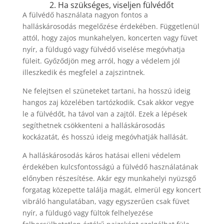
2. Ha szükséges, viseljen fülvédőt
A fülvédő használata nagyon fontos a
halláskárosodás megelőzése érdekében. Függetlenül
attól, hogy zajos munkahelyen, koncerten vagy füvet
nyír, a füldugó vagy fülvédő viselése megóvhatja
füleit. Győződjön meg arról, hogy a védelem jól
illeszkedik és megfelel a zajszintnek.
Ne felejtsen el szüneteket tartani, ha hosszú ideig
hangos zaj közelében tartózkodik. Csak akkor vegye
le a fülvédőt, ha távol van a zajtól. Ezek a lépések
segíthetnek csökkenteni a halláskárosodás
kockázatát, és hosszú ideig megóvhatják hallását.
A halláskárosodás káros hatásai elleni védelem
érdekében kulcsfontosságú a fülvédő használatának
előnyben részesítése. Akár egy munkahelyi nyüzsgő
forgatag közepette találja magát, elmerül egy koncert
vibráló hangulatában, vagy egyszerűen csak füvet
nyír, a füldugó vagy fültok felhelyezése