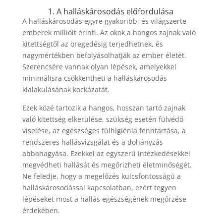
1. A halláskárosodás előfordulása
A halláskárosodás egyre gyakoribb, és világszerte
emberek millióit érinti. Az okok a hangos zajnak való
kitettségtől az öregedésig terjedhetnek, és
nagymértékben befolyásolhatják az ember életét.
Szerencsére vannak olyan lépések, amelyekkel
minimálisra csökkentheti a halláskárosodás
kialakulásának kockázatát.
Ezek közé tartozik a hangos, hosszan tartó zajnak
való kitettség elkerülése, szükség esetén fülvédő
viselése, az egészséges fülhigiénia fenntartása, a
rendszeres hallásvizsgálat és a dohányzás
abbahagyása. Ezekkel az egyszerű intézkedésekkel
megvédheti hallását és megőrizheti életminőségét.
Ne feledje, hogy a megelőzés kulcsfontosságú a
halláskárosodással kapcsolatban, ezért tegyen
lépéseket most a hallás egészségének megőrzése
érdekében.