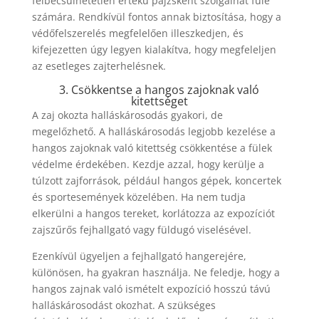
felbecsülhetetlen értékű pajzsként szolgálhat füle
számára. Rendkívül fontos annak biztosítása, hogy a
védőfelszerelés megfelelően illeszkedjen, és
kifejezetten úgy legyen kialakítva, hogy megfeleljen
az esetleges zajterhelésnek.
3. Csökkentse a hangos zajoknak való
kitettséget
A zaj okozta halláskárosodás gyakori, de
megelőzhető. A halláskárosodás legjobb kezelése a
hangos zajoknak való kitettség csökkentése a fülek
védelme érdekében. Kezdje azzal, hogy kerülje a
túlzott zajforrások, például hangos gépek, koncertek
és sportesemények közelében. Ha nem tudja
elkerülni a hangos tereket, korlátozza az expozíciót
zajszűrős fejhallgató vagy füldugó viselésével.
Ezenkívül ügyeljen a fejhallgató hangerejére,
különösen, ha gyakran használja. Ne feledje, hogy a
hangos zajnak való ismételt expozíció hosszú távú
halláskárosodást okozhat. A szükséges