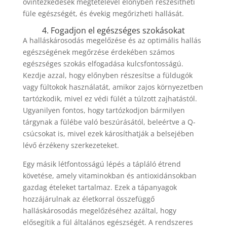
óvintézkedések megtételével előnyben részesítheti
füle egészségét, és évekig megőrizheti hallását.
4. Fogadjon el egészséges szokásokat
A halláskárosodás megelőzése és az optimális hallás
egészségének megőrzése érdekében számos
egészséges szokás elfogadása kulcsfontosságú.
Kezdje azzal, hogy előnyben részesítse a füldugók
vagy fültokok használatát, amikor zajos környezetben
tartózkodik, mivel ez védi fülét a túlzott zajhatástól.
Ugyanilyen fontos, hogy tartózkodjon bármilyen
tárgynak a fülébe való beszúrásától, beleértve a Q-
csúcsokat is, mivel ezek károsíthatják a belsejében
lévő érzékeny szerkezeteket.
Egy másik létfontosságú lépés a tápláló étrend
követése, amely vitaminokban és antioxidánsokban
gazdag ételeket tartalmaz. Ezek a tápanyagok
hozzájárulnak az életkorral összefüggő
halláskárosodás megelőzéséhez azáltal, hogy
elősegítik a fül általános egészségét. A rendszeres