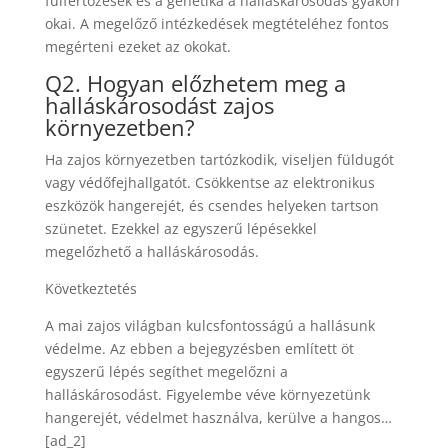
fülfertőzések és a genetika a halláskárosodás gyakori
okai. A megelőző intézkedések megtételéhez fontos
megérteni ezeket az okokat.
Q2. Hogyan előzhetem meg a
halláskárosodást zajos
környezetben?
Ha zajos környezetben tartózkodik, viseljen füldugót
vagy védőfejhallgatót. Csökkentse az elektronikus
eszközök hangerejét, és csendes helyeken tartson
szünetet. Ezekkel az egyszerű lépésekkel
megelőzhető a halláskárosodás.
Következtetés
A mai zajos világban kulcsfontosságú a hallásunk
védelme. Az ebben a bejegyzésben említett öt
egyszerű lépés segíthet megelőzni a
halláskárosodást. Figyelembe véve környezetünk
hangerejét, védelmet használva, kerülve a hangos…
[ad_2]