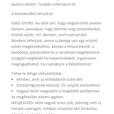
építhet edzést. További információ itt:
A következőkre térünk ki:
IGAZI GYORS: Ha attól tart, hogy megsérülhet emelés
közben, javasoljuk, hogy tekintse meg útmutatónkat:
Erősítő edzés 101: Minden, amit tudnod kell.
Mindent lefedünk, amire szüksége van egy erősítő
edzés megkezdéséhez, kezdve a felszereléstől, a
kezdősúly ajánlásoktól és a sérülések megelőzésére
szolgáló megfelelő formatechnikáktól. Ingyenesen
megragadhatod, ha csatlakozol a Rebellionhoz!
Töltse le átfogó útmutatónkat
Minden, amit az erősödésről tudni kell.
Edzésprogramok testsúly- ÉS súlyzós edzésekhez.
Hogyan lehet megtalálni a megfelelő edzőtermet
és megfelelően edzeni egyben.
MEGJEGYZÉS: Nem vagyok orvos (sőt, jelenleg nem is
hordok nadrágot). Valóban orvoshoz kell fordulnia