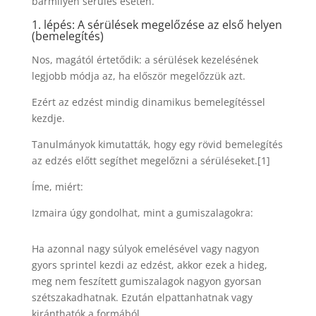
bármilyen sérülés esetén.
1. lépés: A sérülések megelőzése az első helyen
(bemelegítés)
Nos, magától értetődik: a sérülések kezelésének
legjobb módja az, ha először megelőzzük azt.
Ezért az edzést mindig dinamikus bemelegítéssel
kezdje.
Tanulmányok kimutatták, hogy egy rövid bemelegítés
az edzés előtt segíthet megelőzni a sérüléseket.[1]
Íme, miért:
Izmaira úgy gondolhat, mint a gumiszalagokra:
Ha azonnal nagy súlyok emelésével vagy nagyon
gyors sprintel kezdi az edzést, akkor ezek a hideg,
meg nem feszített gumiszalagok nagyon gyorsan
szétszakadhatnak. Ezután elpattanhatnak vagy
kiránthatók a formából.