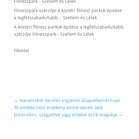
Fitneszpark - Szellem és Lélek
Fitneszpark
szerzője
A köztéri fitnesz parkok építése
a legfelszabadultabb, - Szellem és Lélek
A köztéri fitnesz parkok építése a legfelszabadultabb,
szerzője
Fitneszpark - Szellem és Lélek
Főoldal
←
Narancsbőr kezelés ingyenes állapotfelméréssel
30 emlékeztető érzékeny embereknek, akik
kimerülten, szégyellve vagy elítélve érzik magukat
→