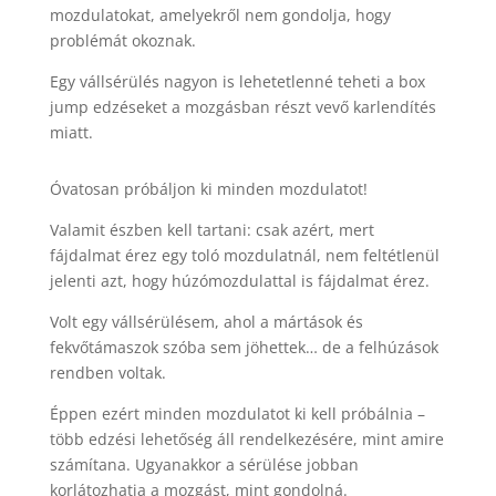
mozdulatokat, amelyekről nem gondolja, hogy
problémát okoznak.
Egy vállsérülés nagyon is lehetetlenné teheti a box
jump edzéseket a mozgásban részt vevő karlendítés
miatt.
Óvatosan próbáljon ki minden mozdulatot!
Valamit észben kell tartani: csak azért, mert
fájdalmat érez egy toló mozdulatnál, nem feltétlenül
jelenti azt, hogy húzómozdulattal is fájdalmat érez.
Volt egy vállsérülésem, ahol a mártások és
fekvőtámaszok szóba sem jöhettek… de a felhúzások
rendben voltak.
Éppen ezért minden mozdulatot ki kell próbálnia –
több edzési lehetőség áll rendelkezésére, mint amire
számítana. Ugyanakkor a sérülése jobban
korlátozhatja a mozgást, mint gondolná.