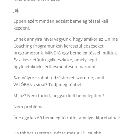
Jaj.
Éppen ezért minden edzést bemelegítéssel kell
kezdeni.
Ennek annyira hívei vagyunk, hogy amikor az Online
Coaching Programunkon keresztül edzéseket
programozunk, MINDIG egy bemelegítéssel indítjuk.
Ez a készletünk egyik eszköze, amely segít
ügyfeleinknek sérülésmentesen maradni.
Személyre szabott edzéstervet szeretne, amit
VALÓBAN csinál? Tudj meg többet:
Mi az? Nem tudod, hogyan kell bemelegíteni?
Nem probléma.
Íme egy kezdő bemelegítő rutin, amelyet kipróbálhat:
Ha többet szeretne, nézze meg a 15 legjobb