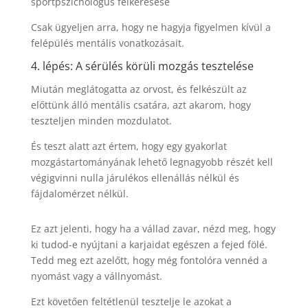
sportpszichológus felkeresése
Csak ügyeljen arra, hogy ne hagyja figyelmen kívül a
felépülés mentális vonatkozásait.
4. lépés: A sérülés körüli mozgás tesztelése
Miután meglátogatta az orvost, és felkészült az
előttünk álló mentális csatára, azt akarom, hogy
teszteljen minden mozdulatot.
És teszt alatt azt értem, hogy egy gyakorlat
mozgástartományának lehető legnagyobb részét kell
végigvinni nulla járulékos ellenállás nélkül és
fájdalomérzet nélkül.
Ez azt jelenti, hogy ha a vállad zavar, nézd meg, hogy
ki tudod-e nyújtani a karjaidat egészen a fejed fölé.
Tedd meg ezt azelőtt, hogy még fontolóra vennéd a
nyomást vagy a vállnyomást.
Ezt követően feltétlenül tesztelje le azokat a