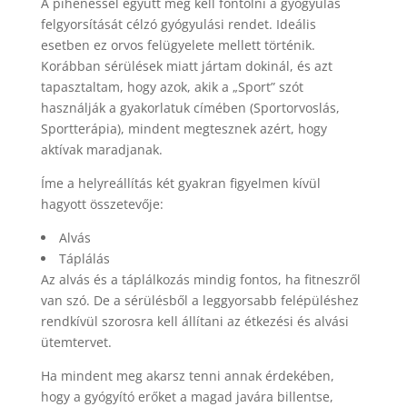
A pihenéssel együtt meg kell fontolni a gyógyulás
felgyorsítását célzó gyógyulási rendet. Ideális
esetben ez orvos felügyelete mellett történik.
Korábban sérülések miatt jártam dokinál, és azt
tapasztaltam, hogy azok, akik a „Sport” szót
használják a gyakorlatuk címében (Sportorvoslás,
Sportterápia), mindent megtesznek azért, hogy
aktívak maradjanak.
Íme a helyreállítás két gyakran figyelmen kívül
hagyott összetevője:
Alvás
Táplálás
Az alvás és a táplálkozás mindig fontos, ha fitneszről
van szó. De a sérülésből a leggyorsabb felépüléshez
rendkívül szorosra kell állítani az étkezési és alvási
ütemtervet.
Ha mindent meg akarsz tenni annak érdekében,
hogy a gyógyító erőket a magad javára billentse,