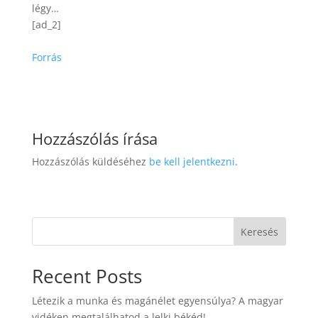
légy…
[ad_2]
Forrás
Hozzászólás írása
Hozzászólás küldéséhez
be kell jelentkezni
.
Keresés
Recent Posts
Létezik a munka és magánélet egyensúlya? A magyar
vidéken megtalálhatod a lelki békéd!