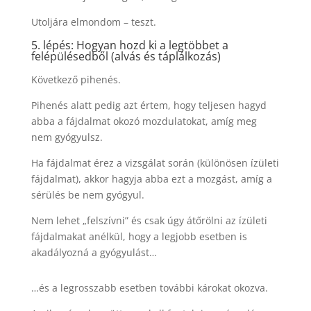
Utoljára elmondom – teszt.
5. lépés: Hogyan hozd ki a legtöbbet a
felépülésedből (alvás és táplálkozás)
Következő pihenés.
Pihenés alatt pedig azt értem, hogy teljesen hagyd
abba a fájdalmat okozó mozdulatokat, amíg meg
nem gyógyulsz.
Ha fájdalmat érez a vizsgálat során (különösen ízületi
fájdalmat), akkor hagyja abba ezt a mozgást, amíg a
sérülés be nem gyógyul.
Nem lehet „felszívni” és csak úgy átőrölni az ízületi
fájdalmakat anélkül, hogy a legjobb esetben is
akadályozná a gyógyulást…
…és a legrosszabb esetben további károkat okozva.