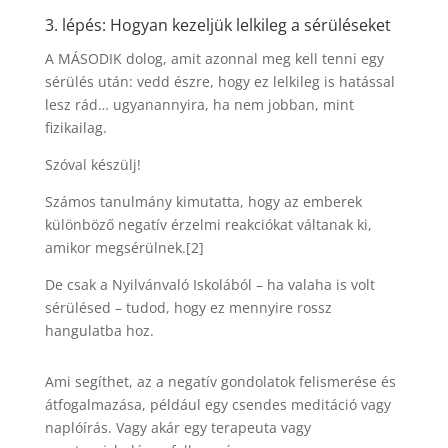
3. lépés: Hogyan kezeljük lelkileg a sérüléseket
A MÁSODIK dolog, amit azonnal meg kell tenni egy
sérülés után: vedd észre, hogy ez lelkileg is hatással
lesz rád… ugyanannyira, ha nem jobban, mint
fizikailag.
Szóval készülj!
Számos tanulmány kimutatta, hogy az emberek
különböző negatív érzelmi reakciókat váltanak ki,
amikor megsérülnek.[2]
De csak a Nyilvánvaló Iskolából – ha valaha is volt
sérülésed – tudod, hogy ez mennyire rossz
hangulatba hoz.
Ami segíthet, az a negatív gondolatok felismerése és
átfogalmazása, például egy csendes meditáció vagy
naplóírás. Vagy akár egy terapeuta vagy