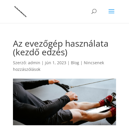
Az evezőgép használata
(kezdő edzés)
Szerző:
admin
|
jún 1, 2023
|
Blog
|
Nincsenek
hozzászólások