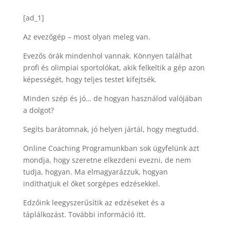
[ad_1]
Az evezőgép – most olyan meleg van.
Evezős órák mindenhol vannak. Könnyen találhat
profi és olimpiai sportolókat, akik felkeltik a gép azon
képességét, hogy teljes testet kifejtsék.
Minden szép és jó… de hogyan használod valójában
a dolgot?
Segíts barátomnak, jó helyen jártál, hogy megtudd.
Online Coaching Programunkban sok ügyfelünk azt
mondja, hogy szeretne elkezdeni evezni, de nem
tudja, hogyan. Ma elmagyarázzuk, hogyan
indíthatjuk el őket sorgépes edzésekkel.
Edzőink leegyszerűsítik az edzéseket és a
táplálkozást. További információ itt.