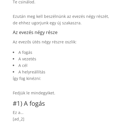
Te csinálod.
Ezután meg kell beszélnünk az evezés négy részét,
de ehhez ugorjunk egy új szakaszra.
Az evezés négy része
Az evezős ütés négy részre oszlik:
A fogás
A vezetés
A cél
A helyreállítás
Így fog kinézni:
Fedjük le mindegyiket.
#1) A fogás
Ez a…
[ad_2]