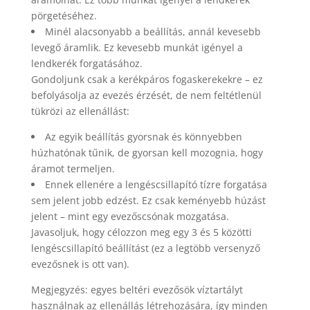
pörgetéséhez.
Minél alacsonyabb a beállítás, annál kevesebb
levegő áramlik. Ez kevesebb munkát igényel a
lendkerék forgatásához.
Gondoljunk csak a kerékpáros fogaskerekekre – ez
befolyásolja az evezés érzését, de nem feltétlenül
tükrözi az ellenállást:
Az egyik beállítás gyorsnak és könnyebben
húzhatónak tűnik, de gyorsan kell mozognia, hogy
áramot termeljen.
Ennek ellenére a lengéscsillapító tízre forgatása
sem jelent jobb edzést. Ez csak keményebb húzást
jelent – ​​mint egy evezőscsónak mozgatása.
Javasoljuk, hogy célozzon meg egy 3 és 5 közötti
lengéscsillapító beállítást (ez a legtöbb versenyző
evezősnek is ott van).
Megjegyzés: egyes beltéri evezősök víztartályt
használnak az ellenállás létrehozására, így minden