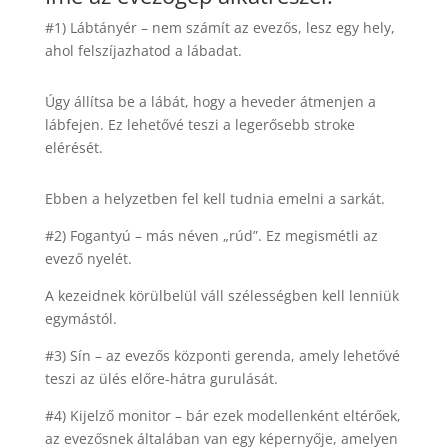
#1) Lábtányér – nem számít az evezős, lesz egy hely,
ahol felszíjazhatod a lábadat.
Úgy állítsa be a lábát, hogy a heveder átmenjen a
lábfejen. Ez lehetővé teszi a legerősebb stroke
elérését.
Ebben a helyzetben fel kell tudnia emelni a sarkát.
#2) Fogantyú – más néven „rúd”. Ez megismétli az
evező nyelét.
A kezeidnek körülbelül váll szélességben kell lenniük
egymástól.
#3) Sín – az evezős központi gerenda, amely lehetővé
teszi az ülés előre-hátra gurulását.
#4) Kijelző monitor – bár ezek modellenként eltérőek,
az evezősnek általában van egy képernyője, amelyen