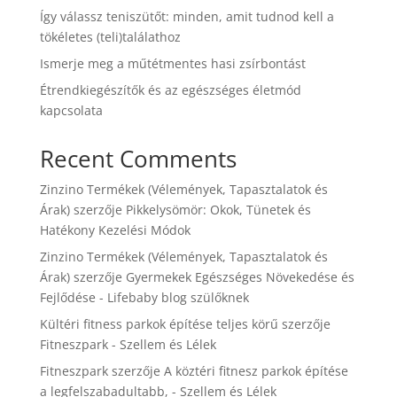
Így válassz teniszütőt: minden, amit tudnod kell a
tökéletes (teli)találathoz
Ismerje meg a műtétmentes hasi zsírbontást
Étrendkiegészítők és az egészséges életmód
kapcsolata
Recent Comments
Zinzino Termékek (Vélemények, Tapasztalatok és
Árak)
szerzője
Pikkelysömör: Okok, Tünetek és
Hatékony Kezelési Módok
Zinzino Termékek (Vélemények, Tapasztalatok és
Árak)
szerzője
Gyermekek Egészséges Növekedése és
Fejlődése - Lifebaby blog szülőknek
Kültéri fitness parkok építése teljes körű
szerzője
Fitneszpark - Szellem és Lélek
Fitneszpark
szerzője
A köztéri fitnesz parkok építése
a legfelszabadultabb, - Szellem és Lélek