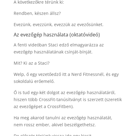
A következőkre térünk ki:
Rendben, készen állsz?
Evezünk, evezzünk, evezzük az evezősünket.
Az evezőgép használata (oktatóvideó)
A fenti videóban Staci edző elmagyarázza az
evezőgép használatának csínját-bínját.
Mit? Ki az a Staci?
Welp, ő egy vezetőedző itt a Nerd Fitnessnél, és egy
sokoldalú erőemelő.
Ő is tud egy-két dolgot az evezőgép használatáról,
hiszen több CrossFit-tanúsítványt is szerzett (szeretik
az evezőgépet a CrossFitben).
Ha meg akarod tanulni az evezőgép használatát,
nem rossz ember, akivel beszélgethetsz.
De először térjünk vissza ide egy kicsit…