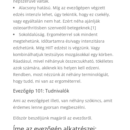
népszerűvé váltak.
Alacsony hatású. Míg az evezőgépen végzett
edzés intenzív lehet, úgy tekintik, hogy ez csekély,
vagy egyáltalán nem hat. Ezért néha ajánlják
osteoarthritisben szenvedő betegeknek.[1]
Sokoldalúság. Ergométerrel sok mindent
megtehetünk. Időtartamra és/vagy intenzitásra
edzhetünk. Még HIIT edzést is végzünk. Vagy
kombinálhatjuk testsúlyos mozgásokkal egy körben.
Ráadásul, mivel néhányuk összecsukható, tökéletes
azok számára, akiknek kis helyen kell edzeni.
Rendben, most nézzünk át néhány terminológiát,
hogy tudd, mi van az ergométerrel.
Evezőgép 101: Tudnivalók
Ami az evezőgépet illeti, van néhány szókincs, amit
érdemes lenne gyorsan megbeszélni.
Először beszéljünk magáról az evezősről.
Íme az evezőgép alkatrészei: