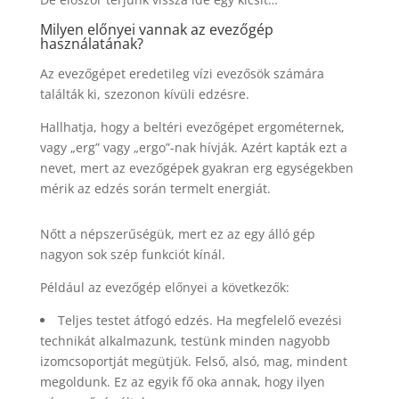
Milyen előnyei vannak az evezőgép
használatának?
Az evezőgépet eredetileg vízi evezősök számára
találták ki, szezonon kívüli edzésre.
Hallhatja, hogy a beltéri evezőgépet ergométernek,
vagy „erg” vagy „ergo”-nak hívják. Azért kapták ezt a
nevet, mert az evezőgépek gyakran erg egységekben
mérik az edzés során termelt energiát.
Nőtt a népszerűségük, mert ez az egy álló gép
nagyon sok szép funkciót kínál.
Például az evezőgép előnyei a következők:
Teljes testet átfogó edzés. Ha megfelelő evezési
technikát alkalmazunk, testünk minden nagyobb
izomcsoportját megütjük. Felső, alsó, mag, mindent
megoldunk. Ez az egyik fő oka annak, hogy ilyen