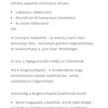
néhány alapvető információ látható:
Löket/perc (löketszám)
Részidő (erről hamarosan bővebben)
Az edzés időtartama
Stb.
A Concept2 modellnél – az evezős Coach Staci
bemutatja fent – ​​bármelyik gombot megnyomhatja,
és kiválaszthatja a „Just Row” lehetőséget.
Ez lesz a legegyszerűbb módja az indulásnak.
#5) A lengéscsillapító – A lendkerékház (vagy
ventilátorház) oldalán található kar, amely
szabályozza a légáramlást.
Különbség a lengéscsillapító beállítások között:
Minél magasabb a beállítás, annál több levegő
áramolhat. Ez több munkát igényel a lendkerék