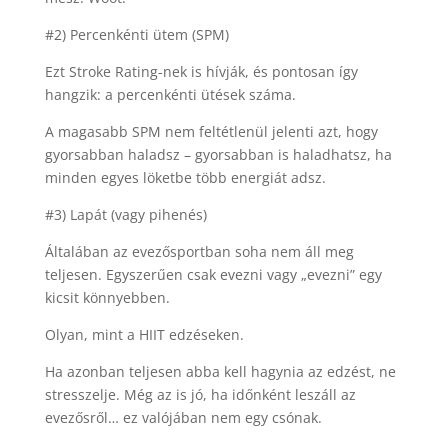
#2) Percenkénti ütem (SPM)
Ezt Stroke Rating-nek is hívják, és pontosan így
hangzik: a percenkénti ütések száma.
A magasabb SPM nem feltétlenül jelenti azt, hogy
gyorsabban haladsz – gyorsabban is haladhatsz, ha
minden egyes löketbe több energiát adsz.
#3) Lapát (vagy pihenés)
Általában az evezősportban soha nem áll meg
teljesen. Egyszerűen csak evezni vagy „evezni” egy
kicsit könnyebben.
Olyan, mint a HIIT edzéseken.
Ha azonban teljesen abba kell hagynia az edzést, ne
stresszelje. Még az is jó, ha időnként leszáll az
evezősről… ez valójában nem egy csónak.