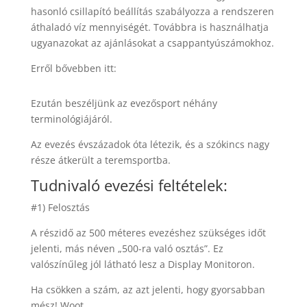
hasonló csillapító beállítás szabályozza a rendszeren
áthaladó víz mennyiségét. Továbbra is használhatja
ugyanazokat az ajánlásokat a csappantyúszámokhoz.
Erről bővebben itt:
Ezután beszéljünk az evezősport néhány
terminológiájáról.
Az evezés évszázadok óta létezik, és a szókincs nagy
része átkerült a teremsportba.
Tudnivaló evezési feltételek:
#1) Felosztás
A részidő az 500 méteres evezéshez szükséges időt
jelenti, más néven „500-ra való osztás”. Ez
valószínűleg jól látható lesz a Display Monitoron.
Ha csökken a szám, az azt jelenti, hogy gyorsabban
mész! Woot.