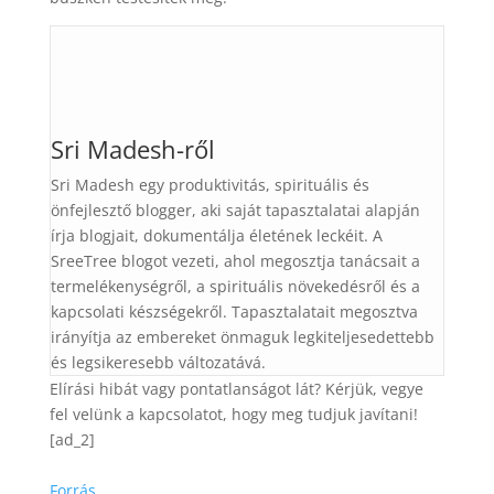
Sri Madesh-ről
Sri Madesh egy produktivitás, spirituális és
önfejlesztő blogger, aki saját tapasztalatai alapján
írja blogjait, dokumentálja életének leckéit. A
SreeTree blogot vezeti, ahol megosztja tanácsait a
termelékenységről, a spirituális növekedésről és a
kapcsolati készségekről. Tapasztalatait megosztva
irányítja az embereket önmaguk legkiteljesedettebb
és legsikeresebb változatává.
Elírási hibát vagy pontatlanságot lát? Kérjük, vegye
fel velünk a kapcsolatot, hogy meg tudjuk javítani!
[ad_2]
Forrás