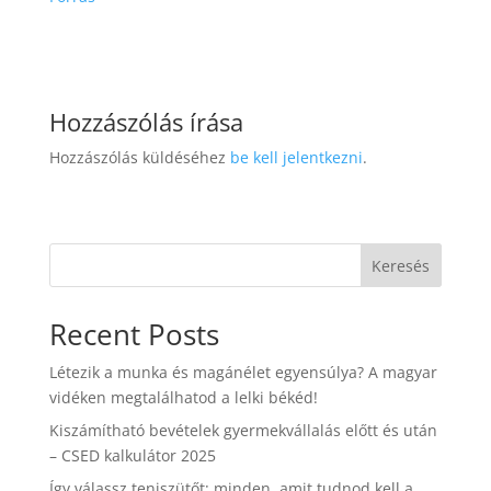
Hozzászólás írása
Hozzászólás küldéséhez
be kell jelentkezni
.
Keresés
Recent Posts
Létezik a munka és magánélet egyensúlya? A magyar
vidéken megtalálhatod a lelki békéd!
Kiszámítható bevételek gyermekvállalás előtt és után
– CSED kalkulátor 2025
Így válassz teniszütőt: minden, amit tudnod kell a