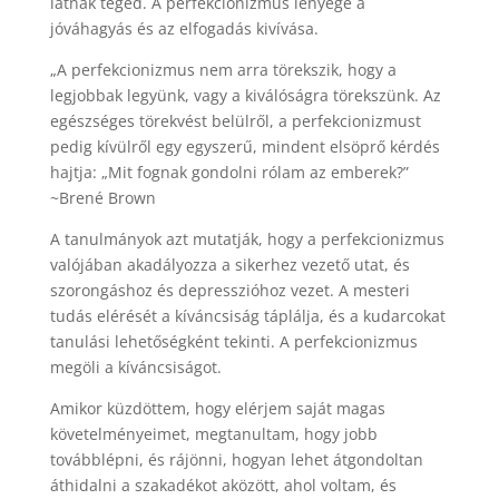
látnak téged. A perfekcionizmus lényege a
jóváhagyás és az elfogadás kivívása.
„A perfekcionizmus nem arra törekszik, hogy a
legjobbak legyünk, vagy a kiválóságra törekszünk. Az
egészséges törekvést belülről, a perfekcionizmust
pedig kívülről egy egyszerű, mindent elsöprő kérdés
hajtja: „Mit fognak gondolni rólam az emberek?”
~Brené Brown
A tanulmányok azt mutatják, hogy a perfekcionizmus
valójában akadályozza a sikerhez vezető utat, és
szorongáshoz és depresszióhoz vezet. A mesteri
tudás elérését a kíváncsiság táplálja, és a kudarcokat
tanulási lehetőségként tekinti. A perfekcionizmus
megöli a kíváncsiságot.
Amikor küzdöttem, hogy elérjem saját magas
követelményeimet, megtanultam, hogy jobb
továbblépni, és rájönni, hogyan lehet átgondoltan
áthidalni a szakadékot aközött, ahol voltam, és