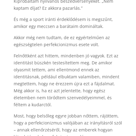
Kipróbáltam nyilvános beszédversenyeket. „Nem
kaptam díjat? Ez akkora pazarlás.”
És még a sport iránti érdeklődésem is megszűnt,
amikor egy meccsen a barátaim domináltak.
Akkor még nem tudtam, de ez egyértelműen az
egészségtelen perfekcionizmus esete volt.
Felnőttként azt hittem, mindenben jó vagyok. Ezt az
identitást büszkén testesítettem meg. De amikor
olyasmit tettem, ami ellentmond ennek az
identitásnak, például elbuktam valamiben, mindent
megtettem, hogy ne érezzem újra ezt a fájdalmat.
Még akkor is, ha ez azt jelentette, hogy egész
életemben nem törődtem szenvedélyeimmel, és
féltem a kudarctól.
Most, hogy belsőleg egyre jobban nőttem, rájöttem,
hogy a perfekcionizmus valójában az irányításról szól
– annak ellenőrzéséről, hogy az emberek hogyan