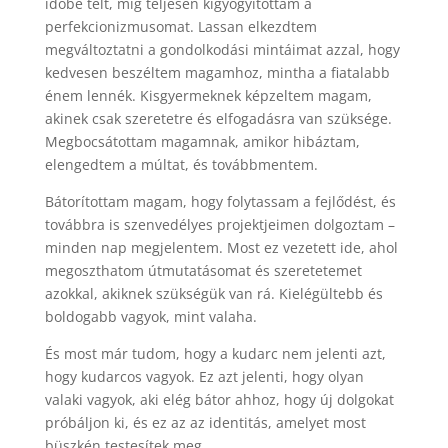
időbe telt, míg teljesen kigyógyítottam a
perfekcionizmusomat. Lassan elkezdtem
megváltoztatni a gondolkodási mintáimat azzal, hogy
kedvesen beszéltem magamhoz, mintha a fiatalabb
énem lennék. Kisgyermeknek képzeltem magam,
akinek csak szeretetre és elfogadásra van szüksége.
Megbocsátottam magamnak, amikor hibáztam,
elengedtem a múltat, és továbbmentem.
Bátorítottam magam, hogy folytassam a fejlődést, és
továbbra is szenvedélyes projektjeimen dolgoztam –
minden nap megjelentem. Most ez vezetett ide, ahol
megoszthatom útmutatásomat és szeretetemet
azokkal, akiknek szükségük van rá. Kielégültebb és
boldogabb vagyok, mint valaha.
És most már tudom, hogy a kudarc nem jelenti azt,
hogy kudarcos vagyok. Ez azt jelenti, hogy olyan
valaki vagyok, aki elég bátor ahhoz, hogy új dolgokat
próbáljon ki, és ez az az identitás, amelyet most
büszkén testesítek meg.