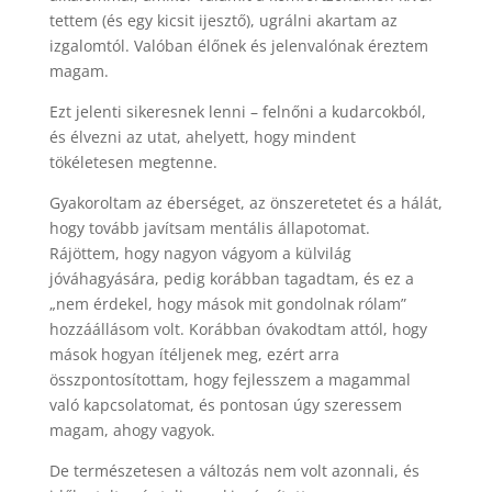
tettem (és egy kicsit ijesztő), ugrálni akartam az
izgalomtól. Valóban élőnek és jelenvalónak éreztem
magam.
Ezt jelenti sikeresnek lenni – felnőni a kudarcokból,
és élvezni az utat, ahelyett, hogy mindent
tökéletesen megtenne.
Gyakoroltam az éberséget, az önszeretetet és a hálát,
hogy tovább javítsam mentális állapotomat.
Rájöttem, hogy nagyon vágyom a külvilág
jóváhagyására, pedig korábban tagadtam, és ez a
„nem érdekel, hogy mások mit gondolnak rólam”
hozzáállásom volt. Korábban óvakodtam attól, hogy
mások hogyan ítéljenek meg, ezért arra
összpontosítottam, hogy fejlesszem a magammal
való kapcsolatomat, és pontosan úgy szeressem
magam, ahogy vagyok.
De természetesen a változás nem volt azonnali, és