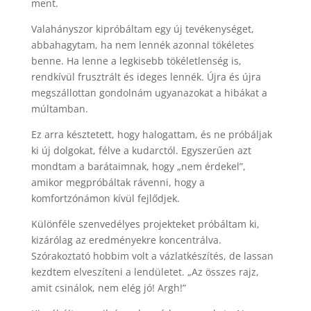
ment.
Valahányszor kipróbáltam egy új tevékenységet,
abbahagytam, ha nem lennék azonnal tökéletes
benne. Ha lenne a legkisebb tökéletlenség is,
rendkívül frusztrált és ideges lennék. Újra és újra
megszállottan gondolnám ugyanazokat a hibákat a
múltamban.
Ez arra késztetett, hogy halogattam, és ne próbáljak
ki új dolgokat, félve a kudarctól. Egyszerűen azt
mondtam a barátaimnak, hogy „nem érdekel”,
amikor megpróbáltak rávenni, hogy a
komfortzónámon kívül fejlődjek.
Különféle szenvedélyes projekteket próbáltam ki,
kizárólag az eredményekre koncentrálva.
Szórakoztató hobbim volt a vázlatkészítés, de lassan
kezdtem elveszíteni a lendületet. „Az összes rajz,
amit csinálok, nem elég jó! Argh!”