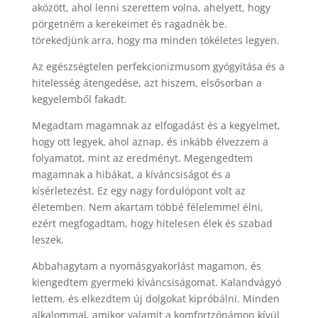
aközött, ahol lenni szerettem volna, ahelyett, hogy
pörgetném a kerekeimet és ragadnék be.
törekedjünk arra, hogy ma minden tökéletes legyen.
Az egészségtelen perfekcionizmusom gyógyítása és a
hitelesség átengedése, azt hiszem, elsősorban a
kegyelemből fakadt.
Megadtam magamnak az elfogadást és a kegyelmet,
hogy ott legyek, ahol aznap, és inkább élvezzem a
folyamatot, mint az eredményt. Megengedtem
magamnak a hibákat, a kíváncsiságot és a
kísérletezést. Ez egy nagy fordulópont volt az
életemben. Nem akartam többé félelemmel élni,
ezért megfogadtam, hogy hitelesen élek és szabad
leszek.
Abbahagytam a nyomásgyakorlást magamon, és
kiengedtem gyermeki kíváncsiságomat. Kalandvágyó
lettem, és elkezdtem új dolgokat kipróbálni. Minden
alkalommal, amikor valamit a komfortzónámon kívül