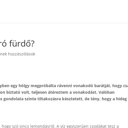
ró fürdő?
nek hozzászólások
lyben egy hölgy megpróbálta rávenni vonakodó barátját, hogy cs
on biztató volt, teljesen átéreztem a vonakodást. Valóban
 gondolata szinte tiltakozásra késztetett, de tény, hogy a hideg
 hogy szó sincs lemondásról. A víz egyszerűen csodákat tesz a