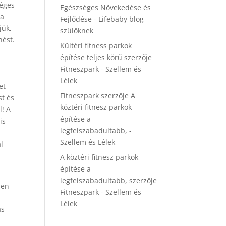
séges
Egészséges Növekedése és
 a
Fejlődése - Lifebaby blog
jük,
szülőknek
nést.
Kültéri fitness parkok
építése teljes körű
szerzője
Fitneszpark - Szellem és
Lélek
et
Fitneszpark
szerzője
A
st és
köztéri fitnesz parkok
l! A
építése a
is
legfelszabadultabb, -
Szellem és Lélek
l
A köztéri fitnesz parkok
építése a
legfelszabadultabb,
szerzője
pen
Fitneszpark - Szellem és
Lélek
ás