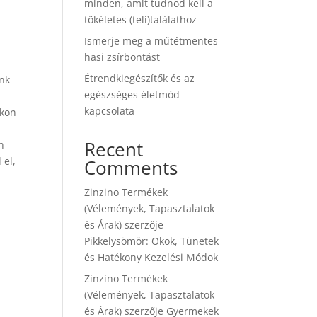
minden, amit tudnod kell a
tökéletes (teli)találathoz
Ismerje meg a műtétmentes
hasi zsírbontást
Étrendkiegészítők és az
unk
egészséges életmód
kapcsolata
okon
Recent
n
 el,
Comments
Zinzino Termékek
(Vélemények, Tapasztalatok
és Árak)
szerzője
Pikkelysömör: Okok, Tünetek
és Hatékony Kezelési Módok
Zinzino Termékek
(Vélemények, Tapasztalatok
és Árak)
szerzője
Gyermekek