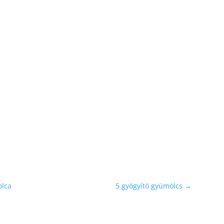
olca
5 gyógyító gyümölcs
→