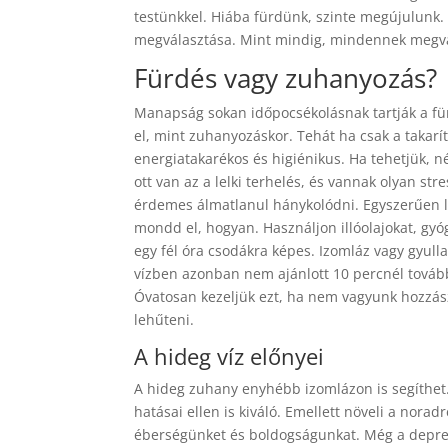
testünkkel. Hiába fürdünk, szinte megújulunk
megválasztása. Mint mindig, mindennek megva
Fürdés vagy zuhanyozás?
Manapság sokan időpocsékolásnak tartják a für
el, mint zuhanyozáskor. Tehát ha csak a takarít
energiatakarékos és higiénikus. Ha tehetjük
ott van az a lelki terhelés, és vannak olyan 
érdemes álmatlanul hánykolódni. Egyszerűen la
mondd el, hogyan. Használjon illóolajokat, gyó
egy fél óra csodákra képes. Izomláz vagy gyull
vízben azonban nem ajánlott 10 percnél továb
Óvatosan kezeljük ezt, ha nem vagyunk hozzász
lehűteni.
A hideg víz előnyei
A hideg zuhany enyhébb izomlázon is segíthet. 
hatásai ellen is kiváló. Emellett növeli a nor
éberségünket és boldogságunkat. Még a depress