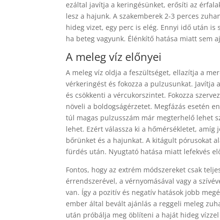
ezáltal javítja a keringésünket, erősíti az érf
lesz a hajunk. A szakemberek 2-3 perces zuhan
hideg vizet, egy perc is elég. Ennyi idő után i
ha beteg vagyunk. Élénkítő hatása miatt sem aj
A meleg víz előnyei
A meleg víz oldja a feszültséget, ellazítja a m
vérkeringést és fokozza a pulzusunkat. Javítja a
és csökkenti a vércukorszintet. Fokozza szerve
növeli a boldogságérzetet. Megfázás esetén enyhí
túl magas pulzusszám már megterhelő lehet sz
lehet. Ezért válassza ki a hőmérsékletet, amíg 
bőrünket és a hajunkat. A kitágult pórusokat 
fürdés után. Nyugtató hatása miatt lefekvés elő
Fontos, hogy az extrém módszereket csak telj
érrendszerével, a vérnyomásával vagy a szívével
van. Így a pozitív és negatív hatások jobb me
ember által bevált ajánlás a reggeli meleg zuha
után próbálja meg öblíteni a haját hideg vízz