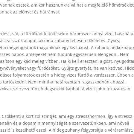
. Vannak esetek, amikor hasznunkra válhat a megfelelő hőmérséklet
nnak az előnyei és hátrányai.
dést, sőt, a fürdőkád feltöltésekor háromszor annyi vizet használ
ást vesszük alapul, akkor a zuhany teljesen tökéletes. Gyors,
, néha megengedünk magunknak egy kis luxust. A rohanó hétköznap
stresszes napok, amelyeket nem tudunk egyszerűen elengedni. Nem
zítson egy kád meleg vízben. Ha ki kell ereszteni a gőzt, nyugodta
gynövényeket vagy fürdősókat. Gyújts gyertyát, ha van kedved. Hidd
adásos folyamatok esetén a hideg vizes fürdő a varázsszer. Ebben a
b tartózkodni. Nem mintha határozottan ragaszkodnánk hozzá.
okva, szervezetünk hidegsokkot kaphat. A vizet jobb fokozatosan
Csökkenti a kortizol szintjét, ami egy stresszhormon. Így a stressz
adrenalin és a dopamin mennyiségét a szervezetünkben, ami növeli
zió is kezelhető ezzel. A hideg zuhany felgyorsítja a véráramlást,