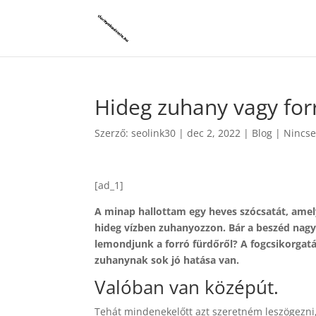
Hideg zuhany vagy for
Szerző:
seolink30
|
dec 2, 2022
|
Blog
|
Nincse
[ad_1]
A minap hallottam egy heves szócsatát, ame
hideg vízben zuhanyozzon. Bár a beszéd nagy
lemondjunk a forró fürdőről? A fogcsikorgatás
zuhanynak sok jó hatása van.
Valóban van középút.
Tehát mindenekelőtt azt szeretném leszögezni,