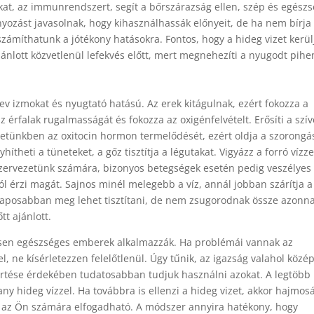
alakat, az immunrendszert, segít a bőrszárazság ellen, szép és egész
yozást javasolnak, hogy kihasználhassák előnyeit, de ha nem bírja
s számíthatunk a jótékony hatásokra. Fontos, hogy a hideg vizet kerül
ánlott közvetlenül lefekvés előtt, mert megnehezíti a nyugodt pihe
erev izmokat és nyugtató hatású. Az erek kitágulnak, ezért fokozza a
z érfalak rugalmasságát és fokozza az oxigénfelvételt. Erősíti a szív
zetünkben az oxitocin hormon termelődését, ezért oldja a szorongá
theti a tüneteket, a gőz tisztítja a légutakat. Vigyázz a forró vízze
ervezetünk számára, bizonyos betegségek esetén pedig veszélyes 
jól érzi magát. Sajnos minél melegebb a víz, annál jobban szárítja a
alaposabban meg lehet tisztítani, de nem zsugorodnak össze azonna
tt ajánlott.
esen egészséges emberek alkalmazzák. Ha problémái vannak az
, ne kísérletezzen felelőtlenül. Úgy tűnik, az igazság valahol közé
gértése érdekében tudatosabban tudjuk használni azokat. A legtöbb
ny hideg vízzel. Ha továbbra is ellenzi a hideg vizet, akkor hajmos
el az Ön számára elfogadható. A módszer annyira hatékony, hogy