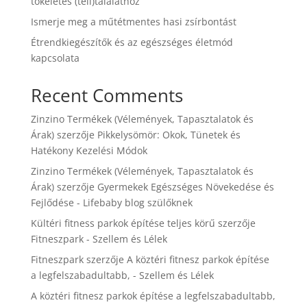
tökéletes (teli)találathoz
Ismerje meg a műtétmentes hasi zsírbontást
Étrendkiegészítők és az egészséges életmód
kapcsolata
Recent Comments
Zinzino Termékek (Vélemények, Tapasztalatok és
Árak)
szerzője
Pikkelysömör: Okok, Tünetek és
Hatékony Kezelési Módok
Zinzino Termékek (Vélemények, Tapasztalatok és
Árak)
szerzője
Gyermekek Egészséges Növekedése és
Fejlődése - Lifebaby blog szülőknek
Kültéri fitness parkok építése teljes körű
szerzője
Fitneszpark - Szellem és Lélek
Fitneszpark
szerzője
A köztéri fitnesz parkok építése
a legfelszabadultabb, - Szellem és Lélek
A köztéri fitnesz parkok építése a legfelszabadultabb,