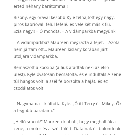
érted néhány barátommal!
Bizony, egy órával később Kyle felhajtott egy nagy,
piros kabrióval, felül lefelé, és vele két másik fiú. –
Szia nagyi! – Ő mondta. – A vidámparkba megyünk!
– A vidámparkba? Maureen megrázta a fejét. – Azóta
nem jártam ott… Maureen kislány korában járt
utoljára vidámparkba.
Bemászott a kocsiba (a fiúk átadták neki az első
ülést), Kyle óvatosan becsatolta, és elindultak! A zene
túl hangos volt, a szél felborzolta a haját, és ez
csodálatos volt!
– Nagymama – kiáltotta Kyle. „Ő itt Terry és Mikey. Ők
a legjobb barátaim.”
„Helló srácok!” Maureen kiabált, hogy meghallják a
zene, a motor és a szél fölött. Fiatalnak és bolondnak